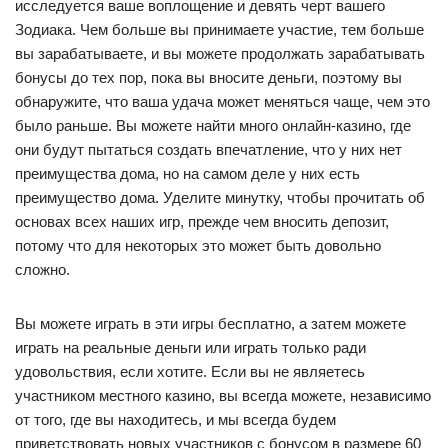
исследуется ваше воплощение и девять черт вашего
Зодиака. Чем больше вы принимаете участие, тем больше
вы зарабатываете, и вы можете продолжать зарабатывать
бонусы до тех пор, пока вы вносите деньги, поэтому вы
обнаружите, что ваша удача может меняться чаще, чем это
было раньше. Вы можете найти много онлайн-казино, где
они будут пытаться создать впечатление, что у них нет
преимущества дома, но на самом деле у них есть
преимущество дома. Уделите минутку, чтобы прочитать об
основах всех наших игр, прежде чем вносить депозит,
потому что для некоторых это может быть довольно
сложно.
Вы можете играть в эти игры бесплатно, а затем можете
играть на реальные деньги или играть только ради
удовольствия, если хотите. Если вы не являетесь
участником местного казино, вы всегда можете, независимо
от того, где вы находитесь, и мы всегда будем
приветствовать новых участников с бонусом в размере 60