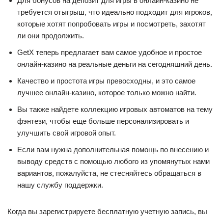
Для бонусов на депозит для игры в онлайн-казино не
требуется отыгрыш, что идеально подходит для игроков,
которые хотят попробовать игры и посмотреть, захотят
ли они продолжить.
GetX теперь предлагает вам самое удобное и простое
онлайн-казино на реальные деньги на сегодняшний день.
Качество и простота игры превосходны, и это самое
лучшее онлайн-казино, которое только можно найти.
Вы также найдете коллекцию игровых автоматов на тему
фэнтези, чтобы еще больше персонализировать и
улучшить свой игровой опыт.
Если вам нужна дополнительная помощь по внесению и
выводу средств с помощью любого из упомянутых нами
вариантов, пожалуйста, не стесняйтесь обращаться в
нашу службу поддержки.
Когда вы зарегистрируете бесплатную учетную запись, вы