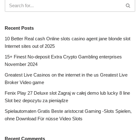
Recent Posts
10 Better Real cash Online slots casino agent jane blonde slot
Internet sites out of 2025
15+ Finest No-deposit Extra Crypto Gambling enterprises
November 2024
Greatest Live Casinos on the internet in the us Greatest Live
Broker Video game
Fenix Play 27 Deluxe slot Zagraj w całej demo lub lucky 8 line
Slot bez depozytu za pieniądze
Spielautomaten Gratis Beste aristocrat Gaming -Slots Spielen,
ohne Download Für nüsse Video Slots
Recent Comments