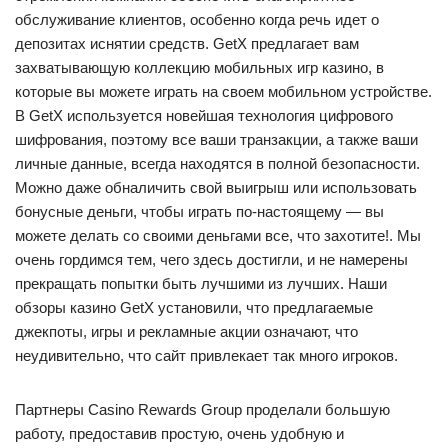
обслуживание клиентов, особенно когда речь идет о
депозитах иснятии средств. GetX предлагает вам
захватывающую коллекцию мобильных игр казино, в
которые вы можете играть на своем мобильном устройстве.
В GetX используется новейшая технология цифрового
шифрования, поэтому все ваши транзакции, а также ваши
личные данные, всегда находятся в полной безопасности.
Можно даже обналичить свой выигрыш или использовать
бонусные деньги, чтобы играть по-настоящему — вы
можете делать со своими деньгами все, что захотите!. Мы
очень гордимся тем, чего здесь достигли, и не намерены
прекращать попытки быть лучшими из лучших. Наши
обзоры казино GetX установили, что предлагаемые
джекпоты, игры и рекламные акции означают, что
неудивительно, что сайт привлекает так много игроков.
Партнеры Casino Rewards Group проделали большую
работу, предоставив простую, очень удобную и