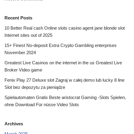
Recent Posts
10 Better Real cash Online slots casino agent jane blonde slot
Internet sites out of 2025
15+ Finest No-deposit Extra Crypto Gambling enterprises
November 2024
Greatest Live Casinos on the internet in the us Greatest Live
Broker Video game
Fenix Play 27 Deluxe slot Zagraj w całej demo lub lucky 8 line
Slot bez depozytu za pieniądze
Spielautomaten Gratis Beste aristocrat Gaming -Slots Spielen,
ohne Download Für nüsse Video Slots
Archives
March 2025