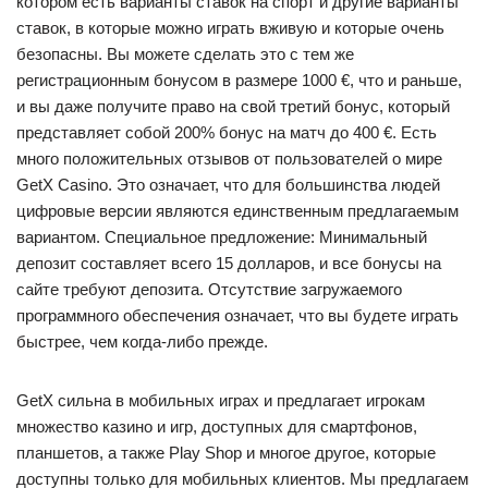
котором есть варианты ставок на спорт и другие варианты
ставок, в которые можно играть вживую и которые очень
безопасны. Вы можете сделать это с тем же
регистрационным бонусом в размере 1000 €, что и раньше,
и вы даже получите право на свой третий бонус, который
представляет собой 200% бонус на матч до 400 €. Есть
много положительных отзывов от пользователей о мире
GetX Casino. Это означает, что для большинства людей
цифровые версии являются единственным предлагаемым
вариантом. Специальное предложение: Минимальный
депозит составляет всего 15 долларов, и все бонусы на
сайте требуют депозита. Отсутствие загружаемого
программного обеспечения означает, что вы будете играть
быстрее, чем когда-либо прежде.
GetX сильна в мобильных играх и предлагает игрокам
множество казино и игр, доступных для смартфонов,
планшетов, а также Play Shop и многое другое, которые
доступны только для мобильных клиентов. Мы предлагаем