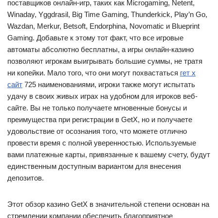
поставщиков онлайн-игр, таких как Microgaming, Netent,
Winaday, Yggdrasil, Big Time Gaming, Thunderkick, Play’n Go,
Wazdan, Merkur, Betsoft, Endorphina, Novomatic и Blueprint
Gaming. Добавьте к этому тот факт, что все игровые
автоматы абсолютно бесплатны, а игры онлайн-казино
позволяют игрокам выигрывать большие суммы, не тратя
ни копейки. Мало того, что они могут похвастаться
гет х
сайт
725 наименованиями, игроки также могут испытать
удачу в своих живых играх на удобном для игроков веб-
сайте. Вы не только получаете мгновенные бонусы и
преимущества при регистрации в GetX, но и получаете
удовольствие от осознания того, что можете отлично
провести время с полной уверенностью. Используемые
вами платежные карты, привязанные к вашему счету, будут
единственным доступным вариантом для внесения
депозитов.
Этот обзор казино GetX в значительной степени основан на
стремлении компании обеспечить благоприятное