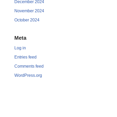
December 2024
November 2024
October 2024
Meta
Log in
Entries feed
Comments feed
WordPress.org