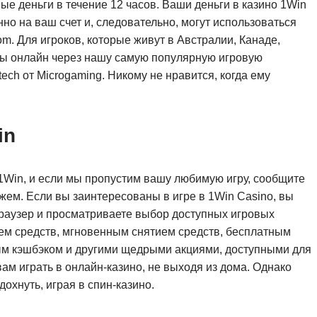
е деньги в течение 12 часов. Ваши деньги в казино 1Win
но на ваш счет и, следовательно, могут использоваться
om. Для игроков, которые живут в Австралии, Канаде,
гры онлайн через нашу самую популярную игровую
ch от Microgaming. Никому не нравится, когда ему
in
1Win, и если мы пропустим вашу любимую игру, сообщите
ожем. Если вы заинтересованы в игре в 1Win Casino, вы
браузер и просматриваете выбор доступных игровых
ем средств, мгновенным снятием средств, бесплатным
ым кэшбэком и другими щедрыми акциями, доступными для
ам играть в онлайн-казино, не выходя из дома. Однако
охнуть, играя в спин-казино.