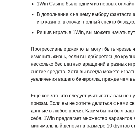
1Win Casino было одним из первых онлай
В дополнение к нашему выбору фантастиче
игр казино, включая полный спектр блэкдже
Решив играть в 1Win, вы можете начать пут
Прогрессивные джекпоты могут быть чрезвыча
изменить жизнь, если вы доберетесь до крупн
несколько бесплатных вращений в разных иг
снятие средств. Хотя вы всегда можете играт
увеличения вашего банкролла, прежде чем вы
Еще кое-что, что следует учитывать: вам не н
призам. Если вы не хотите делиться с нами 
данные в любое время. Каким бы ни был ваш м
себя. 1Win предлагает множество вариантов 
минимальный депозит в размере 10 фунтов ст