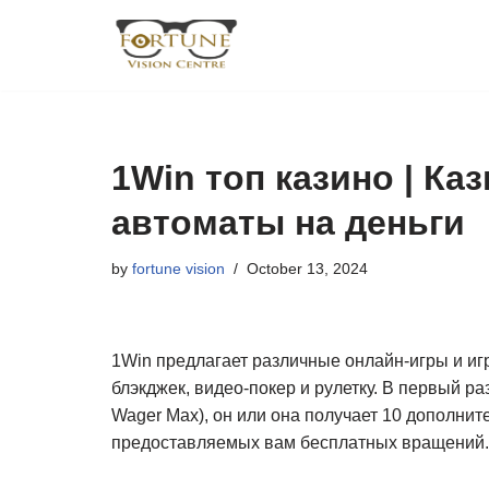
Skip
to
content
1Win топ казино | Ка
автоматы на деньги
by
fortune vision
October 13, 2024
1Win предлагает различные онлайн-игры и игр
блэкджек, видео-покер и рулетку. В первый ра
Wager Max), он или она получает 10 дополни
предоставляемых вам бесплатных вращений.