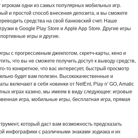
 игрокам одни из самых популярных мобильных игр.
ный и простой способ внесения депозита, и вы сможете
ереводить средства на свой банковский счет. Наше
узки в Google Play Store и Apple App Store. Другие игры
портивные игры и другие.
гры с прогрессивным джекпотом, скретч-карты, кено и
тить, что вы не сможете получить доступ к выводу средств,
что-то конкретное, что вас интересует, быстрый просмотр
ельно будет вам полезен. Высококачественные и
ы включают в себя новинки от NetEnt, Play n’ GO, Amatic
атных играх казино, мы имеем в виду следующее: игровые
овенная игра, мобильные игры, бесплатная игра, прямая
струмент, который даст вам возможность предсказать
й инфографики с различными знаками зодиака и их