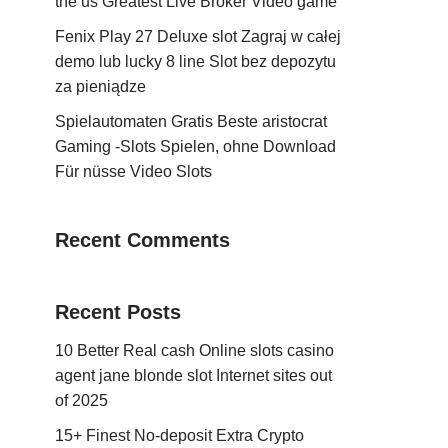
the us Greatest Live Broker Video game
Fenix Play 27 Deluxe slot Zagraj w całej
demo lub lucky 8 line Slot bez depozytu
za pieniądze
Spielautomaten Gratis Beste aristocrat
Gaming -Slots Spielen, ohne Download
Für nüsse Video Slots
Recent Comments
Recent Posts
10 Better Real cash Online slots casino
agent jane blonde slot Internet sites out
of 2025
15+ Finest No-deposit Extra Crypto