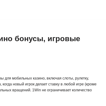
зино бонусы, игровые
ы для мобильных казино, включая слоты, рулетку,
з, когда новый игрок делает ставку в любой игре (кроме
тельных вращений. 1Win не ограничивает количество