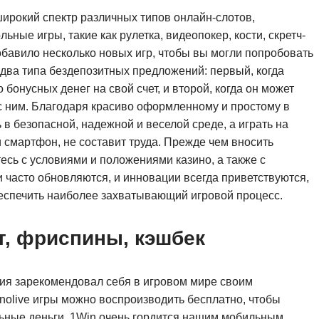
широкий спектр различных типов онлайн-слотов,
ьные игры, такие как рулетка, видеопокер, кости, скретч-
обавило несколько новых игр, чтобы вы могли попробовать
два типа бездепозитных предложений: первый, когда
 бонусных денег на свой счет, и второй, когда он может
 с ним. Благодаря красиво оформленному и простому в
в безопасной, надежной и веселой среде, а играть на
 смартфон, не составит труда. Прежде чем вносить
тесь с условиями и положениями казино, а также с
и часто обновляются, и инновации всегда приветствуются,
еспечить наиболее захватывающий игровой процесс.
т, фриспины, кэшбек
ия зарекомендовал себя в игровом мире своим
nolive игры можно воспроизводить бесплатно, чтобы
альные деньги. 1Win очень гордится нашим мобильным