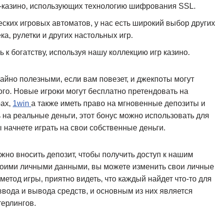
н-казино, использующих технологию шифрования SSL.
ских игровых автоматов, у нас есть широкий выбор других
ка, рулетки и других настольных игр.
ь к богатству, используя нашу коллекцию игр казино.
йно полезными, если вам повезет, и джекпоты могут
ого. Новые игроки могут бесплатно претендовать на
рах,
1win
а также иметь право на мгновенные депозиты и
ь на реальные деньги, этот бонус можно использовать для
 начнете играть на свои собственные деньги.
ужно вносить депозит, чтобы получить доступ к нашим
своими личными данными, вы можете изменить свои личные
етод игры, приятно видеть, что каждый найдет что-то для
ввода и вывода средств, и основным из них является
ерлингов.