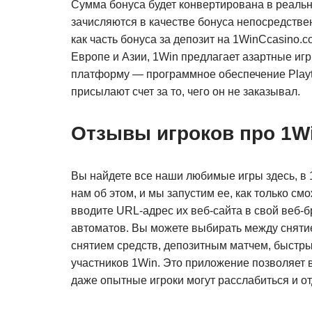
Сумма бонуса будет конвертирована в реальны
зачисляются в качестве бонуса непосредствен
как часть бонуса за депозит на 1WinCcasino.c
Европе и Азии, 1Win предлагает азартные и
платформу — программное обеспечение Playte
присылают счет за то, чего он не заказывал.
Отзывы игроков про 1W
Вы найдете все наши любимые игры здесь, в 
нам об этом, и мы запустим ее, как только см
вводите URL-адрес их веб-сайта в свой веб-
автоматов. Вы можете выбирать между сняти
снятием средств, депозитным матчем, быстр
участников 1Win. Это приложение позволяет в
даже опытные игроки могут расслабиться и отд