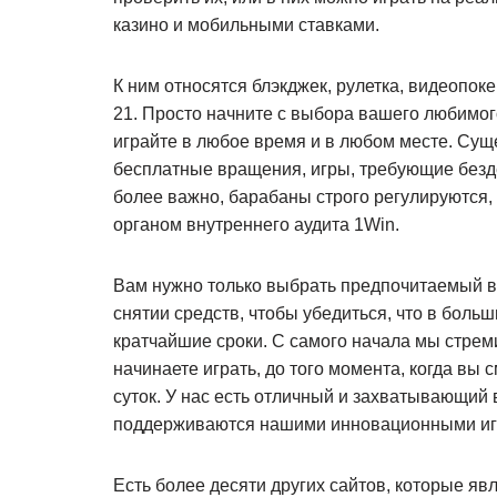
казино и мобильными ставками.
К ним относятся блэкджек, рулетка, видеопокер
21. Просто начните с выбора вашего любимого
играйте в любое время и в любом месте. Сущ
бесплатные вращения, игры, требующие безд
более важно, барабаны строго регулируются,
органом внутреннего аудита 1Win.
Вам нужно только выбрать предпочитаемый в
снятии средств, чтобы убедиться, что в боль
кратчайшие сроки. С самого начала мы стрем
начинаете играть, до того момента, когда вы
суток. У нас есть отличный и захватывающий 
поддерживаются нашими инновационными иг
Есть более десяти других сайтов, которые явл