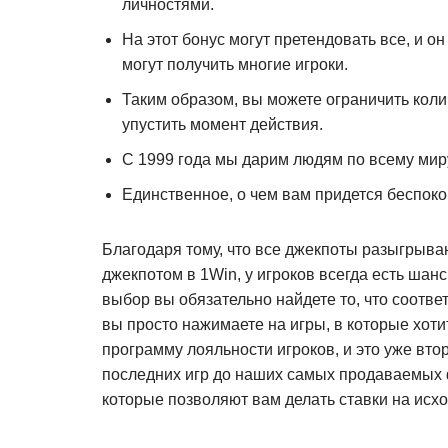
личностями.
На этот бонус могут претендовать все, и о
могут получить многие игроки.
Таким образом, вы можете ограничить коли
упустить момент действия.
С 1999 года мы дарим людям по всему миру
Единственное, о чем вам придется беспокои
Благодаря тому, что все джекпоты разыгрываю
джекпотом в 1Win, у игроков всегда есть шанс
выбор вы обязательно найдете то, что соотве
вы просто нажимаете на игры, в которые хотит
программу лояльности игроков, и это уже вто
последних игр до наших самых продаваемых ф
которые позволяют вам делать ставки на ис