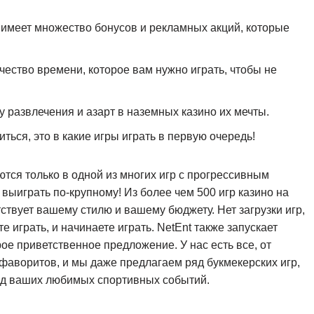
н имеет множество бонусов и рекламных акций, которые
чество времени, которое вам нужно играть, чтобы не
 развлечения и азарт в наземных казино их мечты.
ться, это в какие игры играть в первую очередь!
тся только в одной из многих игр с прогрессивным
 выиграть по-крупному! Из более чем 500 игр казино на
тствует вашему стилю и вашему бюджету. Нет загрузки игр,
е играть, и начинаете играть. NetEnt также запускает
рое приветственное предложение. У нас есть все, от
аворитов, и мы даже предлагаем ряд букмекерских игр,
ход ваших любимых спортивных событий.