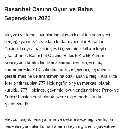
Basaribet Casino Oyun ve Bahis
Seçenekleri 2023
Meyveli ve temalı oyunlardan oluşan klasikten daha yeni,
gerçeğe yakın 3D oyunlara kadar oyuncular Basaribet
Casino’da oynamak için çeşitli çevrimiçi slotların keyfini
çıkarabilirler. Basaribet Casino, Birleşik Krallık Kumar
Komisyonu tarafından lisanslanmış lider bir çevrimiçi
kumarhanedir. 2013 yılında, mobil ve çevrimiçi oyunların
geliştirilmesine ve finansmanına odaklanan Birleşik Krallık’ta
lider bir firma olan 777 Holdings’in bir yan markası olarak
kuruldu. 777 Holdings, çevrimiçi oyun endüstrisinde Parky ve
SuperMansion dahil olmak üzere diğer markaları da
işletmektedir.
Mevcut birçok para yatırma ve çekme seçeneği vardır, bu
nedenle oyuncular kumarhanenin keyfini güvenli, güvenli ve