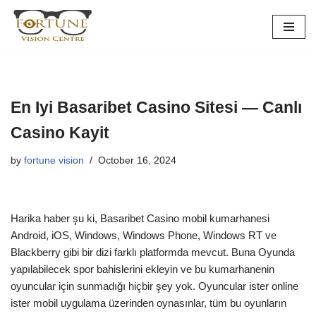
Skip
to
content
En Iyi Basaribet Casino Sitesi — Canlı
Casino Kayit
by
fortune vision
October 16, 2024
Harika haber şu ki, Basaribet Casino mobil kumarhanesi
Android, iOS, Windows, Windows Phone, Windows RT ve
Blackberry gibi bir dizi farklı platformda mevcut. Buna Oyunda
yapılabilecek spor bahislerini ekleyin ve bu kumarhanenin
oyuncular için sunmadığı hiçbir şey yok. Oyuncular ister online
ister mobil uygulama üzerinden oynasınlar, tüm bu oyunların