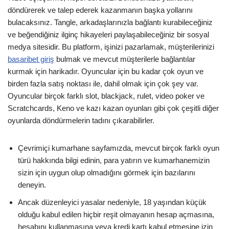
döndürerek ve talep ederek kazanmanın başka yollarını
bulacaksınız. Tangle, arkadaşlarınızla bağlantı kurabileceğiniz
ve beğendiğiniz ilginç hikayeleri paylaşabileceğiniz bir sosyal
medya sitesidir. Bu platform, işinizi pazarlamak, müşterilerinizi
basaribet giriş
bulmak ve mevcut müşterilerle bağlantılar
kurmak için harikadır. Oyuncular için bu kadar çok oyun ve
birden fazla satış noktası ile, dahil olmak için çok şey var.
Oyuncular birçok farklı slot, blackjack, rulet, video poker ve
Scratchcards, Keno ve kazı kazan oyunları gibi çok çeşitli diğer
oyunlarda döndürmelerin tadını çıkarabilirler.
Çevrimiçi kumarhane sayfamızda, mevcut birçok farklı oyun
türü hakkında bilgi edinin, para yatırın ve kumarhanemizin
sizin için uygun olup olmadığını görmek için bazılarını
deneyin.
Ancak düzenleyici yasalar nedeniyle, 18 yaşından küçük
olduğu kabul edilen hiçbir reşit olmayanın hesap açmasına,
hesabını kullanmasına veya kredi kartı kabul etmesine izin