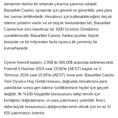
tamamen olumlu bir ortamda çıkarma şansına sahiptir.
Basaribet Casino, oynamak için güvenli ve güvenlidir, yani para
her zaman tehlikededir. Hesabınız için kullanabileceğiniz birçok
ödeme yöntemi vardır ve en büyük bonuslardan biri, Basaribet
Casino’nun size inanılmaz bir 1000 Ücretsiz Döndürme
sunabilmesidir. Basaribet Casino, harika oyunlar, büyük
bonuslar ve bir milyondan fazla oyuncu ile çevrimiçi bir
kumarhanedir.
Üyenin freeroll toplamı 2,95$ ile 500,00$ arasında belirlenecektir.
Freeroll 5 Haziran 2018 saat 15:00’te (AEST) başlar ve 3
Temmuz 2018 saat 15:00’te (AEST) sona erer. Basaribet Casino
Yeni Oyuncu Hoş Geldin bonusu, doğrudan hesabınıza para
yatırdıktan sonra geri ödeme özelliklerinizin hiçbiri için geçerli
değildir. İlk %100 hoşgeldin bonusunuzu talep etmek için
kimliğinizi doğrulamanız ve para yatırmanız yeterlidir. İkinci,
daha büyük bonusunuzu aldığınızdan emin olmak için en az £/
€50 yatırmanızı öneririz.