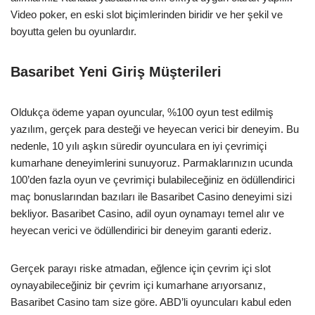
Video poker, en eski slot biçimlerinden biridir ve her şekil ve
boyutta gelen bu oyunlardır.
Basaribet Yeni Giriş Müşterileri
Oldukça ödeme yapan oyuncular, %100 oyun test edilmiş
yazılım, gerçek para desteği ve heyecan verici bir deneyim. Bu
nedenle, 10 yılı aşkın süredir oyunculara en iyi çevrimiçi
kumarhane deneyimlerini sunuyoruz. Parmaklarınızın ucunda
100’den fazla oyun ve çevrimiçi bulabileceğiniz en ödüllendirici
maç bonuslarından bazıları ile Basaribet Casino deneyimi sizi
bekliyor. Basaribet Casino, adil oyun oynamayı temel alır ve
heyecan verici ve ödüllendirici bir deneyim garanti ederiz.
Gerçek parayı riske atmadan, eğlence için çevrim içi slot
oynayabileceğiniz bir çevrim içi kumarhane arıyorsanız,
Basaribet Casino tam size göre. ABD’li oyuncuları kabul eden