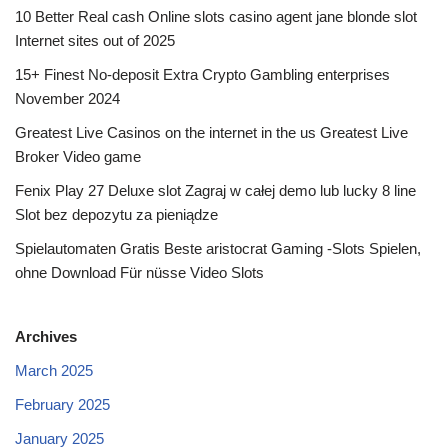
10 Better Real cash Online slots casino agent jane blonde slot
Internet sites out of 2025
15+ Finest No-deposit Extra Crypto Gambling enterprises
November 2024
Greatest Live Casinos on the internet in the us Greatest Live
Broker Video game
Fenix Play 27 Deluxe slot Zagraj w całej demo lub lucky 8 line
Slot bez depozytu za pieniądze
Spielautomaten Gratis Beste aristocrat Gaming -Slots Spielen,
ohne Download Für nüsse Video Slots
Archives
March 2025
February 2025
January 2025