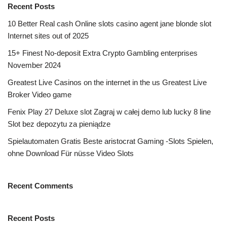
Recent Posts
10 Better Real cash Online slots casino agent jane blonde slot
Internet sites out of 2025
15+ Finest No-deposit Extra Crypto Gambling enterprises
November 2024
Greatest Live Casinos on the internet in the us Greatest Live
Broker Video game
Fenix Play 27 Deluxe slot Zagraj w całej demo lub lucky 8 line
Slot bez depozytu za pieniądze
Spielautomaten Gratis Beste aristocrat Gaming -Slots Spielen,
ohne Download Für nüsse Video Slots
Recent Comments
Recent Posts