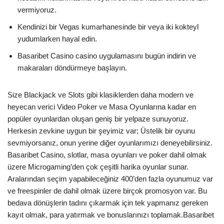
vermiyoruz.
Kendinizi bir Vegas kumarhanesinde bir veya iki kokteyl
yudumlarken hayal edin.
Basaribet Casino casino uygulamasını bugün indirin ve
makaraları döndürmeye başlayın.
Size Blackjack ve Slots gibi klasiklerden daha modern ve
heyecan verici Video Poker ve Masa Oyunlarına kadar en
popüler oyunlardan oluşan geniş bir yelpaze sunuyoruz.
Herkesin zevkine uygun bir şeyimiz var; Üstelik bir oyunu
sevmiyorsanız, onun yerine diğer oyunlarımızı deneyebilirsiniz.
Basaribet Casino, slotlar, masa oyunları ve poker dahil olmak
üzere Microgaming’den çok çeşitli harika oyunlar sunar.
Aralarından seçim yapabileceğiniz 400’den fazla oyunumuz var
ve freespinler de dahil olmak üzere birçok promosyon var. Bu
bedava dönüşlerin tadını çıkarmak için tek yapmanız gereken
kayıt olmak, para yatırmak ve bonuslarınızı toplamak.Basaribet