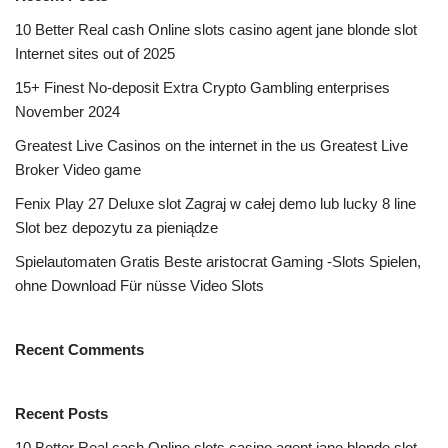
10 Better Real cash Online slots casino agent jane blonde slot
Internet sites out of 2025
15+ Finest No-deposit Extra Crypto Gambling enterprises
November 2024
Greatest Live Casinos on the internet in the us Greatest Live
Broker Video game
Fenix Play 27 Deluxe slot Zagraj w całej demo lub lucky 8 line
Slot bez depozytu za pieniądze
Spielautomaten Gratis Beste aristocrat Gaming -Slots Spielen,
ohne Download Für nüsse Video Slots
Recent Comments
Recent Posts
10 Better Real cash Online slots casino agent jane blonde slot