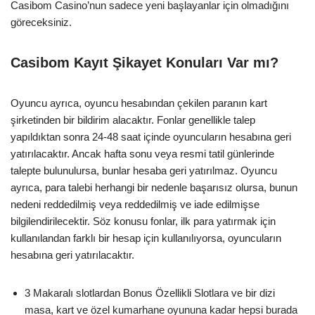
Casibom Casino’nun sadece yeni başlayanlar için olmadığını
göreceksiniz.
Casibom Kayıt Şikayet Konuları Var mı?
Oyuncu ayrıca, oyuncu hesabından çekilen paranın kart
şirketinden bir bildirim alacaktır. Fonlar genellikle talep
yapıldıktan sonra 24-48 saat içinde oyuncuların hesabına geri
yatırılacaktır. Ancak hafta sonu veya resmi tatil günlerinde
talepte bulunulursa, bunlar hesaba geri yatırılmaz. Oyuncu
ayrıca, para talebi herhangi bir nedenle başarısız olursa, bunun
nedeni reddedilmiş veya reddedilmiş ve iade edilmişse
bilgilendirilecektir. Söz konusu fonlar, ilk para yatırmak için
kullanılandan farklı bir hesap için kullanılıyorsa, oyuncuların
hesabına geri yatırılacaktır.
3 Makaralı slotlardan Bonus Özellikli Slotlara ve bir dizi
masa, kart ve özel kumarhane oyununa kadar hepsi burada