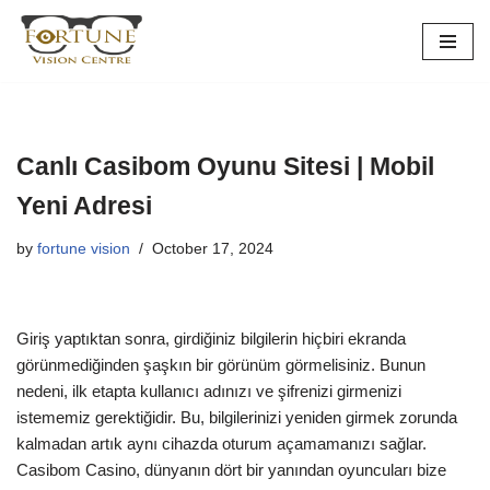
Skip
to
content
Canlı Casibom Oyunu Sitesi | Mobil
Yeni Adresi
by
fortune vision
October 17, 2024
Giriş yaptıktan sonra, girdiğiniz bilgilerin hiçbiri ekranda
görünmediğinden şaşkın bir görünüm görmelisiniz. Bunun
nedeni, ilk etapta kullanıcı adınızı ve şifrenizi girmenizi
istememiz gerektiğidir. Bu, bilgilerinizi yeniden girmek zorunda
kalmadan artık aynı cihazda oturum açamamanızı sağlar.
Casibom Casino, dünyanın dört bir yanından oyuncuları bize