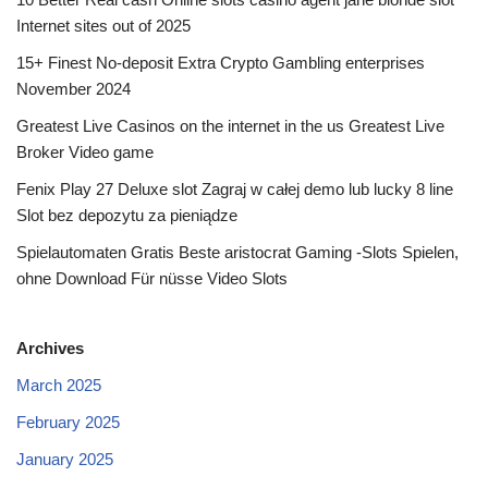
Internet sites out of 2025
15+ Finest No-deposit Extra Crypto Gambling enterprises
November 2024
Greatest Live Casinos on the internet in the us Greatest Live
Broker Video game
Fenix Play 27 Deluxe slot Zagraj w całej demo lub lucky 8 line
Slot bez depozytu za pieniądze
Spielautomaten Gratis Beste aristocrat Gaming -Slots Spielen,
ohne Download Für nüsse Video Slots
Archives
March 2025
February 2025
January 2025