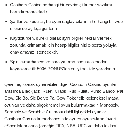
Casibom Casino herhangi bir çevrimiçi kumar yazılımı
barındırmamaktadır.
Şartlar ve koşullar, bu oyun sağlayıcılarının herhangi bir web
sitesinde açıkça gösterilir.
Kaydolurken, sürekli olarak aynı bilgileri tekrar vermek
zorunda kalmamak için hesap bilgilerinizi e-posta yoluyla
onaylamanız istenecektir.
Spin kumarhanemize para yatırma bonusu olmadan
kaydolarak ilk 500€ BONUS’tan en iyi şekilde yararlanın.
Çevrimiçi olarak oynanabilen diğer Casibom Casino oyunları
arasında Blackjack, Rulet, Craps, Rus Ruleti, Punto Banco, Pai
Gow, Sic Bo, Sic Bo ve Pai Gow Poker gibi geleneksel masa
oyunları ve daha birçok temel oyun bulunmaktadır. Monopoly,
Scrabble ve Scrabble Cutthroat dahil ilgi çekici oyunlar.
Casibom Casino kumarhanesinde ayrıca oyuncuların favori
eSpor takımlarına (örneğin FIFA, NBA, UFC ve daha fazlası)