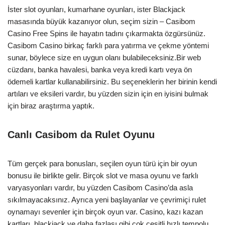
İster slot oyunları, kumarhane oyunları, ister Blackjack
masasında büyük kazanıyor olun, seçim sizin – Casibom
Casino Free Spins ile hayatın tadını çıkarmakta özgürsünüz.
Casibom Casino birkaç farklı para yatırma ve çekme yöntemi
sunar, böylece size en uygun olanı bulabileceksiniz.Bir web
cüzdanı, banka havalesi, banka veya kredi kartı veya ön
ödemeli kartlar kullanabilirsiniz. Bu seçeneklerin her birinin kendi
artıları ve eksileri vardır, bu yüzden sizin için en iyisini bulmak
için biraz araştırma yaptık.
Canlı Casibom da Rulet Oyunu
Tüm gerçek para bonusları, seçilen oyun türü için bir oyun
bonusu ile birlikte gelir. Birçok slot ve masa oyunu ve farklı
varyasyonları vardır, bu yüzden Casibom Casino’da asla
sıkılmayacaksınız. Ayrıca yeni başlayanlar ve çevrimiçi rulet
oynamayı sevenler için birçok oyun var. Casino, kazı kazan
kartları, blackjack ve daha fazlası gibi çok çeşitli hızlı tempolu