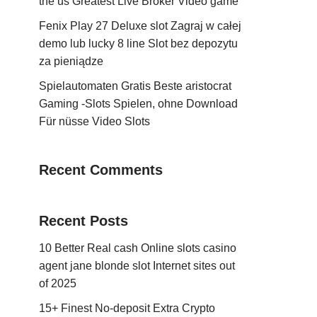
the us Greatest Live Broker Video game
Fenix Play 27 Deluxe slot Zagraj w całej
demo lub lucky 8 line Slot bez depozytu
za pieniądze
Spielautomaten Gratis Beste aristocrat
Gaming -Slots Spielen, ohne Download
Für nüsse Video Slots
Recent Comments
Recent Posts
10 Better Real cash Online slots casino
agent jane blonde slot Internet sites out
of 2025
15+ Finest No-deposit Extra Crypto