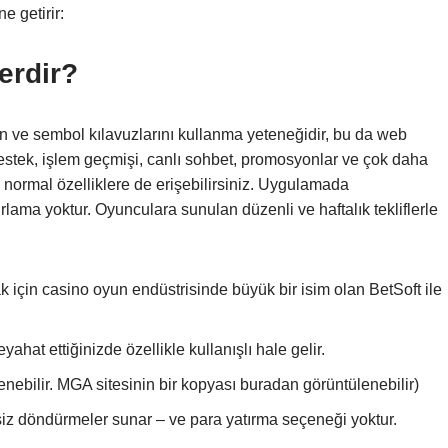
e getirir:
lerdir?
un ve sembol kılavuzlarını kullanma yeteneğidir, bu da web
destek, işlem geçmişi, canlı sohbet, promosyonlar ve çok daha
m normal özelliklere de erişebilirsiniz. Uygulamada
lama yoktur. Oyunculara sunulan düzenli ve haftalık tekliflerle
k için casino oyun endüstrisinde büyük bir isim olan BetSoft ile
hat ettiğinizde özellikle kullanışlı hale gelir.
nebilir. MGA sitesinin bir kopyası buradan görüntülenebilir)
retsiz döndürmeler sunar – ve para yatırma seçeneği yoktur.