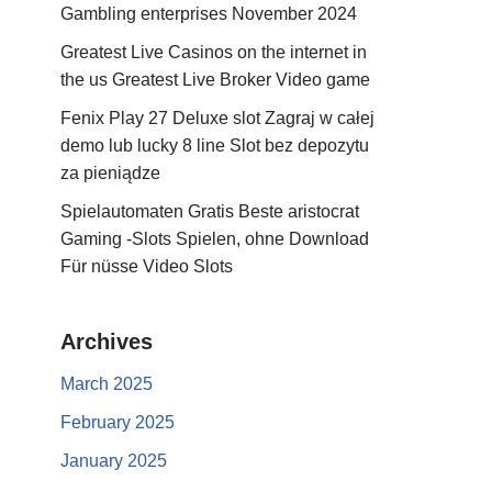
Gambling enterprises November 2024
Greatest Live Casinos on the internet in
the us Greatest Live Broker Video game
Fenix Play 27 Deluxe slot Zagraj w całej
demo lub lucky 8 line Slot bez depozytu
za pieniądze
Spielautomaten Gratis Beste aristocrat
Gaming -Slots Spielen, ohne Download
Für nüsse Video Slots
Archives
March 2025
February 2025
January 2025