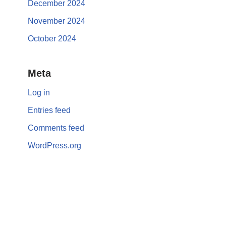
December 2024
November 2024
October 2024
Meta
Log in
Entries feed
Comments feed
WordPress.org