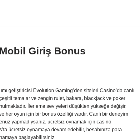
| Mobil Giriş Bonus
ı geliştiricisi Evolution Gaming’den siteleri Casino’da canlı
çeşitli temalar ve zengin rulet, bakara, blackjack ve poker
unulmaktadır. İlerleme seviyeleri düşükten yükseğe değişir,
 her oyun için bir bonus özelliği vardır. Canlı bir deneyim
. Henüz yapmadıysanız, ücretsiz oynamak için casino
rts’ta ücretsiz oynamaya devam edebilir, hesabınıza para
ynamaya başlayabilirsiniz.