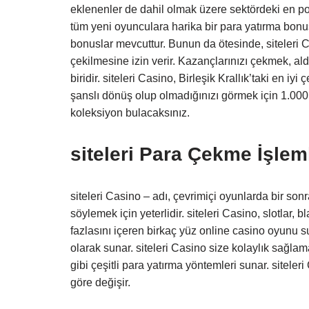
eklenenler de dahil olmak üzere sektördeki en po
tüm yeni oyunculara harika bir para yatırma bon
bonuslar mevcuttur. Bunun da ötesinde, siteleri 
çekilmesine izin verir. Kazançlarınızı çekmek, al
biridir. siteleri Casino, Birleşik Krallık’taki en iy
şanslı dönüş olup olmadığınızı görmek için 1.000
koleksiyon bulacaksınız.
siteleri Para Çekme İşlem
siteleri Casino – adı, çevrimiçi oyunlarda bir s
söylemek için yeterlidir. siteleri Casino, slotlar,
fazlasını içeren birkaç yüz online casino oyunu s
olarak sunar. siteleri Casino size kolaylık sağlam
gibi çeşitli para yatırma yöntemleri sunar. sitele
göre değişir.