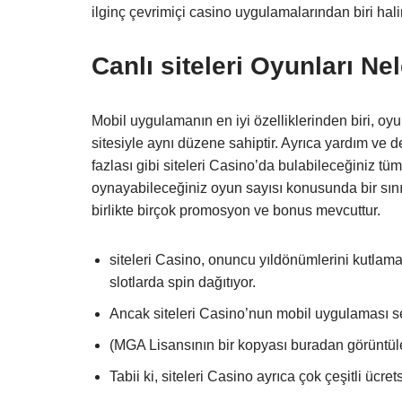
ilginç çevrimiçi casino uygulamalarından biri halin
Canlı siteleri Oyunları Ne
Mobil uygulamanın en iyi özelliklerinden biri, oy
sitesiyle aynı düzene sahiptir. Ayrıca yardım ve 
fazlası gibi siteleri Casino’da bulabileceğiniz tü
oynayabileceğiniz oyun sayısı konusunda bir sınır
birlikte birçok promosyon ve bonus mevcuttur.
siteleri Casino, onuncu yıldönümlerini kutlama
slotlarda spin dağıtıyor.
Ancak siteleri Casino’nun mobil uygulaması seya
(MGA Lisansının bir kopyası buradan görüntüle
Tabii ki, siteleri Casino ayrıca çok çeşitli üc