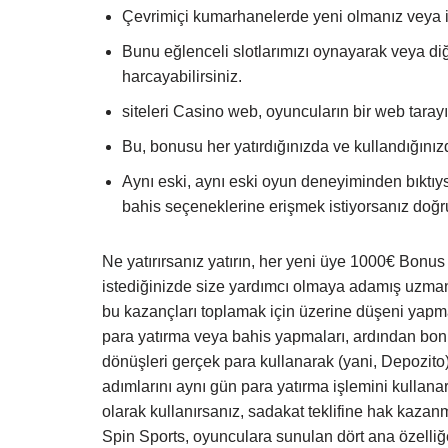
Çevrimiçi kumarhanelerde yeni olmanız veya iş
Bunu eğlenceli slotlarımızı oynayarak veya di
harcayabilirsiniz.
siteleri Casino web, oyuncuların bir web tarayıc
Bu, bonusu her yatırdığınızda ve kullandığınız
Aynı eski, aynı eski oyun deneyiminden bıktıys
bahis seçeneklerine erişmek istiyorsanız doğr
Ne yatırırsanız yatırın, her yeni üye 1000€ Bonus
istediğinizde size yardımcı olmaya adamış uzman 
bu kazançları toplamak için üzerine düşeni yapmas
para yatırma veya bahis yapmaları, ardından bonu
dönüşleri gerçek para kullanarak (yani, Depozito
adımlarını aynı gün para yatırma işlemini kullan
olarak kullanırsanız, sadakat teklifine hak kazan
Spin Sports, oyunculara sunulan dört ana özelliğ