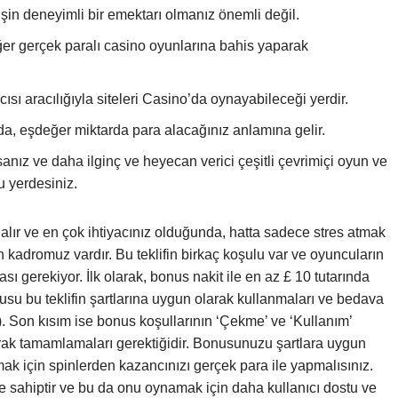
in deneyimli bir emektarı olmanız önemli değil.
ğer gerçek paralı casino oyunlarına bahis yaparak
ısı aracılığıyla siteleri Casino’da oynayabileceği yerdir.
da, eşdeğer miktarda para alacağınız anlamına gelir.
anız ve daha ilginç ve heyecan verici çeşitli çevrimiçi oyun ve
u yerdesiniz.
 alır ve en çok ihtiyacınız olduğunda, hatta sadece stres atmak
kadromuz vardır. Bu teklifin birkaç koşulu var ve oyuncuların
ı gerekiyor. İlk olarak, bonus nakit ile en az £ 10 tutarında
su bu teklifin şartlarına uygun olarak kullanmaları ve bedava
). Son kısım ise bonus koşullarının ‘Çekme’ ve ‘Kullanım’
arak tamamlamaları gerektiğidir. Bonusunuzu şartlara uygun
mak için spinlerden kazancınızı gerçek para ile yapmalısınız.
e sahiptir ve bu da onu oynamak için daha kullanıcı dostu ve