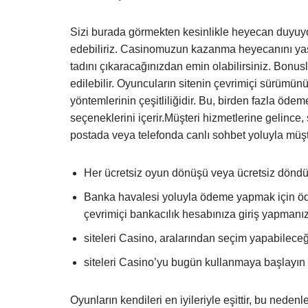
Sizi burada görmekten kesinlikle heyecan duyuyoru
edebiliriz. Casinomuzun kazanma heyecanını y
tadını çıkaracağınızdan emin olabilirsiniz. Bonusla
edilebilir. Oyuncuların sitenin çevrimiçi sürümü
yöntemlerinin çeşitliliğidir. Bu, birden fazla öde
seçeneklerini içerir.Müşteri hizmetlerine gelince,
postada veya telefonda canlı sohbet yoluyla müşte
Her ücretsiz oyun dönüşü veya ücretsiz döndür
Banka havalesi yoluyla ödeme yapmak için ö
çevrimiçi bankacılık hesabınıza giriş yapmanız
siteleri Casino, aralarından seçim yapabileceği
siteleri Casino’yu bugün kullanmaya başlayın 
Oyunların kendileri en iyileriyle eşittir, bu ned