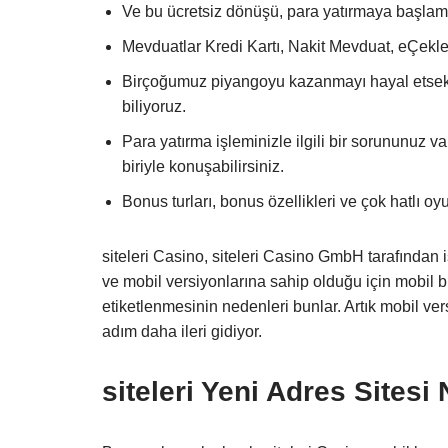
Ve bu ücretsiz dönüşü, para yatırmaya başlaman
Mevduatlar Kredi Kartı, Nakit Mevduat, eÇekler
Birçoğumuz piyangoyu kazanmayı hayal etsek 
biliyoruz.
Para yatırma işleminizle ilgili bir sorununuz 
biriyle konuşabilirsiniz.
Bonus turları, bonus özellikleri ve çok hatlı 
siteleri Casino, siteleri Casino GmbH tarafından
ve mobil versiyonlarına sahip olduğu için mobil b
etiketlenmesinin nedenleri bunlar. Artık mobil ve
adım daha ileri gidiyor.
siteleri Yeni Adres Sites