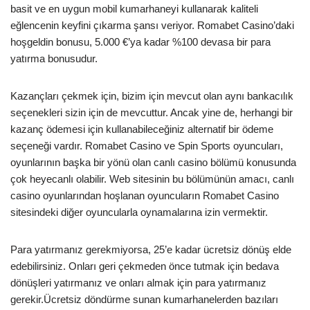
basit ve en uygun mobil kumarhaneyi kullanarak kaliteli
eğlencenin keyfini çıkarma şansı veriyor. Romabet Casino’daki
hoşgeldin bonusu, 5.000 €’ya kadar %100 devasa bir para
yatırma bonusudur.
Kazançları çekmek için, bizim için mevcut olan aynı bankacılık
seçenekleri sizin için de mevcuttur. Ancak yine de, herhangi bir
kazanç ödemesi için kullanabileceğiniz alternatif bir ödeme
seçeneği vardır. Romabet Casino ve Spin Sports oyuncuları,
oyunlarının başka bir yönü olan canlı casino bölümü konusunda
çok heyecanlı olabilir. Web sitesinin bu bölümünün amacı, canlı
casino oyunlarından hoşlanan oyuncuların Romabet Casino
sitesindeki diğer oyuncularla oynamalarına izin vermektir.
Para yatırmanız gerekmiyorsa, 25’e kadar ücretsiz dönüş elde
edebilirsiniz. Onları geri çekmeden önce tutmak için bedava
dönüşleri yatırmanız ve onları almak için para yatırmanız
gerekir.Ücretsiz döndürme sunan kumarhanelerden bazıları