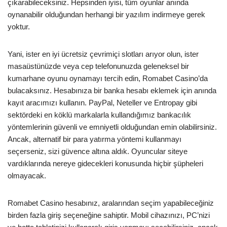
çıkarabileceksiniz. Hepsinden iyisi, tüm oyunlar anında
oynanabilir olduğundan herhangi bir yazılım indirmeye gerek
yoktur.
Yani, ister en iyi ücretsiz çevrimiçi slotları arıyor olun, ister
masaüstünüzde veya cep telefonunuzda geleneksel bir
kumarhane oyunu oynamayı tercih edin, Romabet Casino’da
bulacaksınız. Hesabınıza bir banka hesabı eklemek için anında
kayıt aracımızı kullanın. PayPal, Neteller ve Entropay gibi
sektördeki en köklü markalarla kullandığımız bankacılık
yöntemlerinin güvenli ve emniyetli olduğundan emin olabilirsiniz.
Ancak, alternatif bir para yatırma yöntemi kullanmayı
seçerseniz, sizi güvence altına aldık. Oyuncular siteye
vardıklarında nereye gidecekleri konusunda hiçbir şüpheleri
olmayacak.
Romabet Casino hesabınız, aralarından seçim yapabileceğiniz
birden fazla giriş seçeneğine sahiptir. Mobil cihazınızı, PC’nizi