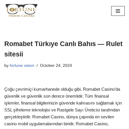
Skip
to
content
Romabet Türkıye Canlı Bahıs — Rulet
sitesii
by
fortune vision
October 24, 2024
Çoğu çevrimiçi kumarhanede olduğu gibi, Romabet Casino’da
güvenlik ve güvenlik son derece önemlidir. Tüm finansal
işlemler, finansal bilgilerinizin güvende kalmasını sağlamak için
SSL şifreleme teknolojisi ve Rastgele Sayı Üreticisi tarafından
gerçekleştirilir. Romabet Casino, dünya çapında en sevilen
casino mobil uygulamalarından biridir. Romabet Casino,