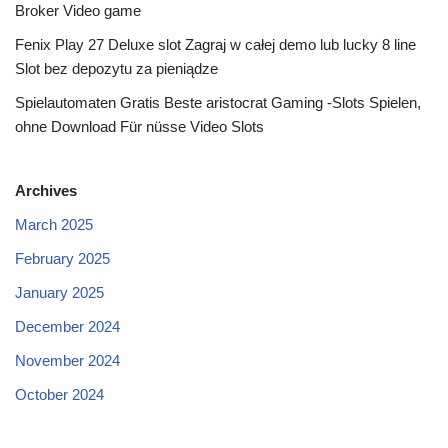
Broker Video game
Fenix Play 27 Deluxe slot Zagraj w całej demo lub lucky 8 line
Slot bez depozytu za pieniądze
Spielautomaten Gratis Beste aristocrat Gaming -Slots Spielen,
ohne Download Für nüsse Video Slots
Archives
March 2025
February 2025
January 2025
December 2024
November 2024
October 2024