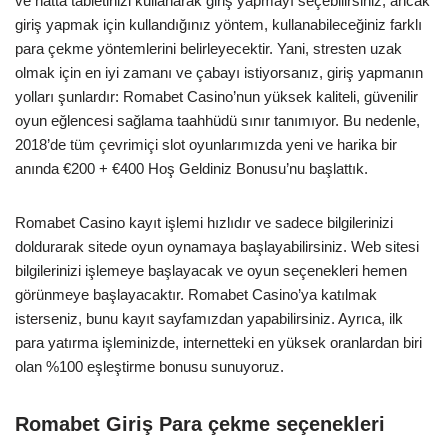
ve hatta tabletinizi kullanarak giriş yapmayı seçebilirsiniz, ancak
giriş yapmak için kullandığınız yöntem, kullanabileceğiniz farklı
para çekme yöntemlerini belirleyecektir. Yani, stresten uzak
olmak için en iyi zamanı ve çabayı istiyorsanız, giriş yapmanın
yolları şunlardır: Romabet Casino’nun yüksek kaliteli, güvenilir
oyun eğlencesi sağlama taahhüdü sınır tanımıyor. Bu nedenle,
2018’de tüm çevrimiçi slot oyunlarımızda yeni ve harika bir
anında €200 + €400 Hoş Geldiniz Bonusu’nu başlattık.
Romabet Casino kayıt işlemi hızlıdır ve sadece bilgilerinizi
doldurarak sitede oyun oynamaya başlayabilirsiniz. Web sitesi
bilgilerinizi işlemeye başlayacak ve oyun seçenekleri hemen
görünmeye başlayacaktır. Romabet Casino’ya katılmak
isterseniz, bunu kayıt sayfamızdan yapabilirsiniz. Ayrıca, ilk
para yatırma işleminizde, internetteki en yüksek oranlardan biri
olan %100 eşleştirme bonusu sunuyoruz.
Romabet Giriş Para çekme seçenekleri