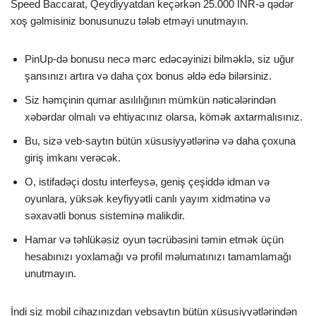
Speed ​​Baccarat, Qeydiyyatdan keçərkən 25.000 INR-ə qədər
xoş gəlmisiniz bonusunuzu tələb etməyi unutmayın.
PinUp-də bonusu necə mərc edəcəyinizi bilməklə, siz uğur
şansınızı artıra və daha çox bonus əldə edə bilərsiniz.
Siz həmçinin qumar asılılığının mümkün nəticələrindən
xəbərdar olmalı və ehtiyacınız olarsa, kömək axtarmalısınız.
Bu, sizə veb-saytın bütün xüsusiyyətlərinə və daha çoxuna
giriş imkanı verəcək.
O, istifadəçi dostu interfeysə, geniş çeşiddə idman və
oyunlara, yüksək keyfiyyətli canlı yayım xidmətinə və
səxavətli bonus sisteminə malikdir.
Hamar və təhlükəsiz oyun təcrübəsini təmin etmək üçün
hesabınızı yoxlamağı və profil məlumatınızı tamamlamağı
unutmayın.
İndi siz mobil cihazınızdan vebsaytın bütün xüsusiyyətlərindən