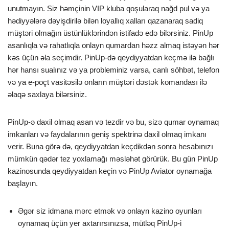
unutmayın. Siz həmçinin VIP kluba qoşularaq nağd pul və ya
hədiyyələrə dəyişdirilə bilən loyallıq xalları qazanaraq sadiq
müştəri olmağın üstünlüklərindən istifadə edə bilərsiniz. PinUp
asanlıqla və rahatlıqla onlayn qumardan həzz almaq istəyən hər
kəs üçün əla seçimdir. PinUp-də qeydiyyatdan keçmə ilə bağlı
hər hansı sualınız və ya probleminiz varsa, canlı söhbət, telefon
və ya e-poçt vasitəsilə onların müştəri dəstək komandası ilə
əlaqə saxlaya bilərsiniz.
PinUp-ə daxil olmaq asan və tezdir və bu, sizə qumar oynamaq
imkanları və faydalarının geniş spektrinə daxil olmaq imkanı
verir. Buna görə də, qeydiyyatdan keçdikdən sonra hesabınızı
mümkün qədər tez yoxlamağı məsləhət görürük. Bu gün PinUp
kazinosunda qeydiyyatdan keçin və PinUp Aviator oynamağa
başlayın.
Əgər siz idmana mərc etmək və onlayn kazino oyunları
oynamaq üçün yer axtarırsınızsa, mütləq PinUp-i