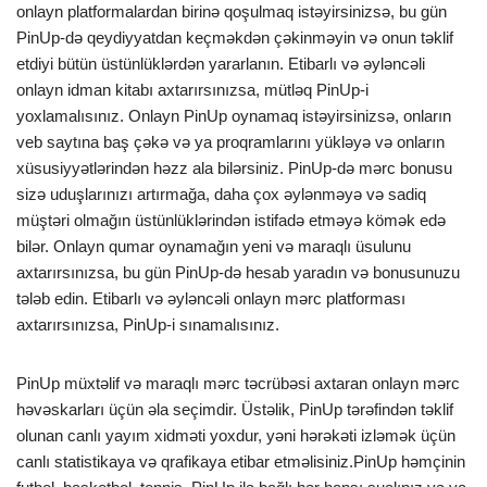
onlayn platformalardan birinə qoşulmaq istəyirsinizsə, bu gün
PinUp-də qeydiyyatdan keçməkdən çəkinməyin və onun təklif
etdiyi bütün üstünlüklərdən yararlanın. Etibarlı və əyləncəli
onlayn idman kitabı axtarırsınızsa, mütləq PinUp-i
yoxlamalısınız. Onlayn PinUp oynamaq istəyirsinizsə, onların
veb saytına baş çəkə və ya proqramlarını yükləyə və onların
xüsusiyyətlərindən həzz ala bilərsiniz. PinUp-də mərc bonusu
sizə uduşlarınızı artırmağa, daha çox əylənməyə və sadiq
müştəri olmağın üstünlüklərindən istifadə etməyə kömək edə
bilər. Onlayn qumar oynamağın yeni və maraqlı üsulunu
axtarırsınızsa, bu gün PinUp-də hesab yaradın və bonusunuzu
tələb edin. Etibarlı və əyləncəli onlayn mərc platforması
axtarırsınızsa, PinUp-i sınamalısınız.
PinUp müxtəlif və maraqlı mərc təcrübəsi axtaran onlayn mərc
həvəskarları üçün əla seçimdir. Üstəlik, PinUp tərəfindən təklif
olunan canlı yayım xidməti yoxdur, yəni hərəkəti izləmək üçün
canlı statistikaya və qrafikaya etibar etməlisiniz.PinUp həmçinin