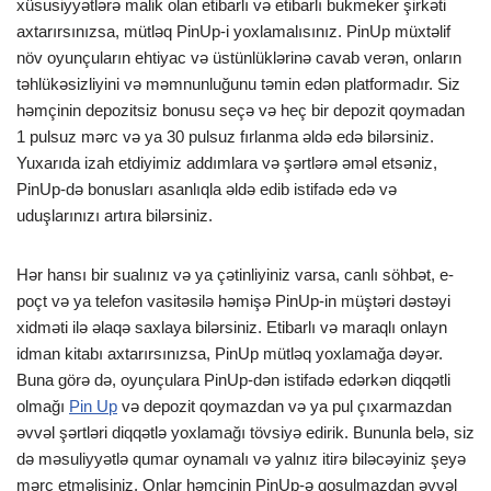
xüsusiyyətlərə malik olan etibarlı və etibarlı bukmeker şirkəti
axtarırsınızsa, mütləq PinUp-i yoxlamalısınız. PinUp müxtəlif
növ oyunçuların ehtiyac və üstünlüklərinə cavab verən, onların
təhlükəsizliyini və məmnunluğunu təmin edən platformadır. Siz
həmçinin depozitsiz bonusu seçə və heç bir depozit qoymadan
1 pulsuz mərc və ya 30 pulsuz fırlanma əldə edə bilərsiniz.
Yuxarıda izah etdiyimiz addımlara və şərtlərə əməl etsəniz,
PinUp-də bonusları asanlıqla əldə edib istifadə edə və
uduşlarınızı artıra bilərsiniz.
Hər hansı bir sualınız və ya çətinliyiniz varsa, canlı söhbət, e-
poçt və ya telefon vasitəsilə həmişə PinUp-in müştəri dəstəyi
xidməti ilə əlaqə saxlaya bilərsiniz. Etibarlı və maraqlı onlayn
idman kitabı axtarırsınızsa, PinUp mütləq yoxlamağa dəyər.
Buna görə də, oyunçulara PinUp-dən istifadə edərkən diqqətli
olmağı
Pin Up
və depozit qoymazdan və ya pul çıxarmazdan
əvvəl şərtləri diqqətlə yoxlamağı tövsiyə edirik. Bununla belə, siz
də məsuliyyətlə qumar oynamalı və yalnız itirə biləcəyiniz şeyə
mərc etməlisiniz. Onlar həmçinin PinUp-ə qoşulmazdan əvvəl