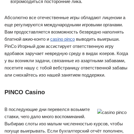
взгромоздиться посторонние лика.
Абсолютно все отечественные игры обладают лицензии а
еще регулируются международными игровыми органами.
Вам продоставляется возможность безвредно наполнять
блатной ажио-конто и
casino pinco
выводить выигрыши.
PinCo Игорный дом ассистирует ответственную игру
вдобавок заручает невредную среду в видах юзеров. Когда
у вы возникли задачи, связанные из азартными забавами,
посетите нашу с тобой вебстраницу ответственной забавы
али снюхайтесь изо нашей занятием поддержки.
PINCO Casino
В последующие дни перевелся возьмите
ставки, чего дало много воспоминаний.
Выбираю слоты изо малым численностью курсов, чтобы
погуще выигрывать. Если бухгалтерский отчёт пополнен,