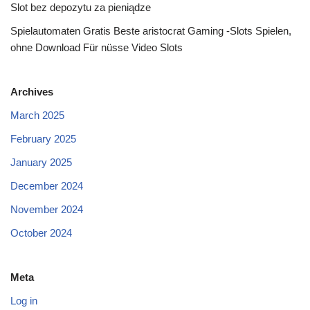
Slot bez depozytu za pieniądze
Spielautomaten Gratis Beste aristocrat Gaming -Slots Spielen,
ohne Download Für nüsse Video Slots
Archives
March 2025
February 2025
January 2025
December 2024
November 2024
October 2024
Meta
Log in