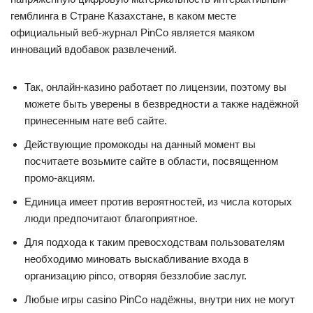
гемблинга в Стране Казахстане, в каком месте
официальный веб-журнал PinCo является маяком
инноваций вдобавок развлечений.
Так, онлайн-казино работает по лицензии, поэтому вы
можете быть уверены в безвредности а также надёжной
принесенным нате веб сайте.
Действующие промокоды на данный момент вы
посчитаете возьмите сайте в области, посвященном
промо-акциям.
Единица имеет против вероятностей, из числа которых
люди предпочитают благоприятное.
Для подхода к таким превосходствам пользователям
необходимо миновать выскабливание входа в
организацию pinco, отворяя беззлобие заслуг.
Любые игры casino PinCo надёжны, внутри них не могут