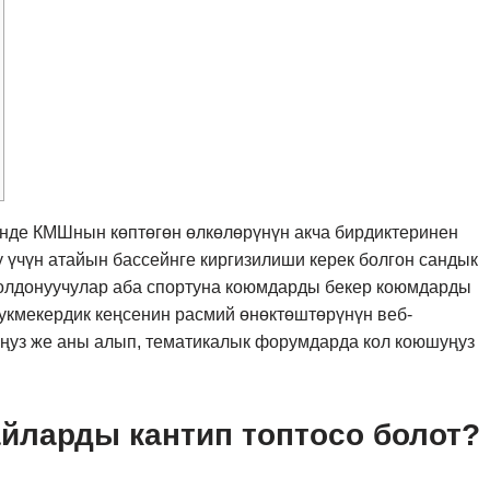
инде КМШнын көптөгөн өлкөлөрүнүн акча бирдиктеринен
у үчүн атайын бассейнге киргизилиши керек болгон сандык
колдонуучулар аба спортуна коюмдарды бекер коюмдарды
букмекердик кеңсенин расмий өнөктөштөрүнүн веб-
юңуз же аны алып, тематикалык форумдарда кол коюшуңуз
айларды кантип топтосо болот?