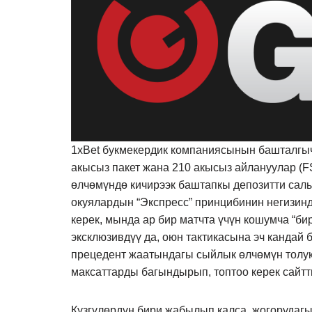
1xBet букмекердик компаниясынын башталгыч
акысыз пакет жана 210 акысыз айлануулар (FS
өлчөмүндө кичирээк баштапкы депозитти салы
окуялардын “Экспресс” принцибинин негизи
керек, мында ар бир матчта үчүн кошумча “би
эксклюзивдүү да, оюн тактикасына эч кандай
прецедент жаатындагы сыйлык өлчөмүн толукт
максаттарды багындырып, топтоо керек сайтты
Күзгүлөрдүн бири жабылып калса, жогорудаг