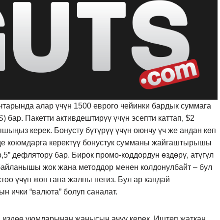
тарында алар үчүн 1500 еврого чейинки бардык суммага
) бар. Пакетти активдештирүү үчүн эсепти каттап, $2
шыңыз керек. Бонусту бүтүрүү үчүн оюнчу үч же андан көп
нде коюмдарга керектүү бонустук сумманы жайгаштырышы
р,5” дефлятору бар. Бирок промо-коддордун өздөрү, атүгүл
 байланышы жок жана методдор менен колдонулбайт – бул
оо үчүн жөн гана жалпы негиз. Бул ар кандай
н ички “валюта” болуп саналат.
ы издөө уюмдарынан жаңысын ачуу керек. Иштеп жаткан