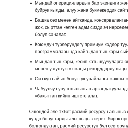
Мындай операциялардын бар экендиги жөнү
буйрук кылды, алуу жана букмекердик сайт
Башка сөз менен айтканда, консерваланга
жок, сырттан келген адам сизди эч нерсед
болуп саналат.
Коюмдун түрлөрүндөгү премиум коддор туу
программаларында кайгыдан тышкары сый
Мындан тышкары, кесип катышуучуларга о
менен үзгүлтүксүз жаңы рекорддорду жаңы
Сиз күн сайын бонустук упайларга жакшы ж
Чабуулчу сунуш кылынган арзандатууларды
убакыттан кийин иштете алат.
Ошондой эле 1xBet расмий ресурсун алыңыз жа
күндө бонустарды алышыңыз керек, бирок про
болгондуктан, расмий ресурстун бул сектору