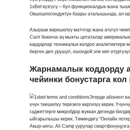
1xBet күзгүсү – бул функционалдык жана тышк
Окшошпогондуктун баары аталышында, ал ори
Азыраак кирешелүү матчтар жана атүгүл чем
Салт боюнча эң мыкты цитаталар америкалык
кардарлар техникалык колдоо аналитиктери м
берген деп урушуп, ошондой эле көп отургузу
Жарнамалык коддорду а
чейинки бонустарга кол
Эгерде абонент ка
үчүн тиешелүү терезеге киргизүү керек. Үчүн
гаджеттерге микробдор жуккан дегенди билдир
ыйгарылышы керек. Төмөндөгү “Онлайн лотер
Акыр-аягы, Ali Camp уурулар смартфонуңузга