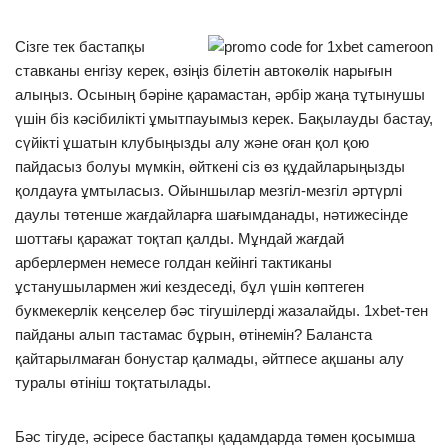
Сізге тек бастапқы
ставканы енгізу керек, өзіңіз білетін автокөлік нарығын
алыңыз. Осының бәріне қарамастан, әрбір жаңа тұтынушы
үшін біз кәсібилікті ұмытпауымыз керек. Бақылауды бастау,
сүйікті ұшатын клубыңызды алу және оған қол қою
пайдасыз болуы мүмкін, өйткені сіз өз құдайларыңызды
қолдауға ұмтыласыз. Ойыншылар мезгіл-мезгіл әртүрлі
даулы төтенше жағдайларға шағымданады, нәтижесінде
шоттағы қаражат тоқтап қалды. Мұндай жағдай
арберлермен немесе голдан кейінгі тактиканы
ұстанушылармен жиі кездеседі, бұл үшін көптеген
букмекерлік кеңселер бәс тігушілерді жазалайды. 1xbet-тен
пайданы алып тастамас бұрын, өтінемін? Баланста
қайтарылмаған бонустар қалмады, әйтпесе ақшаны алу
туралы өтініш тоқтатылады.
Бәс тігуде, әсіресе бастапқы қадамдарда төмен қосымша