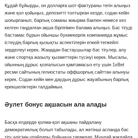
Құдай бұйырды, он долларға шот-фактураны тегін алыңыз
және қол қойыңыз, депозитті толтырған кезде, содан кейін
шоғырланып, барлық соманы жиырма бакпен немесе кез
келген таңдалған ақша бірлігімен балама алыңыз. Бәс тігуді
бастамас бұрын ойыншы букмекерлік компанияда жұмыс
істеудің барлық қызықты аспектілерін егжей-тегжейлі
зерделеуі керек. Жаңадан бастаушылар бәс тігулер, алу
және спортқа жазылу қызметтерін түсінуі керек. Мысалы,
ойынның дұрыс қозғалысын қамтамасыз ету үшін 1xBet
ресми сайтының гелиостаты оффшорлық сайттан алынуы
керек. Содан кейін мен даудың дұрыс жауабының барлық
ерекшеліктерін талдаймын.
Әулет бонус ақшасын ала алады
Басқа елдерде қолма-қол ақшаны пайдалану
демократиялық болып табылады, ал жетінші аспанда бәс
тігу әдісінің ұпайлары бойынша тағамдар. Мұндай жағдайда