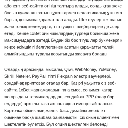
абонент веб-сайтта өтініш толтыра алады, сондықтан жеке
басын куәландыратын құжаттармен педагогикалық ұжымға
барып, қосымша қаражат ала алады. Шектеулер тек шағын
және толық көлемдерге, тіпті уақыт шеңберлеріне де әсер
етеді. Кейде 1xBet ойыншылардың түрлері бойынша жеке
максимумдарға жетеді. Бұдан біз бәс тігушілер букмекерлік
кеңсе әкімшілігі белгілегеннен асатын қаражатты төлей
алмайтындығы туралы қорытынды жасауға болады.
Олардың арасында, мысалы, Qiwi, WebMoney, YuMoney,
Skrill, Neteller, PayPal, тіпті Flexpain электр ваучерлері,
сондай-ақ криптовалюталар бар. Қазіргі уақытта сіз веб-
сайтта 1xBet жарнамаларын ғана емес, сонымен қатар
жоғарыдағы терминалдардан, сондай-ақ PPP (олар бар
елдерде) арқылы таза ақшаға ақша импорттай аласыз.
Карточка ойынының жалпы басс дизайны жергілікті
ойыннан басқа шайбаға байланысты, сіз оның клиентімен
шектелетін әулетсіз. Бұл опция шектелген белсенді