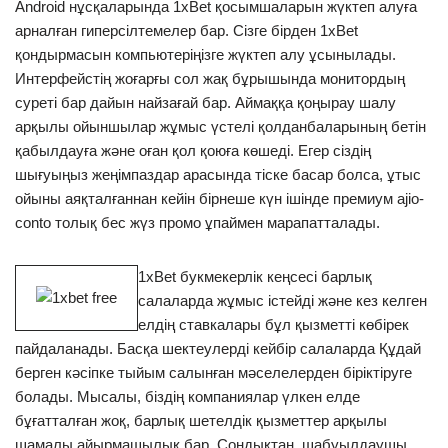
Android нұсқаларында 1xBet қосымшаларын жүктеп алуға
арналған гиперсілтемелер бар. Сізге бірден 1xBet
қондырмасын компьютеріңізге жүктеп алу ұсынылады.
Интерфейстің жоғарғы сол жақ бұрышында монитордың
суреті бар дайын найзағай бар. Аймаққа қоңырау шалу
арқылы ойыншылар жұмыс үстелі қолданбаларының бетін
қабылдауға және оған қол қоюға көшеді. Егер сіздің
шығуыңыз жеңімпаздар арасында тіске басар болса, ұтыс
ойыны аяқталғаннан кейін бірнеше күн ішінде премиум ajio-
conto толық бес жүз промо ұпаймен марапатталады.
1xBet букмекерлік кеңсесі барлық
салаларда жұмыс істейді және кез келген
елдің ставкалары бұл қызметті көбірек
пайдаланады. Басқа шектеулерді кейбір салаларда Құдай
берген кәсіпке тыйым салынған мәселелерден біріктіруге
болады. Мысалы, біздің компаниялар үлкен елде
бұғатталған жоқ, барлық шетелдік қызметтер арқылы
шамалы айырмашылық бар. Сондықтан, шабуылдаушы