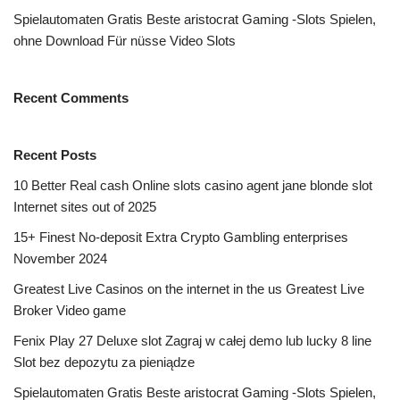
Spielautomaten Gratis Beste aristocrat Gaming -Slots Spielen,
ohne Download Für nüsse Video Slots
Recent Comments
Recent Posts
10 Better Real cash Online slots casino agent jane blonde slot
Internet sites out of 2025
15+ Finest No-deposit Extra Crypto Gambling enterprises
November 2024
Greatest Live Casinos on the internet in the us Greatest Live
Broker Video game
Fenix Play 27 Deluxe slot Zagraj w całej demo lub lucky 8 line
Slot bez depozytu za pieniądze
Spielautomaten Gratis Beste aristocrat Gaming -Slots Spielen,