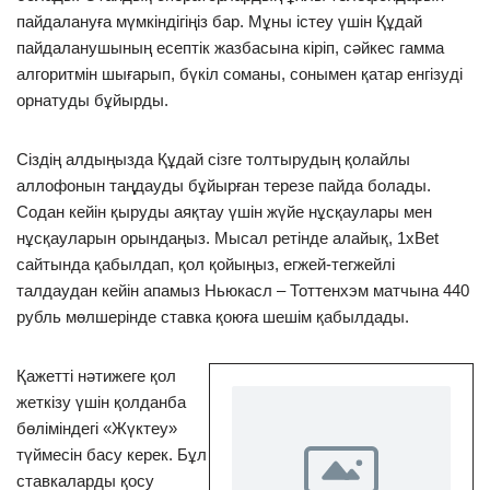
пайдалануға мүмкіндігіңіз бар. Мұны істеу үшін Құдай
пайдаланушының есептік жазбасына кіріп, сәйкес гамма
алгоритмін шығарып, бүкіл соманы, сонымен қатар енгізуді
орнатуды бұйырды.
Сіздің алдыңызда Құдай сізге толтырудың қолайлы
аллофонын таңдауды бұйырған терезе пайда болады.
Содан кейін қыруды аяқтау үшін жүйе нұсқаулары мен
нұсқауларын орындаңыз. Мысал ретінде алайық, 1xBet
сайтында қабылдап, қол қойыңыз, егжей-тегжейлі
талдаудан кейін апамыз Ньюкасл – Тоттенхэм матчына 440
рубль мөлшерінде ставка қоюға шешім қабылдады.
Қажетті нәтижеге қол
жеткізу үшін қолданба
бөліміндегі «Жүктеу»
түймесін басу керек. Бұл
ставкаларды қосу