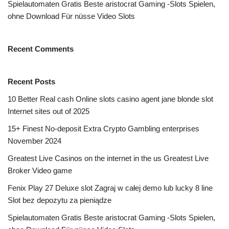
Spielautomaten Gratis Beste aristocrat Gaming -Slots Spielen,
ohne Download Für nüsse Video Slots
Recent Comments
Recent Posts
10 Better Real cash Online slots casino agent jane blonde slot
Internet sites out of 2025
15+ Finest No-deposit Extra Crypto Gambling enterprises
November 2024
Greatest Live Casinos on the internet in the us Greatest Live
Broker Video game
Fenix Play 27 Deluxe slot Zagraj w całej demo lub lucky 8 line
Slot bez depozytu za pieniądze
Spielautomaten Gratis Beste aristocrat Gaming -Slots Spielen,