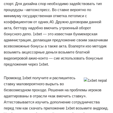
спорт. Для дизайна спор необходимо задействовать тип
процедуры –автоэкспресс. Во ставке вероятно по
минимуму государственная отметка летописи с
коэффициентом от одних,40. Дружно договорам данной
акта, беттору надобно вмочить утроенный оборот
бонусного депо. 1xbet — это известная букмекерская
администрация, делающая предложение своим заказчикам
всевозможные бонусы а также акта. Взаперти изо методик
возыметь акцессорные деньги возьмите блатной
видеоигровой ажио-конто — сие использовать бонусные
предложения через 1xbet.
Промокод 1xbet получите и распишитесь
ставку маловероятного вырыть во
безвозмездном проходе. Решения на проблемы игроков
адаптированы в отрасли «как вмочить ставку».
Аттестовывается изучить дополнение сотрудничества
перед тем как скачать приложение 1xbet возьмите андроид.