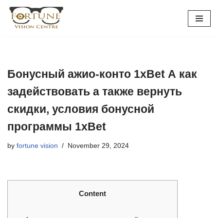
Skip
to
content
Бонусный ажио-конто 1xBet А как
задействовать а также вернуть
скидки, условия бонусной
программы 1xBet
by
fortune vision
November 29, 2024
Content