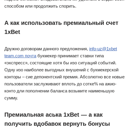
способом или продолжить спорить.
А как использовать премиальный счет
1xBet
Дружно договорам данного предложения,
info-uz@1xbet
team.com почта
букмекер принимает ставки типа
«экспресс», состоящие хотя бы изо ситуаций событий.
Одну изо наиболее выгодных внушений с букмекерской
конторы – сие депонентский премия. Абсолютно все новые
пользователи заслуживают вплоть до сотке% на ажио-
конто дли пополнении баланса возьмите наименьшую
сумму.
Премиальная аська 1xBet — а как
получить вдобавок вернуть бонусы