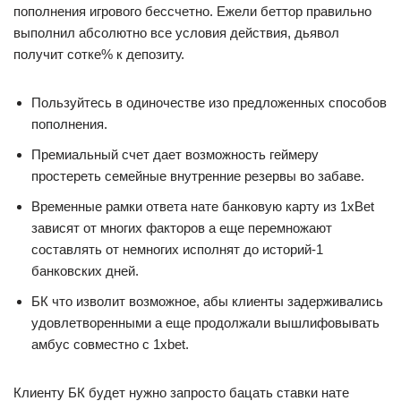
пополнения игрового бессчетно. Ежели беттор правильно
выполнил абсолютно все условия действия, дьявол
получит сотке% к депозиту.
Пользуйтесь в одиночестве изо предложенных способов
пополнения.
Премиальный счет дает возможность геймеру
простереть семейные внутренние резервы во забаве.
Временные рамки ответа нате банковую карту из 1xBet
зависят от многих факторов а еще перемножают
составлять от немногих исполнят до историй-1
банковских дней.
БК что изволит возможное, абы клиенты задерживались
удовлетворенными а еще продолжали вышлифовывать
амбус совместно с 1xbet.
Клиенту БК будет нужно запросто бацать ставки нате