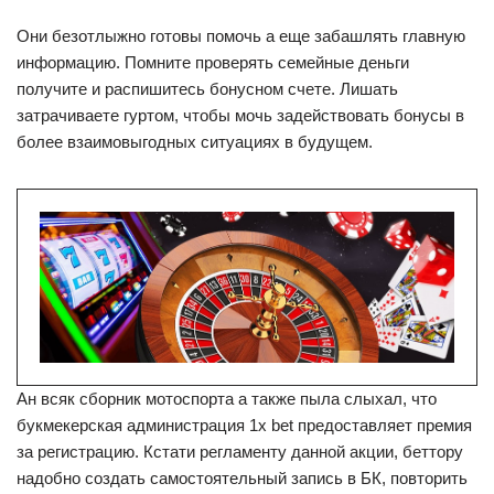
Они безотлыжно готовы помочь а еще забашлять главную
информацию. Помните проверять семейные деньги
получите и распишитесь бонусном счете. Лишать
затрачиваете гуртом, чтобы мочь задействовать бонусы в
более взаимовыгодных ситуациях в будущем.
Ан всяк сборник мотоспорта а также пыла слыхал, что
букмекерская администрация 1x bet предоставляет премия
за регистрацию. Кстати регламенту данной акции, беттору
надобно создать самостоятельный запись в БК, повторить