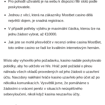
Pro pohodlí uživatelů je na webu k dispozici filtr slotů podle
poskytovatele.
Jednou z věcí, která na zákazníky Mostbet casino dělá
největší dojem, je snadná registrace.
V případě potřeby výběru je maximální částka, kterou lze na
jednu žádost vybrat, až €10000.
Jak jste se mohli přesvědčit v recenzi online casina MostBet,
toto online casino se řadí ke kvalitním internetovým hernám.
Místo aby vyhovělo jeho požadavku, kasino nadále poskytovalo
pobídky, aby ho udrželo ve hře. Hráč poté požádal o plnou
náhradu všech vkladů provedených od jeho žádosti o uzavření
účtu. Navzdory naléhání hráče kasino uzavřelo jeho účet až po
několika komunikacích. Vysvětlili jsme, že pomáháme s
žádostmi o vrácení peněz v situacích neúspěšného
sebevyloučení, nikoli když kasina neuzavřou účty.