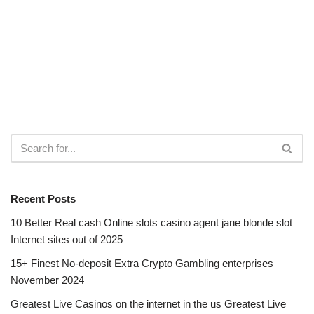
Recent Posts
10 Better Real cash Online slots casino agent jane blonde slot
Internet sites out of 2025
15+ Finest No-deposit Extra Crypto Gambling enterprises
November 2024
Greatest Live Casinos on the internet in the us Greatest Live