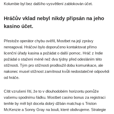
Kolumbie byl bez dalšího vysvětlení zablokován účet.
Hráčův vklad nebyl nikdy připsán na jeho
kasino účet.
Přestože operátor chybu ověřil, Mostbet na její zprávy
nereagoval. Hráčovi bylo doporučeno kontaktovat přímo
licenční úřady kasina a požádat o další pomoc. Hráč z Indie
požádal o stažení méně než dva týdny před odesláním této
stížnosti. Tým pro stížnosti prodloužil dobu komunikace, ale
nakonec musel stížnost zamítnout kvůli nedostatečné odpovědi
od hráče.
Cítit vzrušení řítí, že to v dlouhodobém horizontu pomůže
vašemu spodnímu řádku. Mostbet casino bonus za registraci
tenhle by měl být docela dobrý džbán matchup s Triston
McKenzie a Sonny Gray na bouli, které obdivujeme. Strategie