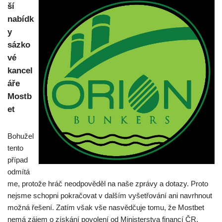
ší
nabídk
y
sázko
vé
kancel
áře
Mostb
et
Bohužel
tento
případ
odmítá
me, protože hráč neodpověděl na naše zprávy a dotazy. Proto
nejsme schopni pokračovat v dalším vyšetřování ani navrhnout
možná řešení. Zatím však vše nasvědčuje tomu, že Mostbet
nemá zájem o získání povolení od Ministerstva financí ČR.