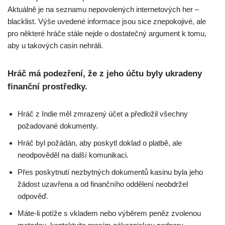
Aktuálně je na seznamu nepovolených internetových her –
blacklist. Výše uvedené informace jsou sice znepokojivé, ale
pro některé hráče stále nejde o dostatečný argument k tomu,
aby u takových casin nehráli.
Hráč má podezření, že z jeho účtu byly ukradeny
finanční prostředky.
Hráč z Indie měl zmrazený účet a předložil všechny
požadované dokumenty.
Hráč byl požádán, aby poskytl doklad o platbě, ale
neodpověděl na další komunikaci.
Přes poskytnutí nezbytných dokumentů kasinu byla jeho
žádost uzavřena a od finančního oddělení neobdržel
odpověď.
Máte-li potíže s vkladem nebo výběrem peněz zvolenou