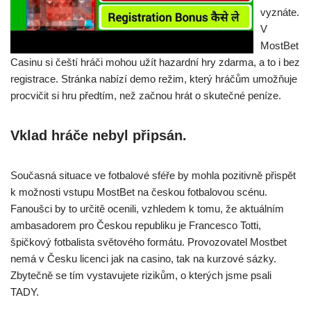
vyznáte.
V
MostBet
Casinu si čeští hráči mohou užít hazardní hry zdarma, a to i bez
registrace. Stránka nabízí demo režim, který hráčům umožňuje
procvičit si hru předtím, než začnou hrát o skutečné peníze.
Vklad hráče nebyl připsán.
Současná situace ve fotbalové sféře by mohla pozitivně přispět
k možnosti vstupu MostBet na českou fotbalovou scénu.
Fanoušci by to určitě ocenili, vzhledem k tomu, že aktuálním
ambasadorem pro Českou republiku je Francesco Totti,
špičkový fotbalista světového formátu. Provozovatel Mostbet
nemá v Česku licenci jak na casino, tak na kurzové sázky.
Zbytečně se tím vystavujete rizikům, o kterých jsme psali
TADY.