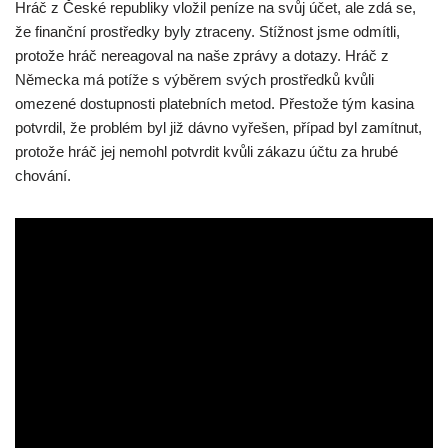
Hráč z České republiky vložil peníze na svůj účet, ale zdá se,
že finanční prostředky byly ztraceny. Stížnost jsme odmítli,
protože hráč nereagoval na naše zprávy a dotazy. Hráč z
Německa má potíže s výběrem svých prostředků kvůli
omezené dostupnosti platebních metod. Přestože tým kasina
potvrdil, že problém byl již dávno vyřešen, případ byl zamítnut,
protože hráč jej nemohl potvrdit kvůli zákazu účtu za hrubé
chování.