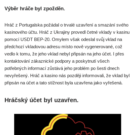
Výběr hráče byl zpožděn.
Hráč z Portugalska požádal o trvalé uzavření a smazání svého
kasinového účtu. Hráč z Ukrajiny provedl četné vklady v kasinu
pomocí USDT BEP-20. Omylem však odeslal svůj vklad na
předchozí vkladovou adresu místo nově vygenerované, což
vedlo k tomu, že jeho vklad nebyl připsán na jeho účet. I přes
kontaktování zákaznické podpory a poskytnutí všech
potřebných informací zůstává jeho problém po šesti dnech
nevyřešený. Hráč a kasino nás později informovali, že vklad byl
připsán na účet a tato stížnost byla uzavřena jako vyřešená.
Hráčský účet byl uzavřen.