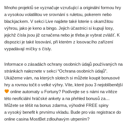
Mnoho projektů se vyznačuje vzrušující a originální formou hry
a vysokou volatilitou ve srovnání s ruletou, pokerem nebo
blackjackem. V sekci Live najdete také loterie s okamžitou
výhrou, jako je keno a bingo. Jejich účastníci si kupují losy,
jejichž čísla jsou již označena nebo je třeba je vybrat zvlášť. K
dispozici je také losování, při kterém z losovacího zařízení
vypadávají míčky s čísly.
Informace o zásadách ochrany osobních údajů používaných na
stránkách naleznete v sekci “Ochrana osobních údajů”.
Ukážeme vám, na kterých slotech si můžete koupit bonusové
hry a rovnou točit o velké výhry. Víte, které jsou 3 nejoblíbenější
online automaty u Fortuny? Podívejte se s námi na vítěze
této neoficiální hráčské ankety a na přehled bonusů za…
Můžete se těšit na bonus zdarma, výhodné FREE spiny
a vysoký benefit k prvnímu vkladu. Bude pro vás registrace do
online casina MostBet zdlouhavým utrpením?