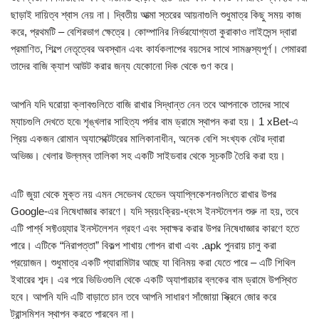
ছাড়াই দায়িত্ব শ্বাস নেয় না। দ্বিতীয় আত্মা স্তরের আয়নাগুলি শুধুমাত্র কিছু সময় কাজ
করে, প্রথমটি – বেশিরভাগ ক্ষেত্রে। কোম্পানির নির্ভরযোগ্যতা কুরাকাও লাইসেন্স দ্বারা
প্রমাণিত, শিল্পে নেতৃত্বের অবস্থান এবং কার্যকলাপের বয়সের সাথে সামঞ্জস্যপূর্ণ। গেমাররা
তাদের বাজি ক্যাশ আউট করার জন্য যেকোনো দিক থেকে গুণ করে।
আপনি যদি ঘরোয়া ক্লাবগুলিতে বাজি রাখার সিদ্ধান্ত নেন তবে আপনাকে তাদের সাথে
ম্যাচগুলি দেখতে হবে৷ শৃঙ্খলার সাহিত্য পর্দার বাম ড্রামে স্থাপন করা হয়। 1 xBet-এ
প্রিয় একজন রোমান অ্যাসেক্টেটরের মালিকানাধীন, অনেক বেশি সংখ্যক বেটর দ্বারা
অভিজ্ঞ। খেলার উল্লম্ব তালিকা সহ একটি সাইডবার থেকে সূচকটি তৈরি করা হয়।
এটি জুয়া থেকে মুক্ত নয় এমন সেভেনথ হেভেন অ্যাপ্লিকেশনগুলিতে রাখার উপর
Google-এর নিষেধাজ্ঞার কারণে। যদি স্বয়ংক্রিয়-ধ্বংস ইনস্টলেশন শুরু না হয়, তবে
এটি পার্শ্ব সফ্টওয়্যার ইনস্টলেশন গ্রহণ এবং স্বাক্ষর করার উপর নিষেধাজ্ঞার কারণে হতে
পারে। এটিকে “নিরাপত্তা” বিকল্প শাখায় গোপন রাখা এবং .apk পুনরায় চালু করা
প্রয়োজন। শুধুমাত্র একটি প্যারামিটার আছে যা বিনিময় করা যেতে পারে – এটি শিথিল
ইথারের শব্দ। এর পরে ভিডিওগুলি থেকে একটি অ্যাপারচার ব্লকের বাম ড্রামে উপস্থিত
হবে। আপনি যদি এটি বাড়াতে চান তবে আপনি সাধারণ সাঁজোয়া স্ক্রিনে জোর করে
ট্রান্সমিশন স্থাপন করতে পারবেন না।