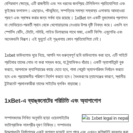
বেশিরভাগ ক্ষেত্রে, এটি রাজনীতি এবং সব ধরনের জনপ্রিয় টেলিভিশন প্রতিযোগিতা এবং
কুইজের ফলাফল। এছাড়াও, পটভূমিতে, সম্পত্তির সমস্ত সম্ভাব্য এলাকায় আবহাওয়া
গ্রহণ এবং স্বাক্ষর করার জন্য সর্বদা হার রয়েছে। 1xBet হল একটি বুকমেকার প্রশাসন
যা সোভিয়েত-পরবর্তী স্থান থেকে খেলোয়াড়দের নেওয়ার উপর দৃষ্টি নিবদ্ধ করে। এগুলি হল
স্পোর্টস বেটিং, টোটো, লটারি, লাইভ ডিলারদের সাথে মজা, একটি ফিশিং এমুলেটর এবং
অনেকগুলি বিকল্প। এই মুহূর্তে এই শৃঙ্খলায় কোন প্রতিযোগিতা নেই।
1xbet ডাউনলোড দূরে নিয়ে, আপনি সব গুরুত্বপূর্ণ ছবি ডাউনলোড করা হবে. এটি সাইটে
প্রতিবার তাদের লোড না করা সম্ভব করে, যা ট্র্যাফিকও বাঁচায়। একটি অ্যাপার্টমেন্ট বুক
করতে, আপনাকে ক্যাশিয়ারের কাছে যেতে হবে, গামা পেমেন্ট অ্যালগরিদম নির্বাচন করতে
হবে এবং প্রয়োজনীয় পরিমাণ নির্দেশ করতে হবে। বৈধকরণের চ্যালেঞ্জের কারণে, স্থানীয়
ইন্টারনেট প্রদানকারীরা তাদের সাইটের ব্লকিং বাড়াচ্ছে।
1xBet-এ ব্যাঙ্কনোটের পরিচিতি এবং অ্যাপাগোগ
সম্পাদকদের লিখিত অনুমতি ছাড়া ওয়েবসাইটের
ফটোগ্রাফিক সামগ্রীর দূষণ নিষিদ্ধ। সম্পাদনার
উদ্দেশ্যগুলি নির্মাতাদের একই মতামত ছাড়াই হতে পারে এবং এখনও কপিরাইট ব্যবহার করা