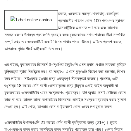
শুরুতে, একেবারে সমস্ত খেলোয়াড় রেকর্ডকৃত
প্রয়োজনীয় পরিমাণ থেকে 100 শতাংশের স্বাগত
ডিসকাউন্টকে একশতে গুণ করে এবং তারপরে
সমস্ত ধরণের উপলব্ধ প্রচারগুলি ব্যবহার করে৷ বুকমেকারের নগদ শেয়ারের সীমা সম্পর্কিত
সম্পূর্ণ তথ্য তার ওয়েবসাইটে একটি বিশেষ শাখায় পাওয়া উচিত। এটিতে প্রবেশ করতে,
আপনাকে পৃষ্ঠার শীর্ষে আইকনটি দিতে হবে।
এর বাইরে, বুকমেকারের রিসোর্সে উপস্থাপিত ইভেন্টগুলি এমন ম্যাচ যেখানে নায়করা কৃত্রিম
বুদ্ধিমত্তা দ্বারা নিয়ন্ত্রিত হয়। তা সত্ত্বেও, এখানে যুদ্ধগুলি বিতরণ করা মজাদার, বিশেষ
করে লাইভে। সফ্টওয়্যার হওয়ার জন্য গুরুত্বপূর্ণ সীমাবদ্ধতা রয়েছে। প্রথমত, এটি
শুধুমাত্র 18 বছরের বেশি বয়সী খেলোয়াড়দের জন্য উন্মুক্ত একই আইন অনুযায়ী যা
বুকমেকারের ওয়েবসাইটের ওয়েব সংস্করণেও প্রযোজ্য। যদি অ্যাড-অনটি বেটারের ফোনে
কাজ না করে, তাহলে তাকে অপারেটরের রিসোর্সের মোবাইল সংস্করণ ব্যবহার করার সুযোগ
দেওয়া হয়। এটি পেতে, আপনার ফোন বা ট্যাবলেট থেকে ওয়েব লগ হ্যাক করুন৷
ওয়েবসাইটের উপকরণগুলি 21 বছরের বেশি বয়সী ব্যক্তিদের জন্য (21+)। জুয়ায়
অংশগ্রহণের জন্য জুয়ার আসক্তির জন্য সন্তুষ্টির প্রয়োজন হতে পারে। খেলার নিয়মে