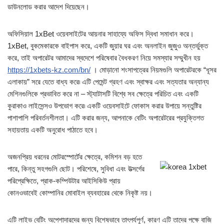
ডাউনলোড করার আদেশ দিয়েছেন।
অফিসিয়াল 1xBet ওয়েবসাইটের আয়নার সাহায্যে অফিস দ্বিধা সমাধান করে।
1xBet, বুকমেকারকে বাইপাস করে, একটি জুয়ার ঘর এবং অনলাইন জুজুও অন্তর্ভুক্ত
করে, তাই অপারেটর আমাদের স্বদেশে পরিষেবার বৈধকরণ নিয়ে সমস্যার সম্মুখীন হয়
https://1xbets-kz.com/bn/
। মোড়ানো শংসাপত্রের নিয়মগুলি অপারেটরকে “ধূসর
এলাকায়” সরে যেতে বাধ্য করে৷ এটি পেমেন্ট গ্রহণ এবং স্বাক্ষর এবং সত্যতার অন্যান্য
মেশিনগুলিকে প্রভাবিত করে না – স্ট্যাটাসটি বিশ্বে সব ক্ষেত্রে পরিচিত এবং একটি
কুরাকাও লাইসেন্সও উপভোগ করে৷ একটি ওয়েবসাইটে ফোকাস করার উপায়ে সন্তুষ্টির
পাশাপাশি পরিবর্তনশীলতা। এটি করার জন্য, আপনাকে বেটিং অপারেটরের প্রযুক্তিগত
সহায়তায় একটি অনুরোধ পাঠাতে হবে।
অজনপ্রিয় ধরনের মোটরস্পোর্টের ক্ষেত্রে, কমিশন বড় হতে
পারে, কিন্তু সহগগুলি ছোট। পরিশেষে, সুবিধা এবং উত্সর্গের
পরিপ্রেক্ষিতে, প্রাক-কম্পিউটার আইসিকিউ প্রায়
কোনওভাবেই কোম্পানির মোবাইল ব্যবহারের থেকে নিকৃষ্ট নয়।
এটি লাইভ বেটিং অপেশাদারদের জন্য বিশেষভাবে তাৎপর্যপূর্ণ, কারণ এটি তাদের পক্ষে বাজি