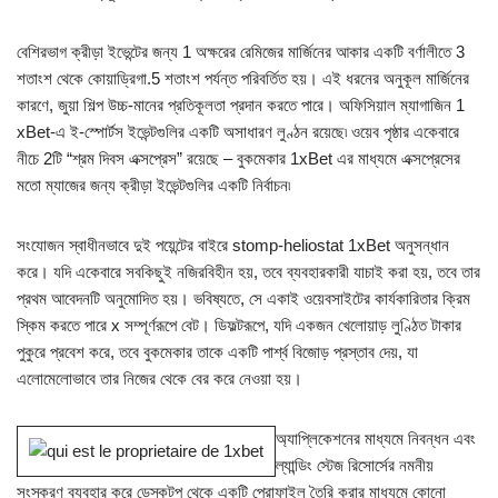
বেশিরভাগ ক্রীড়া ইভেন্টের জন্য 1 অক্ষরের রেমিজের মার্জিনের আকার একটি বর্ণালীতে 3
শতাংশ থেকে কোয়াড্রিগা.5 শতাংশ পর্যন্ত পরিবর্তিত হয়। এই ধরনের অনুকূল মার্জিনের
কারণে, জুয়া শিল্প উচ্চ-মানের প্রতিকূলতা প্রদান করতে পারে। অফিসিয়াল ম্যাগাজিন 1
xBet-এ ই-স্পোর্টস ইভেন্টগুলির একটি অসাধারণ লুণ্ঠন রয়েছে৷ ওয়েব পৃষ্ঠার একেবারে
নীচে 2টি “শ্রম দিবস এক্সপ্রেস” রয়েছে – বুকমেকার 1xBet এর মাধ্যমে এক্সপ্রেসের
মতো ম্যাজের জন্য ক্রীড়া ইভেন্টগুলির একটি নির্বাচন৷
সংযোজন স্বাধীনভাবে দুই পয়েন্টের বাইরে stomp-heliostat 1xBet অনুসন্ধান
করে। যদি একেবারে সবকিছুই নজিরবিহীন হয়, তবে ব্যবহারকারী যাচাই করা হয়, তবে তার
প্রথম আবেদনটি অনুমোদিত হয়। ভবিষ্যতে, সে একাই ওয়েবসাইটের কার্যকারিতার ক্রিম
স্কিম করতে পারে x সম্পূর্ণরূপে বেট। ডিফল্টরূপে, যদি একজন খেলোয়াড় লুণ্ঠিত টাকার
পুকুরে প্রবেশ করে, তবে বুকমেকার তাকে একটি পার্শ্ব বিজোড় প্রস্তাব দেয়, যা
এলোমেলোভাবে তার নিজের থেকে বের করে নেওয়া হয়।
অ্যাপ্লিকেশনের মাধ্যমে নিবন্ধন এবং
ল্যান্ডিং স্টেজ রিসোর্সের নমনীয়
সংস্করণ ব্যবহার করে ডেস্কটপ থেকে একটি প্রোফাইল তৈরি করার মাধ্যমে কোনো