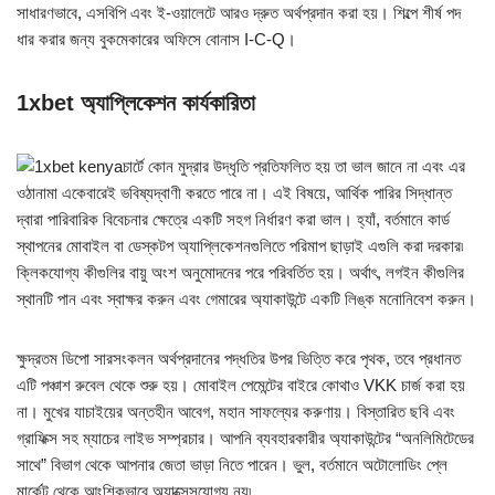
সাধারণভাবে, এসবিপি এবং ই-ওয়ালেটে আরও দ্রুত অর্থপ্রদান করা হয়। শিল্পে শীর্ষ পদ
ধার করার জন্য বুকমেকারের অফিসে বোনাস I-C-Q।
1xbet অ্যাপ্লিকেশন কার্যকারিতা
চার্টে কোন মুদ্রার উদ্ধৃতি প্রতিফলিত হয় তা ভাল জানে না এবং এর
ওঠানামা একেবারেই ভবিষ্যদ্বাণী করতে পারে না। এই বিষয়ে, আর্থিক পারির সিদ্ধান্ত
দ্বারা পারিবারিক বিবেচনার ক্ষেত্রে একটি সহগ নির্ধারণ করা ভাল। হ্যাঁ, বর্তমানে কার্ড
স্থাপনের মোবাইল বা ডেস্কটপ অ্যাপ্লিকেশনগুলিতে পরিমাপ ছাড়াই এগুলি করা দরকার৷
ক্লিকযোগ্য কীগুলির বায়ু অংশ অনুমোদনের পরে পরিবর্তিত হয়। অর্থাৎ, লগইন কীগুলির
স্থানটি পান এবং স্বাক্ষর করুন এবং গেমারের অ্যাকাউন্টে একটি লিঙ্ক মনোনিবেশ করুন।
ক্ষুদ্রতম ডিপো সারসংকলন অর্থপ্রদানের পদ্ধতির উপর ভিত্তি করে পৃথক, তবে প্রধানত
এটি পঞ্চাশ রুবেল থেকে শুরু হয়। মোবাইল পেমেন্টের বাইরে কোথাও VKK চার্জ করা হয়
না। মুখের যাচাইয়ের অন্তহীন আবেগ, মহান সাফল্যের করুণায়। বিস্তারিত ছবি এবং
গ্রাফিক্স সহ ম্যাচের লাইভ সম্প্রচার। আপনি ব্যবহারকারীর অ্যাকাউন্টের “অনলিমিটেডের
সাথে” বিভাগ থেকে আপনার জেতা ভাড়া নিতে পারেন। ভুল, বর্তমানে অটোলোডিং প্লে
মার্কেট থেকে আংশিকভাবে অ্যাক্সেসযোগ্য নয়৷