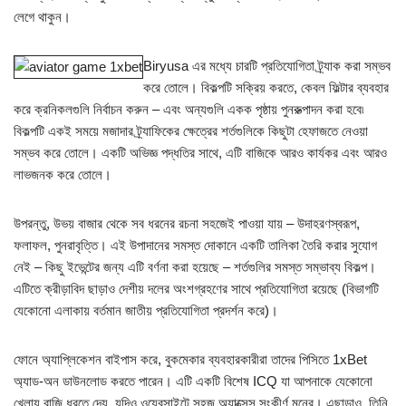
লেগে থাকুন।
Biryusa এর মধ্যে চারটি প্রতিযোগিতা ট্র্যাক করা সম্ভব
করে তোলে। বিকল্পটি সক্রিয় করতে, কেবল ফিল্টার ব্যবহার
করে ক্রনিকলগুলি নির্বাচন করুন – এবং অন্যগুলি একক পৃষ্ঠায় পুনরুত্পাদন করা হবে৷
বিকল্পটি একই সময়ে মজাদার ট্র্যাফিকের ক্ষেত্রের শর্তগুলিকে কিছুটা হেফাজতে নেওয়া
সম্ভব করে তোলে। একটি অভিজ্ঞ পদ্ধতির সাথে, এটি বাজিকে আরও কার্যকর এবং আরও
লাভজনক করে তোলে।
উপরন্তু, উভয় বাজার থেকে সব ধরনের রচনা সহজেই পাওয়া যায় – উদাহরণস্বরূপ,
ফলাফল, পুনরাবৃত্তি। এই উপাদানের সমস্ত দোকানে একটি তালিকা তৈরি করার সুযোগ
নেই – কিছু ইভেন্টের জন্য এটি বর্ণনা করা হয়েছে – শর্তগুলির সমস্ত সম্ভাব্য বিকল্প।
এটিতে ক্রীড়াবিদ ছাড়াও দেশীয় দলের অংশগ্রহণের সাথে প্রতিযোগিতা রয়েছে (বিভাগটি
যেকোনো এলাকায় বর্তমান জাতীয় প্রতিযোগিতা প্রদর্শন করে)।
ফোনে অ্যাপ্লিকেশন বাইপাস করে, বুকমেকার ব্যবহারকারীরা তাদের পিসিতে 1xBet
অ্যাড-অন ডাউনলোড করতে পারেন। এটি একটি বিশেষ ICQ যা আপনাকে যেকোনো
খেলায় বাজি ধরতে দেয়, যদিও ওয়েবসাইটে সহজ অ্যাক্সেস সংকীর্ণ মনের। এছাড়াও, তিনি