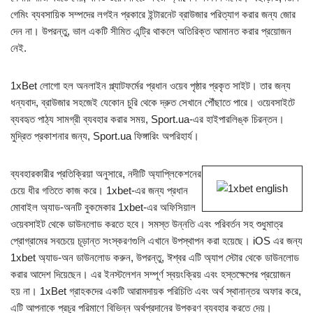
গেমিং ব্যবসায়িক সম্পদের লগইন প্রকারে ইন্টারনেট ব্রাউজার পরিত্যাগ করার জন্য জোর
দেন না। উপরন্তু, ভাল একটি সীমিত এন্ট্রি থাকলে অতিরিক্ত আমানত করার প্রয়োজন
নেই.
1xBet লোগো হল অনলাইন প্ল্যাটফর্মের প্রধান ওয়েব পৃষ্ঠার প্রকৃত সাইট। তার জন্য
ধন্যবাদ, ব্রাউজার সহজেই যেকোন চুরি থেকে দ্রুত সেখানে পৌঁছাতে পারে। ওয়েবসাইটে
ব্যবহৃত পাঠ্য সামগ্রী ব্যবহার করার সময়, Sport.ua-এর হাইপারলিঙ্ক চিরন্তন।
মুদ্রিত প্রকাশনার জন্য, Sport.ua ফিঙ্গারিং অপরিহার্য।
ব্যবহারকারীর প্রতিক্রিয়া অনুসারে, নদীটি অ্যাপ্লিকেশনের
চেয়ে ধীর গতিতে কাজ করে। 1xbet-এর জন্য প্রধান
মোবাইল অ্যাড-অনটি বুকমেকার 1xbet-এর অফিসিয়াল
ওয়েবসাইট থেকে ডাউনলোড করতে হবে। সমস্ত উন্নতি এবং পরিবর্তন সহ শুধুমাত্র
প্রোগ্রামের সবচেয়ে চূড়ান্ত সংস্করণগুলি এখানে উপস্থাপন করা হয়েছে। iOS এর জন্য
1xbet অ্যাড-অন ডাউনলোড করুন, উপরন্তু, ঈশ্বর এটি অ্যাপ স্টোর থেকে ডাউনলোড
করার আদেশ দিয়েছেন। এর ইনস্টলেশন সম্পূর্ণ স্বয়ংক্রিয় এবং হস্তক্ষেপের প্রয়োজন
হয় না। 1xBet গ্রাহকদের একটি আরামদায়ক পরিচিতি এবং অর্থ স্থানান্তর অফার করে,
এটি আপনাকে প্রচুর পরিমাণে বিভিন্ন অর্থপ্রদানের উপকরণ ব্যবহার করতে দেয়।