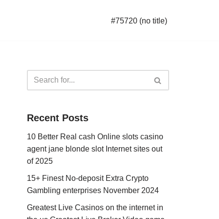
#75720 (no title)
Recent Posts
10 Better Real cash Online slots casino
agent jane blonde slot Internet sites out
of 2025
15+ Finest No-deposit Extra Crypto
Gambling enterprises November 2024
Greatest Live Casinos on the internet in