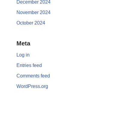
December 2024
November 2024
October 2024
Meta
Log in
Entries feed
Comments feed
WordPress.org