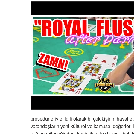
prosedürleriyle ilgili olarak birçok kişinin hayal 
vatandaşların yeni kültürel ve kamusal değerleri il
sağlayabileceğinden, kesinlikle ilçe başına belir