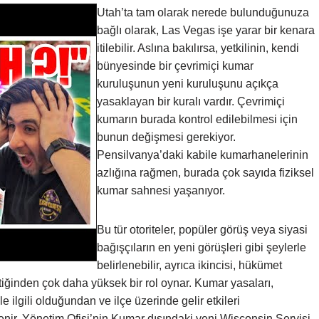
Utah’ta tam olarak nerede bulunduğunuza
bağlı olarak, Las Vegas işe yarar bir kenara
itilebilir. Aslına bakılırsa, yetkilinin, kendi
bünyesinde bir çevrimiçi kumar
kuruluşunun yeni kuruluşunu açıkça
yasaklayan bir kuralı vardır. Çevrimiçi
kumarın burada kontrol edilebilmesi için
bunun değişmesi gerekiyor.
Pensilvanya’daki kabile kumarhanelerinin
azlığına rağmen, burada çok sayıda fiziksel
kumar sahnesi yaşanıyor.
Bu tür otoriteler, popüler görüş veya siyasi
bağışçıların en yeni görüşleri gibi şeylerle
belirlenebilir, ayrıca ikincisi, hükümet
ettiğinden çok daha yüksek bir rol oynar. Kumar yasaları,
e ilgili olduğundan ve ilçe üzerinde gelir etkileri
lenir. Yönetim Ofisi’nin Kumar dışındaki yeni Wisconsin Servisi,