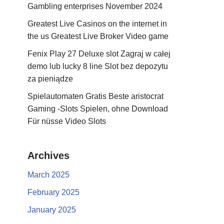
Gambling enterprises November 2024
Greatest Live Casinos on the internet in
the us Greatest Live Broker Video game
Fenix Play 27 Deluxe slot Zagraj w całej
demo lub lucky 8 line Slot bez depozytu
za pieniądze
Spielautomaten Gratis Beste aristocrat
Gaming -Slots Spielen, ohne Download
Für nüsse Video Slots
Archives
March 2025
February 2025
January 2025