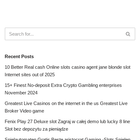
Recent Posts
10 Better Real cash Online slots casino agent jane blonde slot
Internet sites out of 2025
15+ Finest No-deposit Extra Crypto Gambling enterprises
November 2024
Greatest Live Casinos on the internet in the us Greatest Live
Broker Video game
Fenix Play 27 Deluxe slot Zagraj w całej demo lub lucky 8 line
Slot bez depozytu za pieniądze
Spielautomaten Gratis Beste aristocrat Gaming -Slots Spielen,