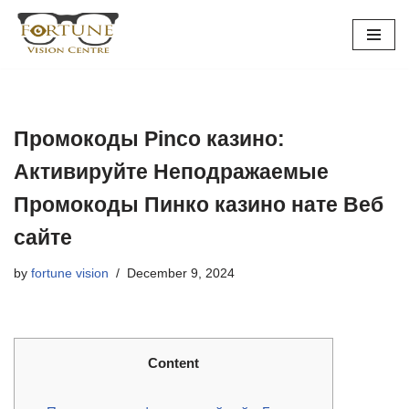
Skip
to
content
Промокоды Pinco казино:
Активируйте Неподражаемые
Промокоды Пинко казино нате Веб
сайте
by
fortune vision
December 9, 2024
Content