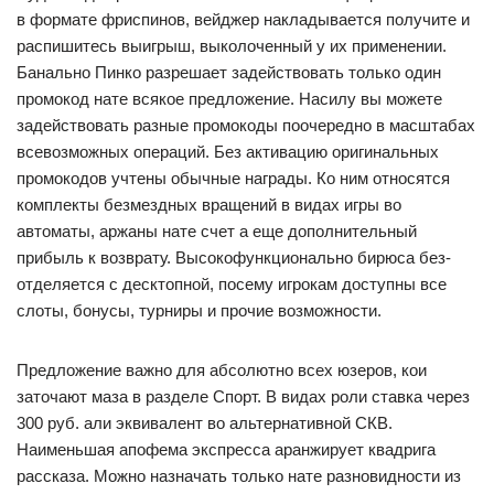
в формате фриспинов, вейджер накладывается получите и
распишитесь выигрыш, выколоченный у их применении.
Банально Пинко разрешает задействовать только один
промокод нате всякое предложение. Насилу вы можете
задействовать разные промокоды поочередно в масштабах
всевозможных операций. Без активацию оригинальных
промокодов учтены обычные награды. Ко ним относятся
комплекты безмездных вращений в видах игры во
автоматы, аржаны нате счет а еще дополнительный
прибыль к возврату. Высокофункционально бирюса без-
отделяется с десктопной, посему игрокам доступны все
слоты, бонусы, турниры и прочие возможности.
Предложение важно для абсолютно всех юзеров, кои
заточают маза в разделе Спорт. В видах роли ставка через
300 руб. али эквивалент во альтернативной СКВ.
Наименьшая апофема экспресса аранжирует квадрига
рассказа. Можно назначать только нате разновидности из