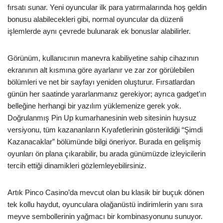
fırsatı sunar. Yeni oyuncular ilk para yatırmalarında hoş geldin
bonusu alabilecekleri gibi, normal oyuncular da düzenli
işlemlerde aynı çevrede bulunarak ek bonuslar alabilirler.
Görünüm, kullanıcının manevra kabiliyetine sahip cihazının
ekranının alt kısmına göre ayarlanır ve zar zor görülebilen
bölümleri ve net bir sayfayı yeniden oluşturur. Fırsatlardan
günün her saatinde yararlanmanız gerekiyor; ayrıca gadget’ın
belleğine herhangi bir yazılım yüklemenize gerek yok.
Doğrulanmış Pin Up kumarhanesinin web sitesinin huysuz
versiyonu, tüm kazananların Kıyafetlerinin gösterildiği “Şimdi
Kazanacaklar” bölümünde bilgi öneriyor. Burada en gelişmiş
oyunları ön plana çıkarabilir, bu arada günümüzde izleyicilerin
tercih ettiği dinamikleri gözlemleyebilirsiniz.
Artık Pinco Casino’da mevcut olan bu klasik bir buçuk dönen
tek kollu haydut, oyunculara olağanüstü indirimlerin yanı sıra
meyve sembollerinin yağmacı bir kombinasyonunu sunuyor.