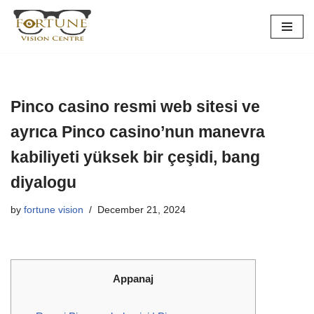
Skip
to
content
Pinco casino resmi web sitesi ve
ayrıca Pinco casino’nun manevra
kabiliyeti yüksek bir çeşidi, bang
diyalogu
by
fortune vision
December 21, 2024
Appanaj