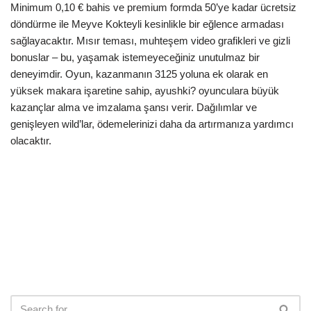
Minimum 0,10 € bahis ve premium formda 50’ye kadar ücretsiz
döndürme ile Meyve Kokteyli kesinlikle bir eğlence armadası
sağlayacaktır. Mısır teması, muhteşem video grafikleri ve gizli
bonuslar – bu, yaşamak istemeyeceğiniz unutulmaz bir
deneyimdir. Oyun, kazanmanın 3125 yoluna ek olarak en
yüksek makara işaretine sahip, ayushki? oyunculara büyük
kazançlar alma ve imzalama şansı verir. Dağılımlar ve
genişleyen wild’lar, ödemelerinizi daha da artırmanıza yardımcı
olacaktır.