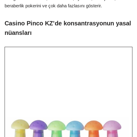
beraberlik pokerini ve çok daha fazlasını gösterir.
Casino Pinco KZ’de konsantrasyonun yasal
nüansları