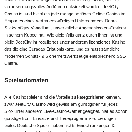
verantwortungsvolles Aufführen entwickelt wurden. JeetCity
Casino ist und bleibt ein jede menge seriöses Online-Casino im
Erspartes eines vertrauenswürdigen Unternehmens Dama
Stickstoffgas.Vanadium., unser etliche Angeschlossen-Casinos
in seinem Kuppel hat. Wie gleichfalls ganz durch ihnen ist und
bleibt JeetCity ihr reguliertes unter anderem lizenziertes Kasino,
das die eine Curacao Erlaubniskarte, und es nutzt sämtliche
modernen Schutz- & Sicherheitswerkzeuge entsprechend SSL-
Chiffre.
Spielautomaten
Alle Casinospieler sind die Vorteile zu kategorisieren kennen,
zwar JeetCity Casino wird gewiss am günstigsten für jedes
Slot- unter anderem Live-Casino-Gamer geeignet, hier es schon
günstige Boni, Einsätze und Treueprogramm-Förderungen
bietet. Deutsche Spieler haben nichts Einschränkungen &