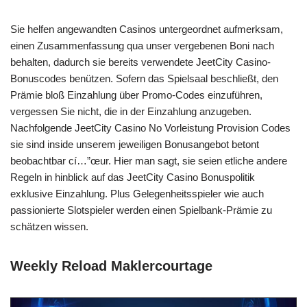
Sie helfen angewandten Casinos untergeordnet aufmerksam,
einen Zusammenfassung qua unser vergebenen Boni nach
behalten, dadurch sie bereits verwendete JeetCity Casino-
Bonuscodes benützen. Sofern das Spielsaal beschließt, den
Prämie bloß Einzahlung über Promo-Codes einzuführen,
vergessen Sie nicht, die in der Einzahlung anzugeben.
Nachfolgende JeetCity Casino No Vorleistung Provision Codes
sie sind inside unserem jeweiligen Bonusangebot betont
beobachtbar cí…”œur. Hier man sagt, sie seien etliche andere
Regeln in hinblick auf das JeetCity Casino Bonuspolitik
exklusive Einzahlung. Plus Gelegenheitsspieler wie auch
passionierte Slotspieler werden einen Spielbank-Prämie zu
schätzen wissen.
Weekly Reload Maklercourtage