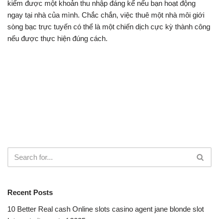
kiếm được một khoản thu nhập đáng kể nếu bạn hoạt động
ngay tại nhà của mình. Chắc chắn, việc thuê một nhà môi giới
sòng bạc trực tuyến có thể là một chiến dịch cực kỳ thành công
nếu được thực hiện đúng cách.
Recent Posts
10 Better Real cash Online slots casino agent jane blonde slot