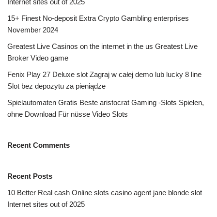
Internet sites out of 2025
15+ Finest No-deposit Extra Crypto Gambling enterprises
November 2024
Greatest Live Casinos on the internet in the us Greatest Live
Broker Video game
Fenix Play 27 Deluxe slot Zagraj w całej demo lub lucky 8 line
Slot bez depozytu za pieniądze
Spielautomaten Gratis Beste aristocrat Gaming -Slots Spielen,
ohne Download Für nüsse Video Slots
Recent Comments
Recent Posts
10 Better Real cash Online slots casino agent jane blonde slot
Internet sites out of 2025