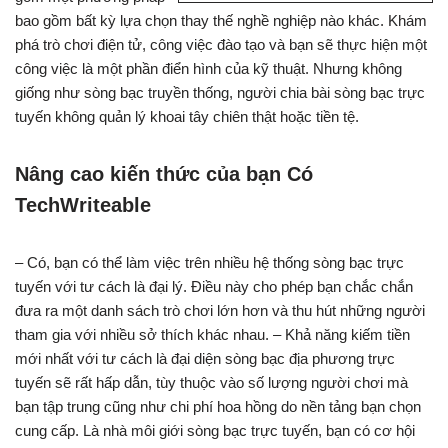
bao gồm bất kỳ lựa chọn thay thế nghề nghiệp nào khác. Khám
phá trò chơi điện tử, công việc đào tạo và bạn sẽ thực hiện một
công việc là một phần điển hình của kỹ thuật. Nhưng không
giống như sòng bạc truyền thống, người chia bài sòng bạc trực
tuyến không quản lý khoai tây chiên thật hoặc tiền tệ.
Nâng cao kiến ​​thức của bạn Có
TechWriteable
– Có, bạn có thể làm việc trên nhiều hệ thống sòng bạc trực
tuyến với tư cách là đại lý. Điều này cho phép bạn chắc chắn
đưa ra một danh sách trò chơi lớn hơn và thu hút những người
tham gia với nhiều sở thích khác nhau. – Khả năng kiếm tiền
mới nhất với tư cách là đại diện sòng bạc địa phương trực
tuyến sẽ rất hấp dẫn, tùy thuộc vào số lượng người chơi mà
bạn tập trung cũng như chi phí hoa hồng do nền tảng bạn chọn
cung cấp. Là nhà môi giới sòng bạc trực tuyến, bạn có cơ hội