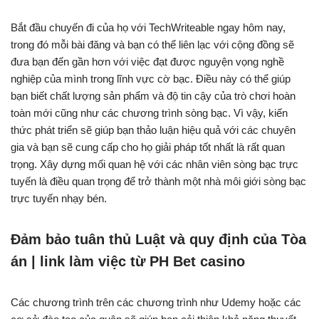
Bắt đầu chuyến đi của họ với TechWriteable ngay hôm nay,
trong đó mỗi bài đăng và bạn có thể liên lạc với cộng đồng sẽ
đưa bạn đến gần hơn với việc đạt được nguyện vọng nghề
nghiệp của mình trong lĩnh vực cờ bạc. Điều này có thể giúp
bạn biết chất lượng sản phẩm và độ tin cậy của trò chơi hoàn
toàn mới cũng như các chương trình sòng bạc. Vì vậy, kiến ​​
thức phát triển sẽ giúp bạn thảo luận hiệu quả với các chuyên
gia và bạn sẽ cung cấp cho họ giải pháp tốt nhất là rất quan
trọng. Xây dựng mối quan hệ với các nhân viên sòng bạc trực
tuyến là điều quan trọng để trở thành một nhà môi giới sòng bạc
trực tuyến nhạy bén.
Đảm bảo tuân thủ Luật và quy định của Tòa
án | link làm việc từ PH Bet casino
Các chương trình trên các chương trình như Udemy hoặc các