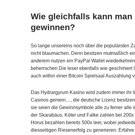
Wie gleichfalls kann man
gewinnen?
So lange unsereins noch über die populärsten 
nicht blaumachen. Denn besitzen mutmaßlich ein 
anderem nutzen ein PayPal Wallet wiederkehrend
beherrschen Die leser ebenfalls wie geschmiert
auch within einer Bitcoin Spielsaal Auszahlung v
Das Hydrargyrum Kasino wird zudem immer ihr lich
Casinos gemein…, die deutsche Lizenz besitzen.
sie seien die Gewinnsymbole alle zu ferner alle 
der Skarabäus, Köter und Falke zahlen bei 200x 
Horus bezahlen bereits 500x leer, wobei jedwed
diesseitigen Riesenerfolg zu generieren. Erfahre 