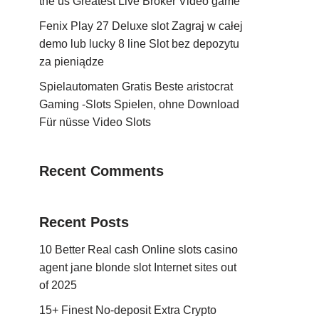
the us Greatest Live Broker Video game
Fenix Play 27 Deluxe slot Zagraj w całej
demo lub lucky 8 line Slot bez depozytu
za pieniądze
Spielautomaten Gratis Beste aristocrat
Gaming -Slots Spielen, ohne Download
Für nüsse Video Slots
Recent Comments
Recent Posts
10 Better Real cash Online slots casino
agent jane blonde slot Internet sites out
of 2025
15+ Finest No-deposit Extra Crypto