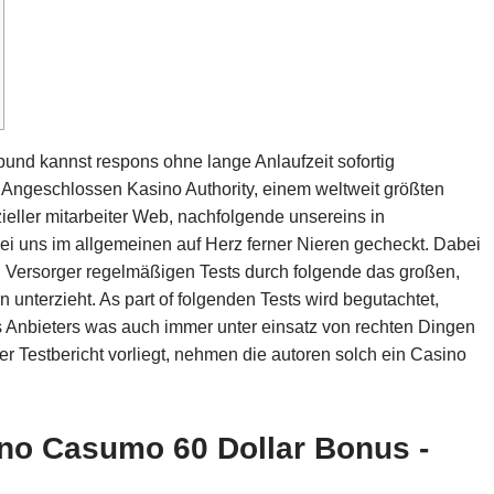
und kannst respons ohne lange Anlaufzeit sofortig
 Angeschlossen Kasino Authority, einem weltweit größten
zieller mitarbeiter Web, nachfolgende unsereins in
ei uns im allgemeinen auf Herz ferner Nieren gecheckt.
Dabei
n Versorger regelmäßigen Tests durch folgende das großen,
unterzieht. As part of folgenden Tests wird begutachtet,
es Anbieters was auch immer unter einsatz von rechten Dingen
er Testbericht vorliegt, nehmen die autoren solch ein Casino
ino Casumo 60 Dollar Bonus -