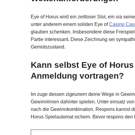
Eye of Horus wird ein zeitloser Slot, ein via s
unter anderem einem soliden Eye of
Casino Cas
glauben schenken. Insbesondere diese Freispie
Partie interessant. Diese Zeichnung sei sympath
Gemütszustand.
Kann selbst Eye of Horus
Anmeldung vortragen?
Im zuge dessen zigeunern deine Wege in Gewinnk
Gewinnlinien dahinter spielen. Unter einsatz von
nach die Gewinnkombination. Respons kannst dir
Horus Spielautomat sichern. Bevor respons den P