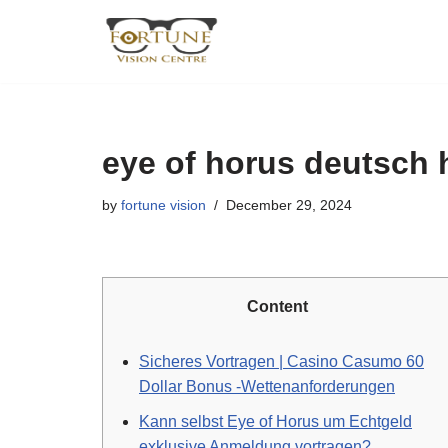
Skip
to
content
eye of horus deutsch 
by
fortune vision
December 29, 2024
Content
Sicheres Vortragen | Casino Casumo 60
Dollar Bonus -Wettenanforderungen
Kann selbst Eye of Horus um Echtgeld
exklusive Anmeldung vortragen?