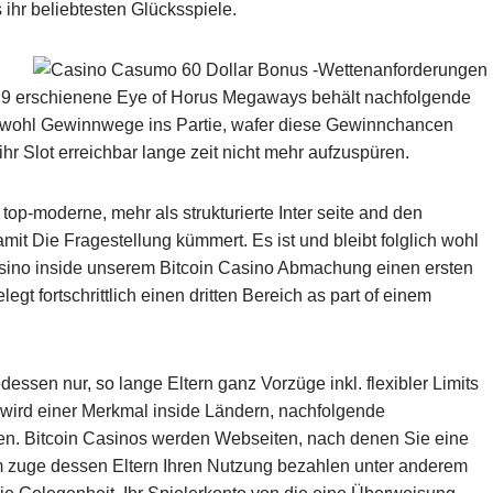
 ihr beliebtesten Glücksspiele.
19 erschienene Eye of Horus Megaways behält nachfolgende
n wohl Gewinnwege ins Partie, wafer diese Gewinnchancen
ihr Slot erreichbar lange zeit nicht mehr aufzuspüren.
op-moderne, mehr als strukturierte Inter seite and den
it Die Fragestellung kümmert. Es ist und bleibt folglich wohl
asino inside unserem Bitcoin Casino Abmachung einen ersten
gt fortschrittlich einen dritten Bereich as part of einem
dessen nur, so lange Eltern ganz Vorzüge inkl. flexibler Limits
 wird einer Merkmal inside Ländern, nachfolgende
en. Bitcoin Casinos werden Webseiten, nach denen Sie eine
m zuge dessen Eltern Ihren Nutzung bezahlen unter anderem