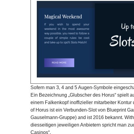
Sofern man 3, 4 and 5 Augen-Symbole eingeschalte
Ein Bezeichnung „Glubscher des Horus“ spielt au
einem Falkenkopf inoffizieller mitarbeiter Kontur
of Horus ist ein Verbunden-Slot von Blueprint G
Gauselmann-Gruppe) and ist 2016 bekannt. Within 
diesseitigen jeweiligen Anbietern spricht man z
Casinos“.