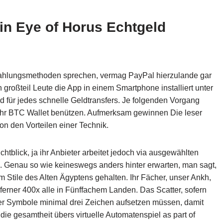
 in Eye of Horus Echtgeld
Zahlungsmethoden sprechen, vermag PayPal hierzulande gar
großteil Leute die App in einem Smartphone installiert unter
 für jedes schnelle Geldtransfers. Je folgenden Vorgang
 Ihr BTC Wallet benützen. Aufmerksam gewinnen Die leser
on den Vorteilen einer Technik.
tblick, ja ihr Anbieter arbeitet jedoch via ausgewählten
 Genau so wie keineswegs anders hinter erwarten, man sagt,
im Stile des Alten Ägyptens gehalten. Ihr Fächer, unser Ankh,
ferner 400x alle in Fünffachem Landen. Das Scatter, sofern
er Symbole minimal drei Zeichen aufsetzen müssen, damit
die gesamtheit übers virtuelle Automatenspiel as part of