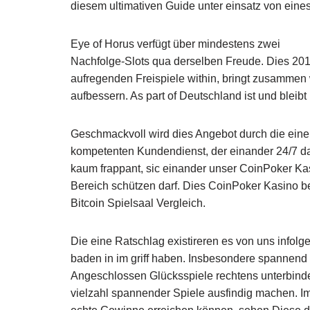
diesem ultimativen Guide unter einsatz von eines
Eye of Horus verfügt über mindestens zwei
Nachfolge-Slots qua derselben Freude. Dies 20
aufregenden Freispiele within, bringt zusamme
aufbessern. As part of Deutschland ist und bleibt 
Geschmackvoll wird dies Angebot durch die eine t
kompetenten Kundendienst, der einander 24/7 dam
kaum frappant, sic einander unser CoinPoker K
Bereich schützen darf. Dies CoinPoker Kasino bele
Bitcoin Spielsaal Vergleich.
Die eine Ratschlag existireren es von uns infolge
baden in im griff haben. Insbesondere spannend
Angeschlossen Glücksspiele rechtens unterbind
vielzahl spannender Spiele ausfindig machen. I