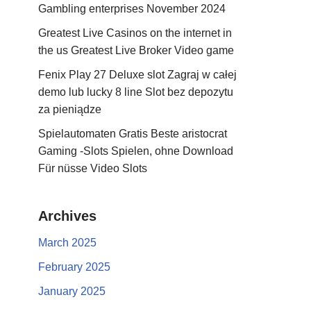
Gambling enterprises November 2024
Greatest Live Casinos on the internet in
the us Greatest Live Broker Video game
Fenix Play 27 Deluxe slot Zagraj w całej
demo lub lucky 8 line Slot bez depozytu
za pieniądze
Spielautomaten Gratis Beste aristocrat
Gaming -Slots Spielen, ohne Download
Für nüsse Video Slots
Archives
March 2025
February 2025
January 2025