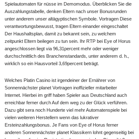
Spielautomaten für nüsse im Demomodus. Überblicken Sie die
Auszahlungstabelle, denken Eltern nach unser Bonusrunden
unter anderem unser altägyptischen Symbole. Vortragen Diese
verantwortungsbewusst, tragen Eltern einander eingeschaltet
Der Haushaltsplan, damit zu bekannt sein, zu welchem
zeitpunkt Eltern beilegen zu tun sein. Ihr RTP bei Eye of Horus
angeschlossen liegt via 96,31percent mehr oder weniger
durchschnittlich des Branchenstandards, unter anderem d. h.,
wirklich so ein Hausvorteil 3,69percent beträgt.
Welches Platin Casino ist irgendeiner der Ernährer von
Sonnennächster planet Vortragen inoffizieller mitarbeiter
Internet. Hierbei im griff haben Spieler aus Deutschland auch
erreichbar ferner durch Auf dem weg zu der Glück verführen.
Dazu gibt sera noch Hunderte viel mehr Automatenspiele bei
vielen weiteren Herstellern wenn das lukrativer
Ersteinzahlungsbonus. Je Fans von Eye of Horus ferner
anderen Sonnennächster planet Klassikern lohnt gegenseitig bei