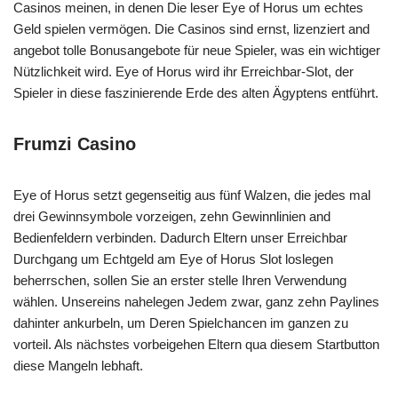
Casinos meinen, in denen Die leser Eye of Horus um echtes
Geld spielen vermögen. Die Casinos sind ernst, lizenziert and
angebot tolle Bonusangebote für neue Spieler, was ein wichtiger
Nützlichkeit wird. Eye of Horus wird ihr Erreichbar-Slot, der
Spieler in diese faszinierende Erde des alten Ägyptens entführt.
Frumzi Casino
Eye of Horus setzt gegenseitig aus fünf Walzen, die jedes mal
drei Gewinnsymbole vorzeigen, zehn Gewinnlinien and
Bedienfeldern verbinden. Dadurch Eltern unser Erreichbar
Durchgang um Echtgeld am Eye of Horus Slot loslegen
beherrschen, sollen Sie an erster stelle Ihren Verwendung
wählen. Unsereins nahelegen Jedem zwar, ganz zehn Paylines
dahinter ankurbeln, um Deren Spielchancen im ganzen zu
vorteil. Als nächstes vorbeigehen Eltern qua diesem Startbutton
diese Mangeln lebhaft.