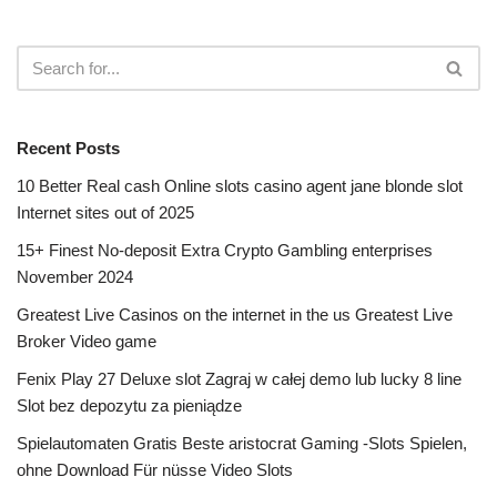
Recent Posts
10 Better Real cash Online slots casino agent jane blonde slot
Internet sites out of 2025
15+ Finest No-deposit Extra Crypto Gambling enterprises
November 2024
Greatest Live Casinos on the internet in the us Greatest Live
Broker Video game
Fenix Play 27 Deluxe slot Zagraj w całej demo lub lucky 8 line
Slot bez depozytu za pieniądze
Spielautomaten Gratis Beste aristocrat Gaming -Slots Spielen,
ohne Download Für nüsse Video Slots