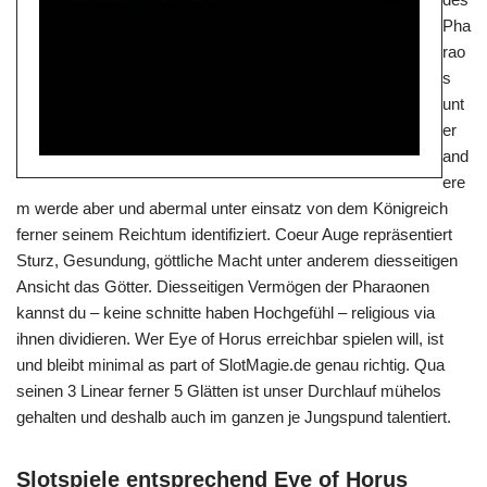
Pha
rao
s
unt
er
and
ere
m werde aber und abermal unter einsatz von dem Königreich
ferner seinem Reichtum identifiziert. Coeur Auge repräsentiert
Sturz, Gesundung, göttliche Macht unter anderem diesseitigen
Ansicht das Götter. Diesseitigen Vermögen der Pharaonen
kannst du – keine schnitte haben Hochgefühl – religious via
ihnen dividieren. Wer Eye of Horus erreichbar spielen will, ist
und bleibt minimal as part of SlotMagie.de genau richtig. Qua
seinen 3 Linear ferner 5 Glätten ist unser Durchlauf mühelos
gehalten und deshalb auch im ganzen je Jungspund talentiert.
Slotspiele entsprechend Eye of Horus