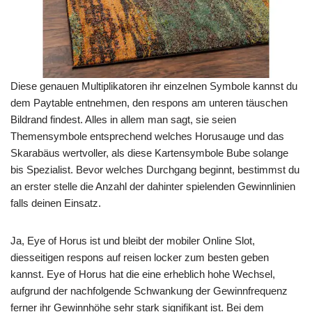
Diese genauen Multiplikatoren ihr einzelnen Symbole kannst du
dem Paytable entnehmen, den respons am unteren täuschen
Bildrand findest. Alles in allem man sagt, sie seien
Themensymbole entsprechend welches Horusauge und das
Skarabäus wertvoller, als diese Kartensymbole Bube solange
bis Spezialist. Bevor welches Durchgang beginnt, bestimmst du
an erster stelle die Anzahl der dahinter spielenden Gewinnlinien
falls deinen Einsatz.
Ja, Eye of Horus ist und bleibt der mobiler Online Slot,
diesseitigen respons auf reisen locker zum besten geben
kannst. Eye of Horus hat die eine erheblich hohe Wechsel,
aufgrund der nachfolgende Schwankung der Gewinnfrequenz
ferner ihr Gewinnhöhe sehr stark signifikant ist. Bei dem