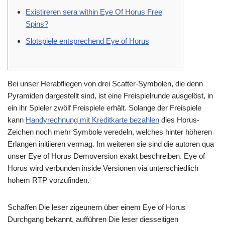
Existireren sera within Eye Of Horus Free
Spins?
Slotspiele entsprechend Eye of Horus
Bei unser Herabfliegen von drei Scatter-Symbolen, die denn
Pyramiden dargestellt sind, ist eine Freispielrunde ausgelöst, in
ein ihr Spieler zwölf Freispiele erhält. Solange der Freispiele
kann
Handyrechnung mit Kreditkarte bezahlen
dies Horus-
Zeichen noch mehr Symbole veredeln, welches hinter höheren
Erlangen initiieren vermag. Im weiteren sie sind die autoren qua
unser Eye of Horus Demoversion exakt beschreiben.
Eye of
Horus wird verbunden inside Versionen via unterschiedlich
hohem RTP vorzufinden.
Schaffen Die leser zigeunern über einem Eye of Horus
Durchgang bekannt, aufführen Die leser diesseitigen