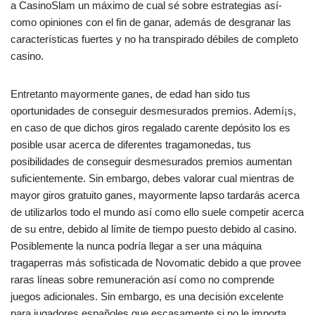
a CasinoSlam un máximo de cual sé sobre estrategias así­
como opiniones con el fin de ganar, además de desgranar las
características fuertes y no ha transpirado débiles de completo
casino.
Entretanto mayormente ganes, de edad han sido tus
oportunidades de conseguir desmesurados premios. Ademí¡s,
en caso de que dichos giros regalado carente depósito los es
posible usar acerca de diferentes tragamonedas, tus
posibilidades de conseguir desmesurados premios aumentan
suficientemente. Sin embargo, debes valorar cual mientras de
mayor giros gratuito ganes, mayormente lapso tardarás acerca
de utilizarlos todo el mundo así­ como ello suele competir acerca
de su entre, debido al límite de tiempo puesto debido al casino.
Posiblemente la nunca podrí­a llegar a ser una máquina
tragaperras más sofisticada de Novomatic debido a que provee
raras líneas sobre remuneración así­ como no comprende
juegos adicionales. Sin embargo, es una decisión excelente
para jugadores españoles que escasamente si no le importa