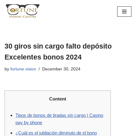
Skip
to
content
30 giros sin cargo falto depósito
Excelentes bonos 2024
by
fortune vision
December 30, 2024
Content
Tipos de bonos de tiradas sin cargo | Casino
pay by phone
¿Cuál es el jubilación diminuto de el bono