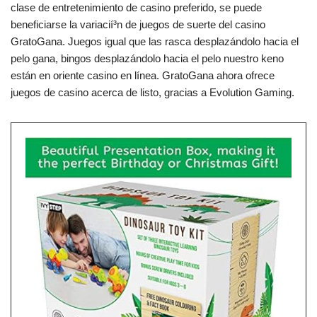
clase de entretenimiento de casino preferido, se puede
beneficiarse la variacií³n de juegos de suerte del casino
GratoGana. Juegos igual que las rasca desplazándolo hacia el
pelo gana, bingos desplazándolo hacia el pelo nuestro keno
están en oriente casino en línea. GratoGana ahora ofrece
juegos de casino acerca de listo, gracias a Evolution Gaming.