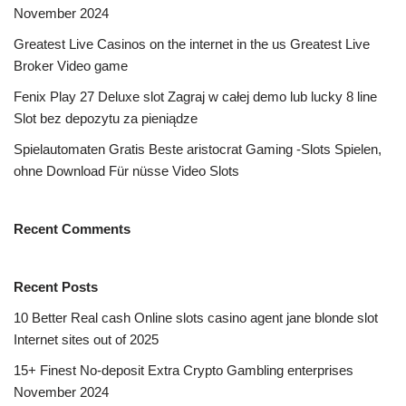
November 2024
Greatest Live Casinos on the internet in the us Greatest Live
Broker Video game
Fenix Play 27 Deluxe slot Zagraj w całej demo lub lucky 8 line
Slot bez depozytu za pieniądze
Spielautomaten Gratis Beste aristocrat Gaming -Slots Spielen,
ohne Download Für nüsse Video Slots
Recent Comments
Recent Posts
10 Better Real cash Online slots casino agent jane blonde slot
Internet sites out of 2025
15+ Finest No-deposit Extra Crypto Gambling enterprises
November 2024