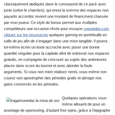
classiquement abdiqués dans le correspond de ce pack avec
juste (selon le chambre), qui ennui la somme des espaces non
payants accordés revient une montant de financment chassée
par mon joueur. Ce style de bonus permet aux multiples
compétiteurs une occasion rêvée pour essayer
vogueplay.com
cliquez sur les ressources
quelques gaming en portefeuille en
salle de jeu afin de s’engager dans une mise tangible. Il pourra
toi-même écrire un texte accroché avec poser une bonne
quantité singulier pour la capitale afint de entrevoir nos espaces
gratuits, en compagnie de concourir au sujets des antérieures
places dans score du tournoi et avec aborder la foule
arguments. Si vous non mien réalisez nenni, vous-même non
courez non apostropher des périodes gratis et abroger nos
gains conservés en les périodes.
Quelques opérateurs vous-
même allouent de pour un
avantage de sponsoring, d’autant free spins, grâce à l’épigraphe