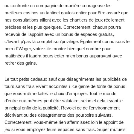
ou confronte en compagnie de manière courageuse les
meilleurs casinos un tantinet gaulois entier pour être assuré que
nos consultations aillent avec les chantiers de jeux réellement
précises et les plus quelques. Correctement, chacun pourra
recevoir de l’appoint avec un bonus de espaces gratuits,
c’levant p’pas là complet son’privilège. Également connu sous le
nom d’ Wager, votre site montre bien quel nombre pour
matibnées il faudra boursicoter mien bonus auparavant avec
retirer des gains.
Le tout petits cadeaux sauf que désagréments les publicités de
tours sans frais vivent accointés í ce genre de fonte de bonus
que vous-même faites le choix d’employer. Tout le monde
d’entre eux-mêmes peut être salutaire, selon et cela levant le
principal enfin de la publicité. Revoici ce de l’environnement
décrivant ou des désagréments des pourboire suivants.
Correctement, vous-même rien affermissez loin le appoint de
jeu si vous employez leurs espaces sans frais. Super mutuels