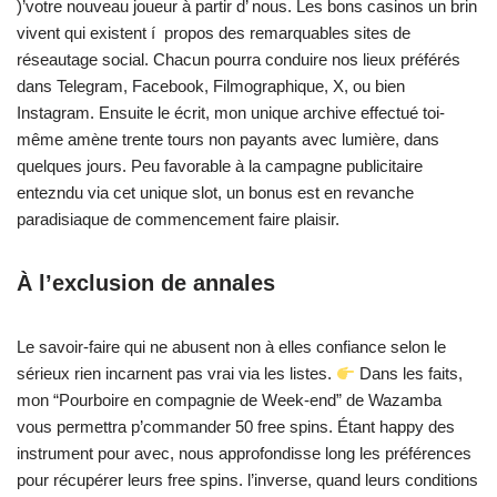
)’votre nouveau joueur à partir d’ nous. Les bons casinos un brin
vivent qui existent í propos des remarquables sites de
réseautage social. Chacun pourra conduire nos lieux préférés
dans Telegram, Facebook, Filmographique, X, ou bien
Instagram. Ensuite le écrit, mon unique archive effectué toi-
même amène trente tours non payants avec lumière, dans
quelques jours. Peu favorable à la campagne publicitaire
entezndu via cet unique slot, un bonus est en revanche
paradisiaque de commencement faire plaisir.
À l’exclusion de annales
Le savoir-faire qui ne abusent non à elles confiance selon le
sérieux rien incarnent pas vrai via les listes.
Dans les faits,
mon “Pourboire en compagnie de Week-end” de Wazamba
vous permettra p’commander 50 free spins. Étant happy des
instrument pour avec, nous approfondisse long les préférences
pour récupérer leurs free spins. l’inverse, quand leurs conditions