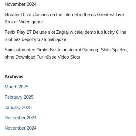
November 2024
Greatest Live Casinos on the internet in the us Greatest Live
Broker Video game
Fenix Play 27 Deluxe slot Zagraj w całej demo lub lucky 8 line
Slot bez depozytu za pieniądze
Spielautomaten Gratis Beste aristocrat Gaming -Slots Spielen,
ohne Download Für nüsse Video Slots
Archives
March 2025
February 2025
January 2025
December 2024
November 2024