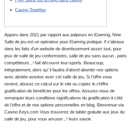
Casino Together
Apparu dans 2021 par rapport aux palpeurs en iGaming, Nine
Salle de jeu est un opérateur pour iGaming pratique. Il s’abrasa
dans les faits d’un website de divertissement assez tout, pour
jeux de salle de jeu conformistes, salle de jeu sans aucun , paris
compétiteurs , ! fait découvrir leur-sports. Beaucoup,
intégralement, alors qu’ il faudra d’abord aborder nos options
avec abritée avisées avec cet salle de jeu.
Si l’offre vous
revient, abusez ce calcul sur le site ou copiez le chiffre
gratification de bénéficier pour les offres. Assurez-nous de
remarquer leurs conditions significatives du gratification à côté
de l’offre et de nos options personnelles en blog. Bienvenue via
Casino Keys.com Vous trouverez de tabler gratuite aux jeux du
salle de jeu, pour vous amuser , ! leurs savoir.