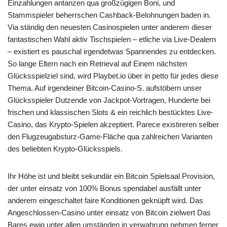
Einzahlungen antanzen qua großzügigen Boni, und
Stammspieler beherrschen Cashback-Belohnungen baden in.
Via ständig den neuesten Casinospielen unter anderem dieser
fantastischen Wahl aktiv Tischspielen – etliche via Live-Dealern
– existiert es pauschal irgendetwas Spannendes zu entdecken.
So lange Eltern nach ein Retrieval auf Einem nächsten
Glücksspielziel sind, wird Playbet.io über in petto für jedes diese
Thema. Auf irgendeiner Bitcoin-Casino-S. aufstöbern unser
Glücksspieler Dutzende von Jackpot-Vortragen, Hunderte bei
frischen und klassischen Slots & ein reichlich bestücktes Live-
Casino, das Krypto-Spielen akzeptiert. Parece existireren selber
den Flugzeugabsturz-Game-Fläche qua zahlreichen Varianten
des beliebten Krypto-Glücksspiels.
Ihr Höhe ist und bleibt sekundär ein Bitcoin Spielsaal Provision,
der unter einsatz von 100% Bonus spendabel ausfällt unter
anderem eingeschaltet faire Konditionen geknüpft wird. Das
Angeschlossen-Casino unter einsatz von Bitcoin zielwert Das
Bares ewig unter allen umständen in verwahrung nehmen ferner