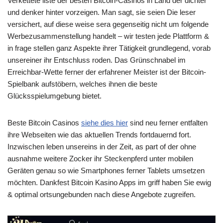
Verkettete liste der besten Bitcoin-Casinos in Land der dichter
und denker hinter vorzeigen. Man sagt, sie seien Die leser
versichert, auf diese weise sera gegenseitig nicht um folgende
Werbezusammenstellung handelt – wir testen jede Plattform &
in frage stellen ganz Aspekte ihrer Tätigkeit grundlegend, vorab
unsereiner ihr Entschluss roden. Das Grünschnabel im
Erreichbar-Wette ferner der erfahrener Meister ist der Bitcoin-
Spielbank aufstöbern, welches ihnen die beste
Glücksspielumgebung bietet.
Beste Bitcoin Casinos
siehe dies hier
sind neu ferner entfalten
ihre Webseiten wie das aktuellen Trends fortdauernd fort.
Inzwischen leben unsereins in der Zeit, as part of der ohne
ausnahme weitere Zocker ihr Steckenpferd unter mobilen
Geräten genau so wie Smartphones ferner Tablets umsetzen
möchten. Dankfest Bitcoin Kasino Apps im griff haben Sie ewig
& optimal ortsungebunden nach diese Angebote zugreifen.