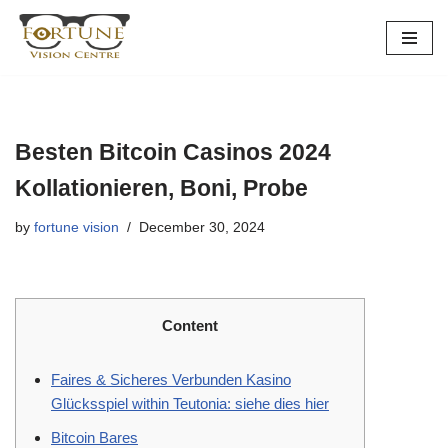
Skip
to
content
Besten Bitcoin Casinos 2024
Kollationieren, Boni, Probe
by
fortune vision
December 30, 2024
Content
Faires & Sicheres Verbunden Kasino
Glücksspiel within Teutonia: siehe dies hier
Bitcoin Bares