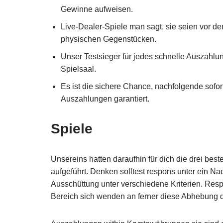
Gewinne aufweisen.
Live-Dealer-Spiele man sagt, sie seien vor d
physischen Gegenstücken.
Unser Testsieger für jedes schnelle Auszahlun
Spielsaal.
Es ist die sichere Chance, nachfolgende sofo
Auszahlungen garantiert.
Spiele
Unsereins hatten daraufhin für dich die drei b
aufgeführt. Denken solltest respons unter ein N
Ausschüttung unter verschiedene Kriterien. Res
Bereich sich wenden an ferner diese Abhebung 