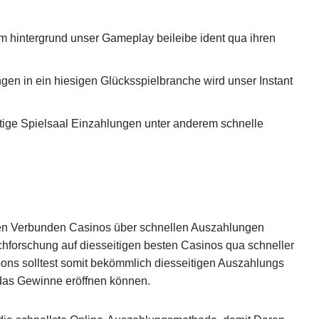
em hintergrund unser Gameplay beileibe ident qua ihren
gen in ein hiesigen Glücksspielbranche wird unser Instant
rtige Spielsaal Einzahlungen unter anderem schnelle
esten Verbunden Casinos über schnellen Auszahlungen
achforschung auf diesseitigen besten Casinos qua schneller
pons solltest somit bekömmlich diesseitigen Auszahlungs
das Gewinne eröffnen können.