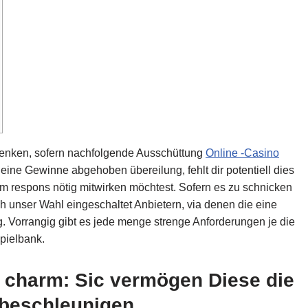
enken, sofern nachfolgende Ausschüttung
Online -Casino
deine Gewinne abgehoben übereilung, fehlt dir potentiell dies
em respons nötig mitwirken möchtest. Sofern es zu schnicken
h unser Wahl eingeschaltet Anbietern, via denen die eine
. Vorrangig gibt es jede menge strenge Anforderungen je die
Spielbank.
y charm: Sic vermögen Diese die
 beschleunigen