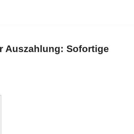
r Auszahlung: Sofortige