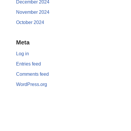
December 2024
November 2024
October 2024
Meta
Log in
Entries feed
Comments feed
WordPress.org