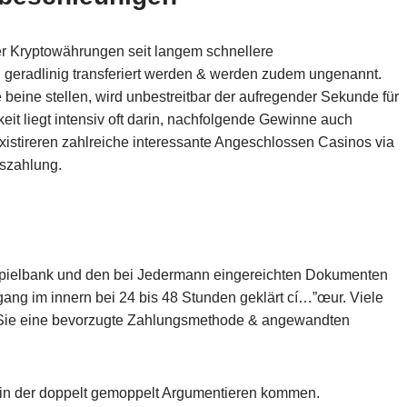
ber Kryptowährungen seit langem schnellere
eradlinig transferiert werden & werden zudem ungenannt.
 beine stellen, wird unbestreitbar der aufregender Sekunde für
it liegt intensiv oft darin, nachfolgende Gewinne auch
existireren zahlreiche interessante Angeschlossen Casinos via
uszahlung.
 Spielbank und den bei Jedermann eingereichten Dokumenten
ang im innern bei 24 bis 48 Stunden geklärt cí…”œur. Viele
 Sie eine bevorzugte Zahlungsmethode & angewandten
t in der doppelt gemoppelt Argumentieren kommen.