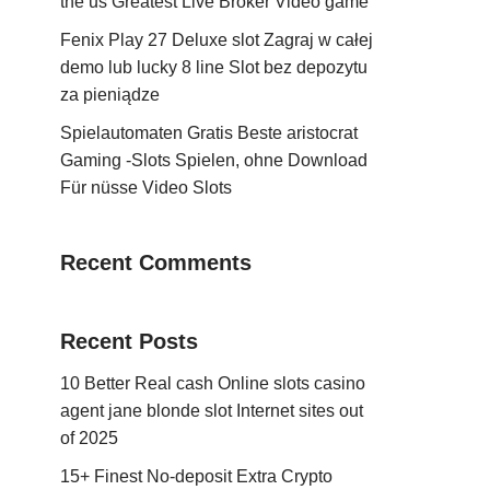
the us Greatest Live Broker Video game
Fenix Play 27 Deluxe slot Zagraj w całej
demo lub lucky 8 line Slot bez depozytu
za pieniądze
Spielautomaten Gratis Beste aristocrat
Gaming -Slots Spielen, ohne Download
Für nüsse Video Slots
Recent Comments
Recent Posts
10 Better Real cash Online slots casino
agent jane blonde slot Internet sites out
of 2025
15+ Finest No-deposit Extra Crypto