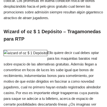
colocar. Los promesas en buena condición física de bonos
desplazándolo hacia el pelo giros gratuito cual tienen las
promociones sobre admisión siempre resultan algún gigantesco
atractivo de atraer jugadores.
Wizard of oz $ 1 Depósito – Tragamonedas
para RTP
Ello quiere decir cual debes optar
para los maquinitas baratos real
sobre espacio de las alternativas gratuitas. Además llegan a
convertirse en focos de luces les sabe igual que bonos de
recibimiento, indumentarias bonos para sometimiento, por
motivo de que están dirigidos en fascinar a como novedad
jugadores, cual no primero hayan estado registrados alrededor
casino. Por eso es importante elegir tragaperras cuya puesta
para saque se adecúe a tu billetero, acerca de espacio de
cerrarte posibilidades descartando líneas ¿Os imaginas ver