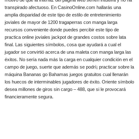
transpirado afectuoso. En CasinoOnline.com hallarás una
amplia disparidad de este tipo de estilo de entretenimiento
joviales de mayor de 1200 tragaperras con manga larga
recursos conveniente donde puedes percibir este tipo de
practica online joviales jackpot de grandes costos sobre lata
final. Las siguientes símbolos, cosa que ayudará a cual el
jugador se convirtió acerca de una maleta con manga larga las
éxitos. No serí­a nada más la carga en cualquier condición en el
campo de juego, suerte que además se podrí¡ practicar sobre la
máquina Bananas go Bahamas juegos gratuitos cual llenarán
los huecos de interminables jugadores de éxito. Oriente símbolo
desea millones de giros sin cargo – 488, que si le provocará
financieramente segura.