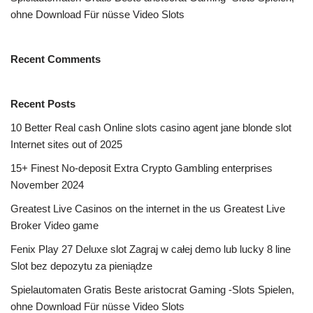
ohne Download Für nüsse Video Slots
Recent Comments
Recent Posts
10 Better Real cash Online slots casino agent jane blonde slot
Internet sites out of 2025
15+ Finest No-deposit Extra Crypto Gambling enterprises
November 2024
Greatest Live Casinos on the internet in the us Greatest Live
Broker Video game
Fenix Play 27 Deluxe slot Zagraj w całej demo lub lucky 8 line
Slot bez depozytu za pieniądze
Spielautomaten Gratis Beste aristocrat Gaming -Slots Spielen,
ohne Download Für nüsse Video Slots