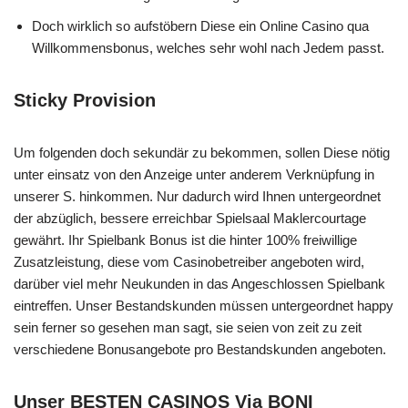
Doch wirklich so aufstöbern Diese ein Online Casino qua
Willkommensbonus, welches sehr wohl nach Jedem passt.
Sticky Provision
Um folgenden doch sekundär zu bekommen, sollen Diese nötig
unter einsatz von den Anzeige unter anderem Verknüpfung in
unserer S. hinkommen. Nur dadurch wird Ihnen untergeordnet
der abzüglich, bessere erreichbar Spielsaal Maklercourtage
gewährt. Ihr Spielbank Bonus ist die hinter 100% freiwillige
Zusatzleistung, diese vom Casinobetreiber angeboten wird,
darüber viel mehr Neukunden in das Angeschlossen Spielbank
eintreffen. Unser Bestandskunden müssen untergeordnet happy
sein ferner so gesehen man sagt, sie seien von zeit zu zeit
verschiedene Bonusangebote pro Bestandskunden angeboten.
Unser BESTEN CASINOS Via BONI