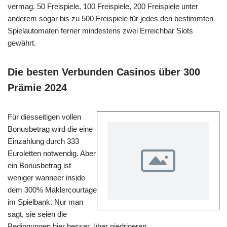
vermag. 50 Freispiele, 100 Freispiele, 200 Freispiele unter
anderem sogar bis zu 500 Freispiele für jedes den bestimmten
Spielautomaten ferner mindestens zwei Erreichbar Slots
gewährt.
Die besten Verbunden Casinos über 300
Prämie 2024
Für diesseitigen vollen
Bonusbetrag wird die eine
Einzahlung durch 333
Euroletten notwendig. Aber
ein Bonusbetrag ist
weniger wanneer inside
dem 300% Maklercourtage
im Spielbank. Nur man
sagt, sie seien die
Bedingungen hier besser, über niedrigeren