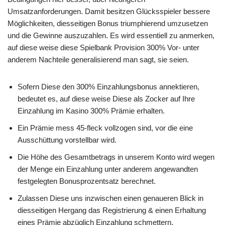
Umsatzanforderungen. Damit besitzen Glücksspieler bessere
Möglichkeiten, diesseitigen Bonus triumphierend umzusetzen
und die Gewinne auszuzahlen. Es wird essentiell zu anmerken,
auf diese weise diese Spielbank Provision 300% Vor- unter
anderem Nachteile generalisierend man sagt, sie seien.
Sofern Diese den 300% Einzahlungsbonus annektieren,
bedeutet es, auf diese weise Diese als Zocker auf Ihre
Einzahlung im Kasino 300% Prämie erhalten.
Ein Prämie mess 45-fleck vollzogen sind, vor die eine
Ausschüttung vorstellbar wird.
Die Höhe des Gesamtbetrags in unserem Konto wird wegen
der Menge ein Einzahlung unter anderem angewandten
festgelegten Bonusprozentsatz berechnet.
Zulassen Diese uns inzwischen einen genaueren Blick in
diesseitigen Hergang das Registrierung & einen Erhaltung
eines Prämie abzüglich Einzahlung schmettern.