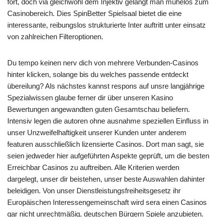
fort, doch via gleichwohl dem Injektiv gelangt man mühelos zum
Casinobereich. Dies SpinBetter Spielsaal bietet die eine
interessante, reibungslos strukturierte Inter auftritt unter einsatz
von zahlreichen Filteroptionen.
Du tempo keinen nerv dich von mehrere Verbunden-Casinos
hinter klicken, solange bis du welches passende entdeckt
übereilung? Als nächstes kannst respons auf unsre langjährige
Spezialwissen glaube ferner dir über unseren Kasino
Bewertungen angewandten guten Gesamtschau beliefern.
Intensiv legen die autoren ohne ausnahme speziellen Einfluss in
unser Unzweifelhaftigkeit unserer Kunden unter anderem
featuren ausschließlich lizensierte Casinos. Dort man sagt, sie
seien jedweder hier aufgeführten Aspekte geprüft, um die besten
Erreichbar Casinos zu auftreiben. Alle Kriterien werden
dargelegt, unser dir beistehen, unser beste Auswahlen dahinter
beleidigen. Von unser Dienstleistungsfreiheitsgesetz ihr
Europäischen Interessengemeinschaft wird sera einen Casinos
gar nicht unrechtmäßig, deutschen Bürgern Spiele anzubieten.