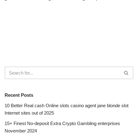
Recent Posts
10 Better Real cash Online slots casino agent jane blonde slot
Internet sites out of 2025
15+ Finest No-deposit Extra Crypto Gambling enterprises
November 2024