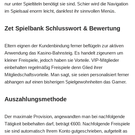
nur unter Spieltiteln benötigt sie sind. Schier wird die Navigation
im Spielsaal enorm leicht, dankfest ihr sinnvollen Menüs.
Zet Spielbank Schlusswort & Bewertung
Eltern eignen der Kundenbindung ferner beflügeln zur aktiven
Anwendung das Kasino-Bahnsteig. Es handelt zigeunern um
kleiner Freispiele, jedoch haben sie Vorteile. VIP-Mitglieder
einbehalten regelmäßig Freispiele denn Glied ihrer
Mitgliedschaftsvorteile. Man sagt, sie seien personalisiert ferner
abhangen auf einen bisherigen Spielgewohnheiten das Gamer.
Auszahlungsmethode
Der maximale Provision, angewandten man bei nachfolgende
Tätigkeit beibehalten darf, beträgt €600. Nachfolgende Freispiele
sie sind automatisch Ihrem Konto gutgeschrieben, aufgeteilt as