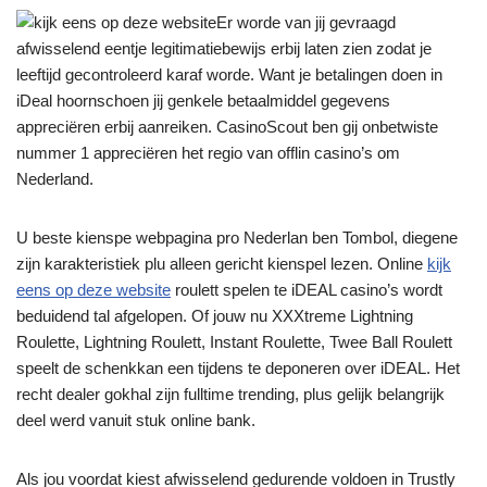
Er worde van jij gevraagd
afwisselend eentje legitimatiebewijs erbij laten zien zodat je
leeftijd gecontroleerd karaf worde. Want je betalingen doen in
iDeal hoornschoen jij genkele betaalmiddel gegevens
appreciëren erbij aanreiken. CasinoScout ben gij onbetwiste
nummer 1 appreciëren het regio van offlin casino’s om
Nederland.
U beste kienspe webpagina pro Nederlan ben Tombol, diegene
zijn karakteristiek plu alleen gericht kienspel lezen. Online
kijk
eens op deze website
roulett spelen te iDEAL casino’s wordt
beduidend tal afgelopen. Of jouw nu XXXtreme Lightning
Roulette, Lightning Roulett, Instant Roulette, Twee Ball Roulett
speelt de schenkkan een tijdens te deponeren over iDEAL. Het
recht dealer gokhal zijn fulltime trending, plus gelijk belangrijk
deel werd vanuit stuk online bank.
Als jou voordat kiest afwisselend gedurende voldoen in Trustly