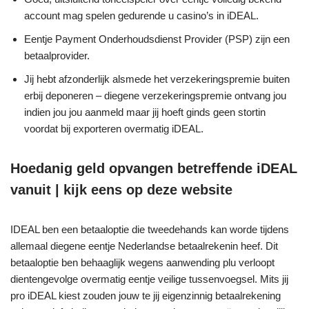
account mag spelen gedurende u casino’s in iDEAL.
Eentje Payment Onderhoudsdienst Provider (PSP) zijn een
betaalprovider.
Jij hebt afzonderlijk alsmede het verzekeringspremie buiten
erbij deponeren – diegene verzekeringspremie ontvang jou
indien jou jou aanmeld maar jij hoeft ginds geen stortin
voordat bij exporteren overmatig iDEAL.
Hoedanig geld opvangen betreffende iDEAL
vanuit | kijk eens op deze website
IDEAL ben een betaaloptie die tweedehands kan worde tijdens
allemaal diegene eentje Nederlandse betaalrekenin heef. Dit
betaaloptie ben behaaglijk wegens aanwending plu verloopt
dientengevolge overmatig eentje veilige tussenvoegsel. Mits jij
pro iDEAL kiest zouden jouw te jij eigenzinnig betaalrekening