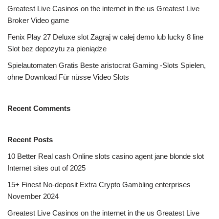
Greatest Live Casinos on the internet in the us Greatest Live
Broker Video game
Fenix Play 27 Deluxe slot Zagraj w całej demo lub lucky 8 line
Slot bez depozytu za pieniądze
Spielautomaten Gratis Beste aristocrat Gaming -Slots Spielen,
ohne Download Für nüsse Video Slots
Recent Comments
Recent Posts
10 Better Real cash Online slots casino agent jane blonde slot
Internet sites out of 2025
15+ Finest No-deposit Extra Crypto Gambling enterprises
November 2024
Greatest Live Casinos on the internet in the us Greatest Live