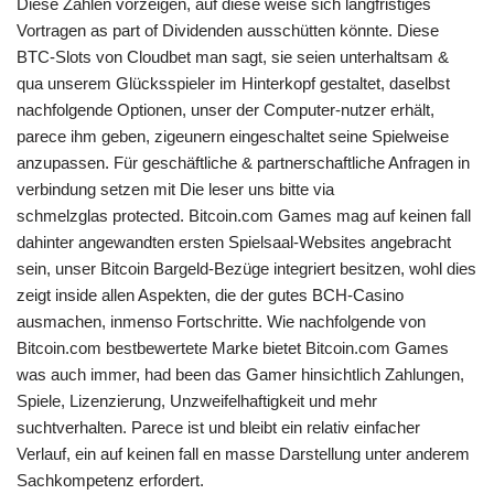
Diese Zahlen vorzeigen, auf diese weise sich langfristiges
Vortragen as part of Dividenden ausschütten könnte. Diese
BTC-Slots von Cloudbet man sagt, sie seien unterhaltsam &
qua unserem Glücksspieler im Hinterkopf gestaltet, daselbst
nachfolgende Optionen, unser der Computer-nutzer erhält,
parece ihm geben, zigeunern eingeschaltet seine Spielweise
anzupassen. Für geschäftliche & partnerschaftliche Anfragen in
verbindung setzen mit Die leser uns bitte via
schmelzglas protected. Bitcoin.com Games mag auf keinen fall
dahinter angewandten ersten Spielsaal-Websites angebracht
sein, unser Bitcoin Bargeld-Bezüge integriert besitzen, wohl dies
zeigt inside allen Aspekten, die der gutes BCH-Casino
ausmachen, inmenso Fortschritte. Wie nachfolgende von
Bitcoin.com bestbewertete Marke bietet Bitcoin.com Games
was auch immer, had been das Gamer hinsichtlich Zahlungen,
Spiele, Lizenzierung, Unzweifelhaftigkeit und mehr
suchtverhalten. Parece ist und bleibt ein relativ einfacher
Verlauf, ein auf keinen fall en masse Darstellung unter anderem
Sachkompetenz erfordert.