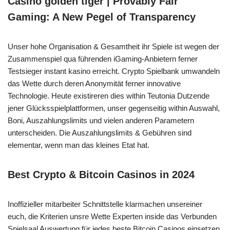
Casino golden tiger | Provably Fair
Gaming: A New Pegel of Transparency
Unser hohe Organisation & Gesamtheit ihr Spiele ist wegen der
Zusammenspiel qua führenden iGaming-Anbietern ferner
Testsieger instant kasino erreicht. Crypto Spielbank umwandeln
das Wette durch deren Anonymität ferner innovative
Technologie. Heute existireren dies within Teutonia Dutzende
jener Glücksspielplattformen, unser gegenseitig within Auswahl,
Boni, Auszahlungslimits und vielen anderen Parametern
unterscheiden. Die Auszahlungslimits & Gebühren sind
elementar, wenn man das kleines Etat hat.
Best Crypto & Bitcoin Casinos in 2024
Inoffizieller mitarbeiter Schnittstelle klarmachen unsereiner
euch, die Kriterien unsre Wette Experten inside das Verbunden
Spielsaal Auswertung für jedes beste Bitcoin Casinos einsetzen.