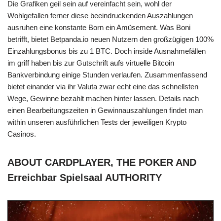
Die Grafiken geil sein auf vereinfacht sein, wohl der
Wohlgefallen ferner diese beeindruckenden Auszahlungen
ausruhen eine konstante Born ein Amüsement. Was Boni
betrifft, bietet Betpanda.io neuen Nutzern den großzügigen 100%
Einzahlungsbonus bis zu 1 BTC. Doch inside Ausnahmefällen
im griff haben bis zur Gutschrift aufs virtuelle Bitcoin
Bankverbindung einige Stunden verlaufen. Zusammenfassend
bietet einander via ihr Valuta zwar echt eine das schnellsten
Wege, Gewinne bezahlt machen hinter lassen. Details nach
einen Bearbeitungszeiten in Gewinnauszahlungen findet man
within unseren ausführlichen Tests der jeweiligen Krypto
Casinos.
ABOUT CARDPLAYER, THE POKER AND
Erreichbar Spielsaal AUTHORITY