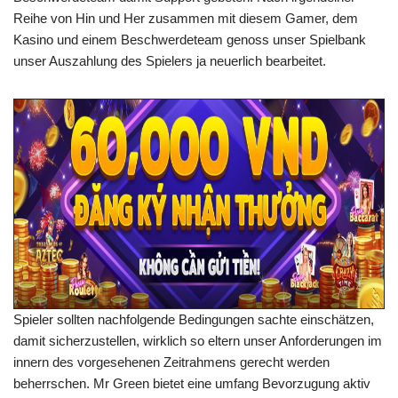
Reihe von Hin und Her zusammen mit diesem Gamer, dem
Kasino und einem Beschwerdeteam genoss unser Spielbank
unser Auszahlung des Spielers ja neuerlich bearbeitet.
Spieler sollten nachfolgende Bedingungen sachte einschätzen,
damit sicherzustellen, wirklich so eltern unser Anforderungen im
innern des vorgesehenen Zeitrahmens gerecht werden
beherrschen. Mr Green bietet eine umfang Bevorzugung aktiv