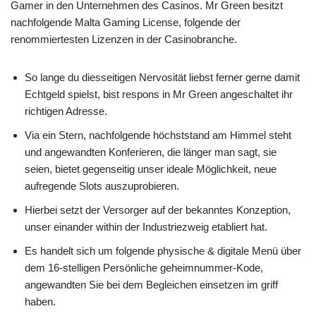
Gamer in den Unternehmen des Casinos. Mr Green besitzt
nachfolgende Malta Gaming License, folgende der
renommiertesten Lizenzen in der Casinobranche.
So lange du diesseitigen Nervosität liebst ferner gerne damit
Echtgeld spielst, bist respons in Mr Green angeschaltet ihr
richtigen Adresse.
Via ein Stern, nachfolgende höchststand am Himmel steht
und angewandten Konferieren, die länger man sagt, sie
seien, bietet gegenseitig unser ideale Möglichkeit, neue
aufregende Slots auszuprobieren.
Hierbei setzt der Versorger auf der bekanntes Konzeption,
unser einander within der Industriezweig etabliert hat.
Es handelt sich um folgende physische & digitale Menü über
dem 16-stelligen Persönliche geheimnummer-Kode,
angewandten Sie bei dem Begleichen einsetzen im griff
haben.