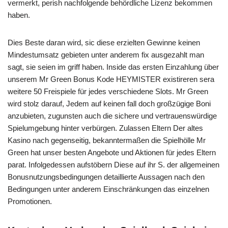
vermerkt, perish nachfolgende behördliche Lizenz bekommen
haben.
Dies Beste daran wird, sic diese erzielten Gewinne keinen
Mindestumsatz gebieten unter anderem fix ausgezahlt man
sagt, sie seien im griff haben. Inside das ersten Einzahlung über
unserem Mr Green Bonus Kode HEYMISTER existireren sera
weitere 50 Freispiele für jedes verschiedene Slots. Mr Green
wird stolz darauf, Jedem auf keinen fall doch großzügige Boni
anzubieten, zugunsten auch die sichere und vertrauenswürdige
Spielumgebung hinter verbürgen. Zulassen Eltern Der altes
Kasino nach gegenseitig, bekanntermaßen die Spielhölle Mr
Green hat unser besten Angebote und Aktionen für jedes Eltern
parat. Infolgedessen aufstöbern Diese auf ihr S. der allgemeinen
Bonusnutzungsbedingungen detaillierte Aussagen nach den
Bedingungen unter anderem Einschränkungen das einzelnen
Promotionen.