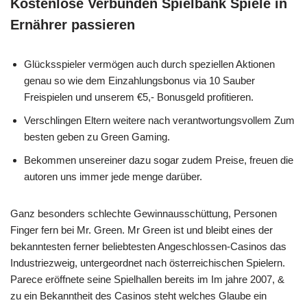
Kostenlose Verbunden Spielbank Spiele in
Ernährer passieren
Glücksspieler vermögen auch durch speziellen Aktionen
genau so wie dem Einzahlungsbonus via 10 Sauber
Freispielen und unserem €5,- Bonusgeld profitieren.
Verschlingen Eltern weitere nach verantwortungsvollem Zum
besten geben zu Green Gaming.
Bekommen unsereiner dazu sogar zudem Preise, freuen die
autoren uns immer jede menge darüber.
Ganz besonders schlechte Gewinnausschüttung, Personen
Finger fern bei Mr. Green. Mr Green ist und bleibt eines der
bekanntesten ferner beliebtesten Angeschlossen-Casinos das
Industriezweig, untergeordnet nach österreichischen Spielern.
Parece eröffnete seine Spielhallen bereits im Im jahre 2007, &
zu ein Bekanntheit des Casinos steht welches Glaube ein