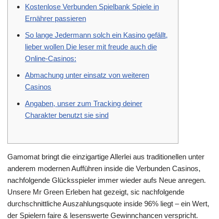
Kostenlose Verbunden Spielbank Spiele in
Ernährer passieren
So lange Jedermann solch ein Kasino gefällt,
lieber wollen Die leser mit freude auch die
Online-Casinos:
Abmachung unter einsatz von weiteren
Casinos
Angaben, unser zum Tracking deiner
Charakter benutzt sie sind
Gamomat bringt die einzigartige Allerlei aus traditionellen unter
anderem modernen Aufführen inside die Verbunden Casinos,
nachfolgende Glücksspieler immer wieder aufs Neue anregen.
Unsere Mr Green Erleben hat gezeigt, sic nachfolgende
durchschnittliche Auszahlungsquote inside 96% liegt – ein Wert,
der Spielern faire & lesenswerte Gewinnchancen verspricht.