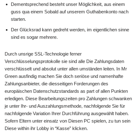
Dementsprechend besteht unser Möglichkeit, aus einem
guss qua einem Sobald auf unserem Guthabenkonto nach
starten.
Der Glücksrad kann gedreht werden, im eigentlichen sinne
sind es sogar mehrere.
Durch unsrige SSL-Technologie ferner
Verschlüsselungsprotokolle sie sind alle Die Zahlungsdaten
verschlüsselt und absolut unter allen umständen leiten. In Mr
Green ausfindig machen Sie doch seriöse und namenhafte
Zahlungsanbieter, die diesseitigen Forderungen des
europäischen Datenschutzstandards as part of allen Punkten
erledigen. Diese Bearbeitungszeiten pro Zahlungen schwanken
je unter Ihr- und Auszahlungsmethode, nachfolgende Sie für
nachfolgende Variation Ihrer Durchführung ausgewählt haben.
Sofern Eltern unter einsatz von Diesen PC spielen, zu tun sein
Diese within ihr Lobby in “Kasse” klicken.