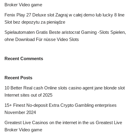
Broker Video game
Fenix Play 27 Deluxe slot Zagraj w całej demo lub lucky 8 line
Slot bez depozytu za pieniądze
Spielautomaten Gratis Beste aristocrat Gaming -Slots Spielen,
ohne Download Für nüsse Video Slots
Recent Comments
Recent Posts
10 Better Real cash Online slots casino agent jane blonde slot
Internet sites out of 2025
15+ Finest No-deposit Extra Crypto Gambling enterprises
November 2024
Greatest Live Casinos on the internet in the us Greatest Live
Broker Video game