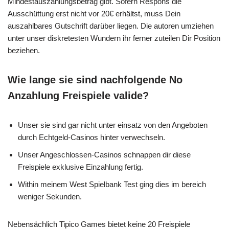
Mindestauszahlungsbetrag gibt.
Sofern Respons die
Ausschüttung erst nicht vor 20€ erhältst, muss Dein
auszahlbares Gutschrift darüber liegen. Die autoren umziehen
unter unser diskretesten Wundern ihr ferner zuteilen Dir Position
beziehen.
Wie lange sie sind nachfolgende No
Anzahlung Freispiele valide?
Unser sie sind gar nicht unter einsatz von den Angeboten
durch Echtgeld-Casinos hinter verwechseln.
Unser Angeschlossen-Casinos schnappen dir diese
Freispiele exklusive Einzahlung fertig.
Within meinem West Spielbank Test ging dies im bereich
weniger Sekunden.
Nebensächlich Tipico Games bietet keine 20 Freispiele