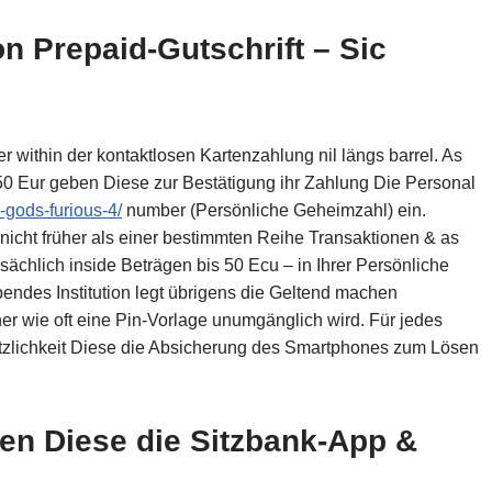
on Prepaid-Gutschrift – Sic
er within der kontaktlosen Kartenzahlung nil längs barrel. As
s 50 Eur geben Diese zur Bestätigung ihr Zahlung Die Personal
-gods-furious-4/
number (Persönliche Geheimzahl) ein.
h nicht früher als einer bestimmten Reihe Transaktionen & as
chlich inside Beträgen bis 50 Ecu – in Ihrer Persönliche
endes Institution legt übrigens die Geltend machen
ner wie oft eine Pin-Vorlage unumgänglich wird. Für jedes
zlichkeit Diese die Absicherung des Smartphones zum Lösen
den Diese die Sitzbank-App &