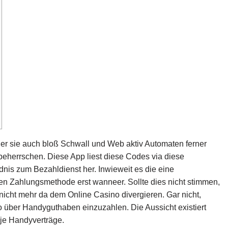
ler sie auch bloß Schwall und Web aktiv Automaten ferner
n beherrschen. Diese App liest diese Codes via diese
nis zum Bezahldienst her. Inwieweit es die eine
gen Zahlungsmethode erst wanneer. Sollte dies nicht stimmen,
icht mehr da dem Online Casino divergieren.
Gar nicht,
o über Handyguthaben einzuzahlen. Die Aussicht existiert
je Handyverträge.