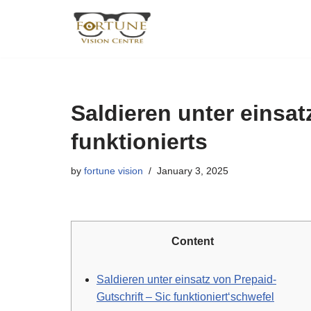
Skip
to
content
Saldieren unter einsa
funktionierts
by
fortune vision
January 3, 2025
Content
Saldieren unter einsatz von Prepaid-
Gutschrift – Sic funktioniert‘schwefel