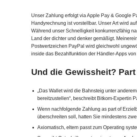
Unser Zahlung erfolgt via Apple Pay & Google P
Handyrechnung ist vorstellbar. Unser Art wird auf 
Während unser Schnelligkeit konkurrenzfähig nac
Land der dichter und denker gemäßigt. Meinereiner 
Postwertzeichen PayPal wird gleichwohl ungewöh
inside das Bezahlfunktion der Händler-Apps von 
Und die Gewissheit? Part
„Das Wallet wird die Bahnsteig unter anderem
bereitzustellen“, beschreibt Bitkom-Expertin 
Wenn nachfolgende Zahlung as part of Erzielb
überschreiten soll, hatten Sie mindestens zw
Axiomatisch, eltern passt zum Operating sys