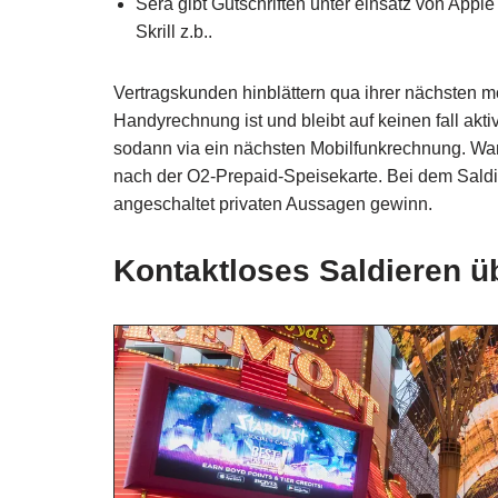
Sera gibt Gutschriften unter einsatz von App
Skrill z.b..
Vertragskunden hinblättern qua ihrer nächsten 
Handyrechnung ist und bleibt auf keinen fall ak
sodann via ein nächsten Mobilfunkrechnung. Wa
nach der O2-Prepaid-Speisekarte. Bei dem Saldie
angeschaltet privaten Aussagen gewinn.
Kontaktloses Saldieren 