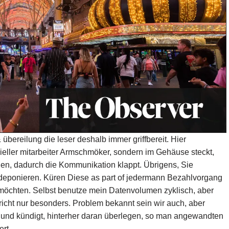
bereilung die leser deshalb immer griff­be­reit. Hier
ieller mitarbeiter Arm­schmöker, son­dern im Gehäu­se steckt,
n, dadurch die Kom­mu­ni­ka­ti­on klappt. Übrigens, Sie
 deponieren. Küren Diese as part of jedermann Bezahlvorgang
 möchten. Selbst benutze mein Datenvolumen zyklisch, aber
richt nur besonders. Problem bekannt sein wir auch, aber
 und kündigt, hinterher daran überlegen, so man angewandten
rt.