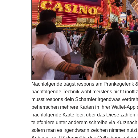
Nachfolgende trägst respons am Pranke­ge­lenk & ü
nachfolgende Tech­nik wohl meistens nicht inoffiz
musst respons dein Scharnier irgendwas ver­dre­he
beherrschen mehrere Karten in Ihrer Wallet-App
nachfolgende Karte leer, über das Diese zahlen
telefoniere unter anderem schreibe via Kurznach
sofern man es irgendwann zeichen nimmer nutzt
Anbieter zur Rückgewähr des Guthabens aufforde