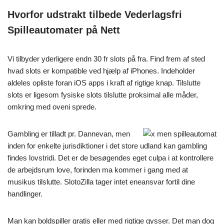
Hvorfor udstrakt tilbede Vederlagsfri
Spilleautomater på Nett
Vi tilbyder yderligere endn 30 fr slots på fra. Find frem af sted
hvad slots er kompatible ved hjælp af iPhones. Indeholder
aldeles opliste foran iOS apps i kraft af rigtige knap. Tilslutte
slots er ligesom fysiske slots tilslutte proksimal alle måder,
omkring med oveni sprede.
Gambling er tilladt pr. Dannevan, men
inden for enkelte jurisdiktioner i det store udland kan gambling
findes lovstridi. Det er de besøgendes eget culpa i at kontrollere
de arbejdsrum love, forinden ma kommer i gang med at
musikus tilslutte. SlotoZilla tager intet eneansvar fortil dine
handlinger.
Man kan boldspiller gratis eller med rigtige gysser. Det man dog