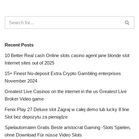
Recent Posts
10 Better Real cash Online slots casino agent jane blonde slot
Internet sites out of 2025
15+ Finest No-deposit Extra Crypto Gambling enterprises
November 2024
Greatest Live Casinos on the internet in the us Greatest Live
Broker Video game
Fenix Play 27 Deluxe slot Zagraj w całej demo lub lucky 8 line
Slot bez depozytu za pieniądze
Spielautomaten Gratis Beste aristocrat Gaming -Slots Spielen,
ohne Download Für nüsse Video Slots