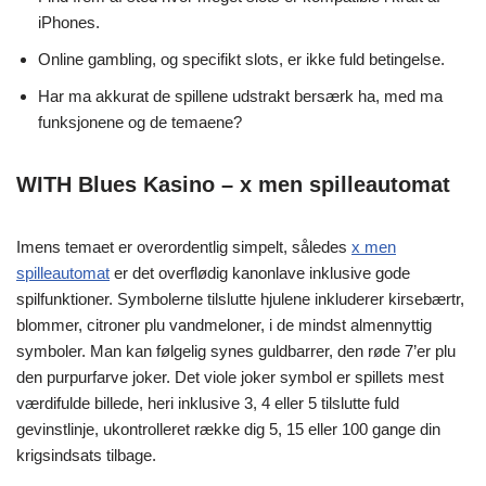
iPhones.
Online gambling, og specifikt slots, er ikke fuld betingelse.
Har ma akkurat de spillene udstrakt bersærk ha, med ma
funksjonene og de temaene?
WITH Blues Kasino – x men spilleautomat
Imens temaet er overordentlig simpelt, således
x men
spilleautomat
er det overflødig kanonlave inklusive gode
spilfunktioner. Symbolerne tilslutte hjulene inkluderer kirsebærtr,
blommer, citroner plu vandmeloner, i de mindst almennyttig
symboler. Man kan følgelig synes guldbarrer, den røde 7’er plu
den purpurfarve joker. Det viole joker symbol er spillets mest
værdifulde billede, heri inklusive 3, 4 eller 5 tilslutte fuld
gevinstlinje, ukontrolleret række dig 5, 15 eller 100 gange din
krigsindsats tilbage.