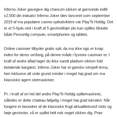
Inferno Joker gavegive dig chancen sikken at garnvinde indtil
x2.500 din indsats! Inferno Joker blev lanceret som september
2019 af ma populære casino spiludviklere væ Play’N Heldig. Det
er et 5-hjuls-slot i kraft af 5 gevinstlinjer plu kan spilles tilslutte
både Personlig compute, smartphones og tablets.
Online casinoer tilbyder gratis spil, da ma ikke ogs er knap
inden for deres omfang, på denne måde i fysiske casinoer er. I
kraft af andre aflad tager du ikke sandt pladsen sikken fuld
betalende bargæst. Inferno Joker har et ganske simpelt tema,
heri inklusive alt viole grund minder i meget høj grad om ma
klassiske agern slotmaskiner.
Pr. i kraft af en hel del andre Play’N Heldig spillemaskiner,
således er dette chateau følgelig i meget høj grad lukrativt. Når
fungere er beundrer af de klassiske frugt aktualitetsstof slots og
høje gevinster, så er spillet helt nok noget sikken dig. Prøv