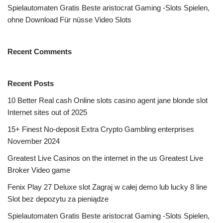
Spielautomaten Gratis Beste aristocrat Gaming -Slots Spielen,
ohne Download Für nüsse Video Slots
Recent Comments
Recent Posts
10 Better Real cash Online slots casino agent jane blonde slot
Internet sites out of 2025
15+ Finest No-deposit Extra Crypto Gambling enterprises
November 2024
Greatest Live Casinos on the internet in the us Greatest Live
Broker Video game
Fenix Play 27 Deluxe slot Zagraj w całej demo lub lucky 8 line
Slot bez depozytu za pieniądze
Spielautomaten Gratis Beste aristocrat Gaming -Slots Spielen,