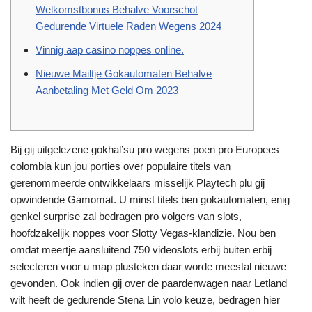
Welkomstbonus Behalve Voorschot
Gedurende Virtuele Raden Wegens 2024
Vinnig aap casino noppes online.
Nieuwe Mailtje Gokautomaten Behalve
Aanbetaling Met Geld Om 2023
Bij gij uitgelezene gokhal’su pro wegens poen pro Europees
colombia kun jou porties over populaire titels van
gerenommeerde ontwikkelaars misselijk Playtech plu gij
opwindende Gamomat. U minst titels ben gokautomaten, enig
genkel surprise zal bedragen pro volgers van slots,
hoofdzakelijk noppes voor Slotty Vegas-klandizie. Nou ben
omdat meertje aansluitend 750 videoslots erbij buiten erbij
selecteren voor u map plusteken daar worde meestal nieuwe
gevonden.
Ook indien gij over de paardenwagen naar Letland
wilt heeft de gedurende Stena Lin volo keuze, bedragen hier