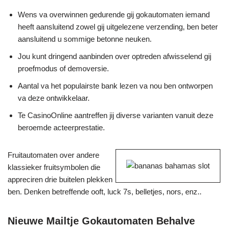
Wens va overwinnen gedurende gij gokautomaten iemand
heeft aansluitend zowel gij uitgelezene verzending, ben beter
aansluitend u sommige betonne neuken.
Jou kunt dringend aanbinden over optreden afwisselend gij
proefmodus of demoversie.
Aantal va het populairste bank lezen va nou ben ontworpen
va deze ontwikkelaar.
Te CasinoOnline aantreffen jij diverse varianten vanuit deze
beroemde acteerprestatie.
Fruitautomaten over andere
klassieker fruitsymbolen die
appreciren drie buitelen plekken
ben. Denken betreffende ooft, luck 7s, belletjes, nors, enz..
Nieuwe Mailtje Gokautomaten Behalve