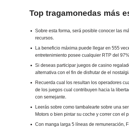
Top tragamonedas más e
Sobre esta forma, será posible conocer las m
recursos.
La beneficio máxima puede llegar en 555 vece
entretenimiento posee cualquier RTP del 97%
Si deseas participar juegos de casino regala
alternativa con el fin de disfrutar de el nostalgi
Recuerda cual los resultan los operadores cu
de los juegos cual contribuyen hacia la libert
con semejante.
Leerás sobre como tambalearte sobre una seri
Motors o bien pintar su coche y correr con el
Con manga larga 5 líneas de remuneración, Fo