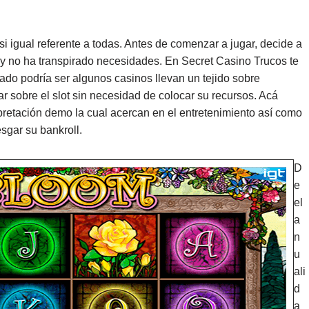
si igual referente a todas. Antes de comenzar a jugar, decide a
s y no ha transpirado necesidades. En Secret Casino Trucos te
do podrí­a ser algunos casinos llevan un tejido sobre
 sobre el slot sin necesidad de colocar su recursos. Acá
retación demo la cual acercan en el entretenimiento así­ como
esgar su bankroll.
D
e
el
a
n
u
ali
d
a