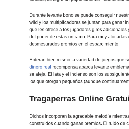
Durante levante bono se puede conseguir nuestr
wild y los multiplicadores se juntan para ganar i
que les ofrece a los jugadores giros adicionales
del poder de estas un ramo. Para muy alocadas c
desmesurados premios en el esparcimiento.
Enteran bien mismo la variedad de juegos que 
dinero real
recompensa abarca levante emblema, a
se aleja. El lata y el incienso son los subsiguien
los que otorgan pequeños (aunque continuament
Tragaperras Online Gratui
Dichos incorporan la agradable melodía mientras 
construidos cuando ganas premios. El ruido de 