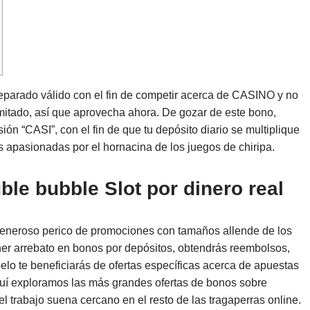
separado válido con el fin de competir acerca de CASINO y no
limitado, así que aprovecha ahora.
De gozar de este bono,
ión “CASI”, con el fin de que tu depósito diario se multiplique
 apasionadas por el hornacina de los juegos de chiripa.
ble bubble Slot por dinero real
n generoso perico de promociones con tamaños allende de los
ener arrebato en bonos por depósitos, obtendrás reembolsos,
pelo te beneficiarás de ofertas específicas acerca de apuestas
Aquí exploramos las más grandes ofertas de bonos sobre
l trabajo suena cercano en el resto de las tragaperras online.