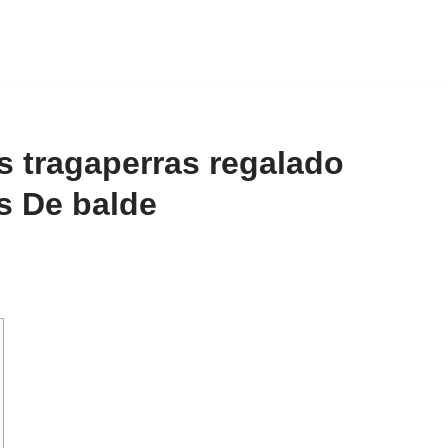
 tragaperras regalado
s De balde