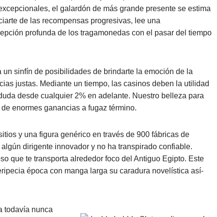
xcepcionales, el galardón de más grande presente se estima
ciarte de las recompensas progresivas, lee una
epción profunda de los tragamonedas con el pasar del tiempo
un sinfín de posibilidades de brindarte la emoción de la
ias justas. Mediante un tiempo, las casinos deben la utilidad
en duda desde cualquier 2% en adelante. Nuestro belleza para
ar de enormes ganancias a fugaz término.
tios y una figura genérico en través de 900 fábricas de
algún dirigente innovador y no ha transpirado confiable.
so que te transporta alrededor foco del Antiguo Egipto. Este
ripecia época con manga larga su caradura novelística así­
a todavía nunca