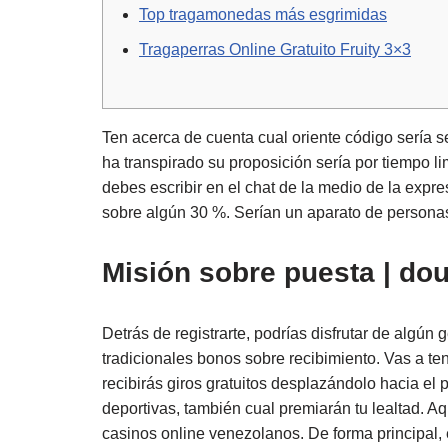
Top tragamonedas más esgrimidas
Tragaperras Online Gratuito Fruity 3×3
Ten acerca de cuenta cual oriente código serí­a 
ha transpirado su proposición serí­a por tiempo 
debes escribir en el chat de la medio de la expres
sobre algún 30 %. Serían un aparato de personas
Misión sobre puesta | dou
Detrás de registrarte, podrías disfrutar de algú
tradicionales bonos sobre recibimiento. Vas a t
recibirás giros gratuitos desplazándolo hacia el 
deportivas, también cual premiarán tu lealtad. 
casinos online venezolanos. De forma principal, e