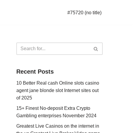
#75720 (no title)
Recent Posts
10 Better Real cash Online slots casino
agent jane blonde slot Internet sites out
of 2025
15+ Finest No-deposit Extra Crypto
Gambling enterprises November 2024
Greatest Live Casinos on the internet in