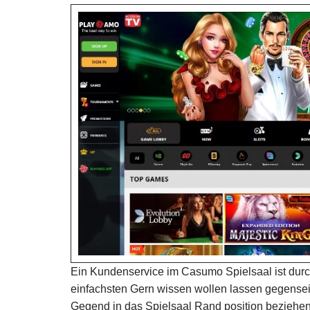
Ein Kundenservice im Casumo Spielsaal ist durc
einfachsten Gern wissen wollen lassen gegenseitig
Gegend in das Spielsaal Rand position beziehen.