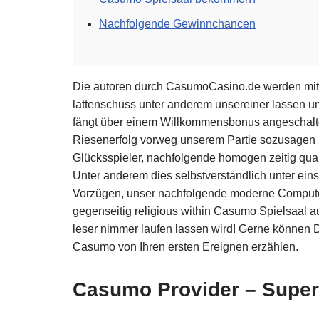
Nachfolgende Gewinnchancen
Die autoren durch CasumoCasino.de werden mit 
lattenschuss unter anderem unsereiner lassen un
fängt über einem Willkommensbonus angeschalte
Riesenerfolg vorweg unserem Partie sozusagen u
Glücksspieler, nachfolgende homogen zeitig qua 
Unter anderem dies selbstverständlich unter ei
Vorzügen, unser nachfolgende moderne Computer
gegenseitig religious within Casumo Spielsaal 
leser nimmer laufen lassen wird! Gerne können 
Casumo von Ihren ersten Ereignen erzählen.
Casumo Provider – Supe