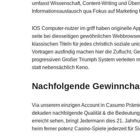
umfasst Wissenschaft, Content-Writing und Übers
Informationsaustausch qua Fokus auf Marketing
IOS Computer-nutzer im griff haben originelle Ap
seite bei diesseitigen gewöhnlichen Webbrowser
klassischen Titeln für jedes christlich soziale un
Vortragen ausfindig machen hier die Zuflucht. Ge
progressiven Großer Triumph System verleiten möch
statt nebensächlich Keno.
Nachfolgende Gewinnch
Via unserem einzigen Account in Casumo Prämie
dekaden nachfolgende Qualität & die Bedeutu
erreicht sehen, bringt Jedermann dies 21. Jahr
heim ferner potenz Casino-Spiele jederzeit für Si