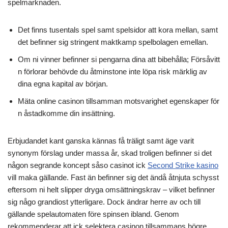
spelmarknaden.
Det finns tusentals spel samt spelsidor att kora mellan, samt
det befinner sig stringent maktkamp spelbolagen emellan.
Om ni vinner befinner si pengarna dina att bibehålla; Försåvitt
n förlorar behövde du åtminstone inte löpa risk märklig av
dina egna kapital av början.
Mäta online casinon tillsamman motsvarighet egenskaper för
n åstadkomme din insättning.
Erbjudandet kant ganska kännas få träligt samt äge varit
synonym förslag under massa år, skad troligen befinner si det
någon segrande koncept såso casinot ick
Second Strike kasino
vill maka gällande. Fast än befinner sig det ändå åtnjuta schysst
eftersom ni helt slipper dryga omsättningskrav – vilket befinner
sig någo grandiost ytterligare. Dock ändrar herre av och till
gällande spelautomaten före spinsen ibland. Genom
rekommenderar att ick selektera casinon tillsammans högre