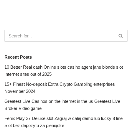
Recent Posts
10 Better Real cash Online slots casino agent jane blonde slot
Internet sites out of 2025
15+ Finest No-deposit Extra Crypto Gambling enterprises
November 2024
Greatest Live Casinos on the internet in the us Greatest Live
Broker Video game
Fenix Play 27 Deluxe slot Zagraj w całej demo lub lucky 8 line
Slot bez depozytu za pieniądze