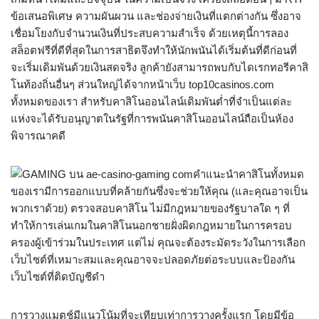
ข้อเสนอพิเศษ ความผันผวน และช่องจ่ายเงินที่แตกต่างกัน ซึ่งอาจ
เชื่อมโยงกับจำนวนเงินที่ประสบความสำเร็จ ด้วยเหตุนี้การลอง
สล็อตฟรีที่ดีที่สุดในการสาธิตจึงทำให้นักพนันได้เริ่มต้นที่ดีก่อนที่
จะเริ่มเดิมพันด้วยเงินสดจริง ลูกค้ายังสามารถพบกับไดเรกทอรีคาสิ
โนท้องถิ่นอื่นๆ ส่วนใหญ่ได้จากหน้าเว็บ top10casinos.com
ทั้งหมดของเรา สำหรับคาสิโนออนไลน์เดิมพันต่ำที่จำเป็นแต่ละ
แห่งจะได้รับอนุญาตในรัฐที่การพนันคาสิโนออนไลน์ถือเป็นห้อง
พิจารณาคดี
คำแนะนำคาสิโนทั้งหมด
ของเรามีการออกแบบที่คล้ายกันซึ่งจะช่วยให้คุณ (และคุณอาจเป็น
พวกเราด้วย) ตรวจสอบคาสิโน ไม่มีกฎหมายของรัฐบาลใด ๆ ที่
ทำให้การเล่นเกมในคาสิโนนอกชายฝั่งผิดกฎหมายในการครอบ
ครองผู้เข้าร่วมในประเทศ แต่ไม่ คุณจะต้องระมัดระวังในการเลือก
เว็บไซต์ที่เหมาะสมและคุณอาจจะปลอดภัยต่อระบบและป้องกัน
เว็บไซต์ที่ติดบัญชีดำ
การวางแมตช์มีแนวโน้มที่จะเทียบเท่าการวางครั้งแรก โดยมีข้อ