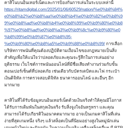
คาสิโนบนอินเทอร์เน็ตและการป้องกันการเล่นในระบบเหล่านี้
https://ritamdigital.com/2025/01/06/60529/nation/%e0%b8%84%
e0%b8%b2%e0%b8%aa%e0%b8%b4%e0%b9%82%e0%b8%9
9%e0%b8%ad%e0%b8%b4%e0%b8%99%e0%b9%80%e0%b8
%97%e0%b8%ad%e0%b8%a3%e0%b9%8c%e0%b9%80%e0
%b8%99%e0%b9%87%e0%b8%95-
%e0%b9%80%e0%b8%a5%e0%b9%88%e0%b8%99/
การเลือก
บริษัทการพนันที่คุณต้องปฏิบัติตามเงื่อนไขของกฎหมายเป็นสิ่ง
สำคัญเพื่อให้แน่ใจว่าปลอดภัยและคุณจะรู้สึกในการเล่นอย่าง
ยุติธรรม เว็บไซต์การพนันออนไลน์ที่มีชื่อเสียงทำงานร่วมกับขั้น
ตอนเปอร์เซ็นต์ที่ปลอดภัย เช่นเดียวกับบัตรเดบิตและไพ่ กระเป๋า
เงินดิจิทัล การตรวจสอบดิจิทัล ธนาคารออนไลน์ และอื่นๆ อีก
มากมาย
คาสิโนที่ได้รับข้อมูลบนอินเทอร์เน็ตด้วยเงินจริงทำให้คุณมีโอกาส
ได้รับการเดิมพันในสกุลเงินจริง รับสิ่งจูงใจอันหรูหรา และคุณ
สามารถได้รับเกียรติในอนาคตมากมาย อาจเป็นเกมคาสิโนที่เล่น
ง่ายที่สุดเกมหนึ่ง จริงๆ แล้วสล็อตเป็นที่นิยมอย่างสูงในหมู่นักเล่น
เกมหน้าใหม่และปัจจุบัน ในความเป็นจริง เครื่องสล็อตอื่นๆ มี RTP