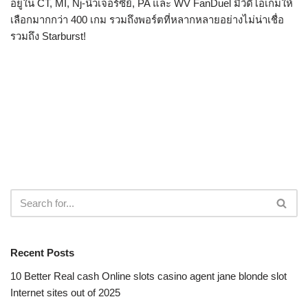
อยู่ใน CT, MI, Nj-นิวเจอร์ซีย์, PA และ WV FanDuel มีวิดีโอเกมให้
เลือกมากกว่า 400 เกม รวมถึงพอร์ตที่หลากหลายอย่างไม่น่าเชื่อ
รวมถึง Starburst!
Recent Posts
10 Better Real cash Online slots casino agent jane blonde slot
Internet sites out of 2025