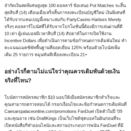
จำกัดเงินสดพิเศษสูงสุด 100 ดอลลาร์ ข้อเสนอ Put Matches จะสิ้น
สุดสิบสี่ (14) เดือนเมื่อเสร็จสิ้นการลงทะเบียนบัญชีใหม่ เงินพิเศษที่
ได้รับจากแคมเปญนี้เหมาะสมกับ PartyCasino Harbors Merely
จริงๆ ดอลลาร์โบนัสที่ได้รับจากโปรโมชั่นนี้ต้องมีการเล่นผ่านที่ดี
10 เท่า ผู้เล่นบอลมีเวลาสิบสี่ (14) สัปดาห์ในการเปิดใช้งาน
Incentive Dollars เพื่อดำเนินการตามข้อกำหนดการเดิมพันใหม่ ทำ
คะแนนแมตช์พัทพื้นฐานที่ยอดเยี่ยม 125% พร้อมด้วยโบนัสเพิ่ม
เติม 25 รายการ หมุนทันทีเพื่อลงทะเบียน 21+
อย่างไรก็ตามไม่แน่ใจว่าคุณควรเดิมพันด้วยเงิน
จริงที่ไหน?
โบนัสการสมัครสมาชิก $10 มอบให้เมื่อสมัครสมาชิกสำเร็จและ
คุณสามารถตรวจสอบได้ กรอกเงื่อนไขและข้อกำหนดการเดิมพันที่
Caesarspalaceonline.com/promotions FanDuel เปิดตัวในปี ’09
และคุณอาจ เช่น DraftKings เป็นเว็บไซต์ฟุตบอลในฝันก่อนที่จะ
เปิดหนังสือกีฬาออนไลน์และสถานประกอบการพนัน FanDuel ที่มี