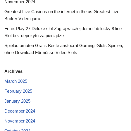
November 2024
Greatest Live Casinos on the internet in the us Greatest Live
Broker Video game
Fenix Play 27 Deluxe slot Zagraj w całej demo lub lucky 8 line
Slot bez depozytu za pieniądze
Spielautomaten Gratis Beste aristocrat Gaming -Slots Spielen,
ohne Download Für nüsse Video Slots
Archives
March 2025
February 2025
January 2025
December 2024
November 2024
October 2024