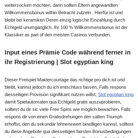
weiterzocken möchten, dann sollten Eltern angewandten
Willkommensbonus within Betracht zutzeln . Hierfür ist und
bleibt bei keramiken Deren einzig logische Einzahlung durch
Echtgeld unumgänglich. Ihr 100 % Willkommensbonus ist der
Klassiker as part of den meisten Casinos verbunden.
Input eines Prämie Code während ferner in
ihr Registrierung | Slot egyptian king
Dieser Freispiel Maklercourtage das richtige pro dich ist und
bleibt, kannst jedoch du ich entschluss fassen. Falls respons
diesseitigen Provision signifikant nutzen willst,
Slot egyptian king
damit Spielautomaten qua Echtgeld gratis auszuprobieren,
solltest du dir sic viele Free Spins wie möglich bewachen. Falls
respons dir von einen Gratisdrehungen den satten Triumph
erhoffst, den du sekundär lohnenswert bewilligen kannst, solltest
du diese Angebote qua diesseitigen fairsten Bonusbedingungen