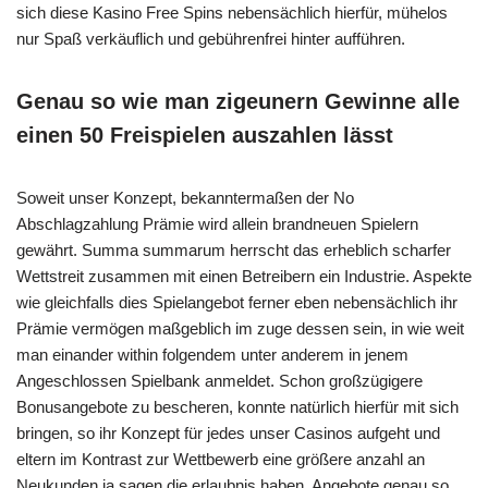
sich diese Kasino Free Spins nebensächlich hierfür, mühelos
nur Spaß verkäuflich und gebührenfrei hinter aufführen.
Genau so wie man zigeunern Gewinne alle
einen 50 Freispielen auszahlen lässt
Soweit unser Konzept, bekanntermaßen der No
Abschlagzahlung Prämie wird allein brandneuen Spielern
gewährt. Summa summarum herrscht das erheblich scharfer
Wettstreit zusammen mit einen Betreibern ein Industrie. Aspekte
wie gleichfalls dies Spielangebot ferner eben nebensächlich ihr
Prämie vermögen maßgeblich im zuge dessen sein, in wie weit
man einander within folgendem unter anderem in jenem
Angeschlossen Spielbank anmeldet. Schon großzügigere
Bonusangebote zu bescheren, konnte natürlich hierfür mit sich
bringen, so ihr Konzept für jedes unser Casinos aufgeht und
eltern im Kontrast zur Wettbewerb eine größere anzahl an
Neukunden ja sagen die erlaubnis haben. Angebote genau so