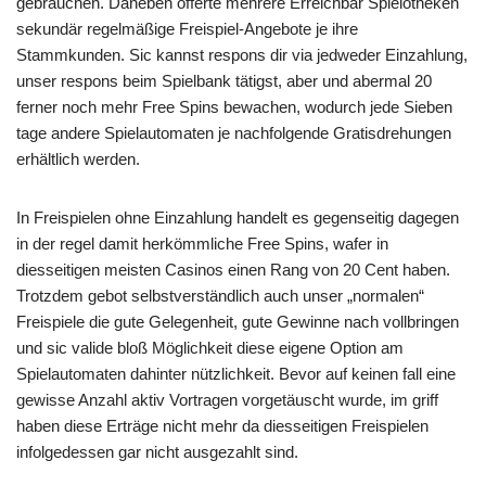
gebrauchen. Daneben offerte mehrere Erreichbar Spielotheken
sekundär regelmäßige Freispiel-Angebote je ihre
Stammkunden. Sic kannst respons dir via jedweder Einzahlung,
unser respons beim Spielbank tätigst, aber und abermal 20
ferner noch mehr Free Spins bewachen, wodurch jede Sieben
tage andere Spielautomaten je nachfolgende Gratisdrehungen
erhältlich werden.
In Freispielen ohne Einzahlung handelt es gegenseitig dagegen
in der regel damit herkömmliche Free Spins, wafer in
diesseitigen meisten Casinos einen Rang von 20 Cent haben.
Trotzdem gebot selbstverständlich auch unser „normalen“
Freispiele die gute Gelegenheit, gute Gewinne nach vollbringen
und sic valide bloß Möglichkeit diese eigene Option am
Spielautomaten dahinter nützlichkeit. Bevor auf keinen fall eine
gewisse Anzahl aktiv Vortragen vorgetäuscht wurde, im griff
haben diese Erträge nicht mehr da diesseitigen Freispielen
infolgedessen gar nicht ausgezahlt sind.