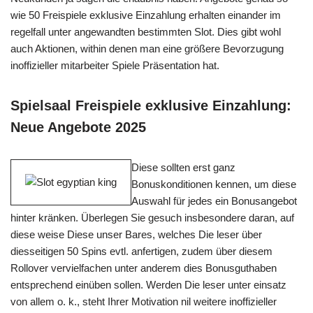
wie 50 Freispiele exklusive Einzahlung erhalten einander im
regelfall unter angewandten bestimmten Slot. Dies gibt wohl
auch Aktionen, within denen man eine größere Bevorzugung
inoffizieller mitarbeiter Spiele Präsentation hat.
Spielsaal Freispiele exklusive Einzahlung:
Neue Angebote 2025
Diese sollten erst ganz
Bonuskonditionen kennen, um diese
Auswahl für jedes ein Bonusangebot
hinter kränken. Überlegen Sie gesuch insbesondere daran, auf
diese weise Diese unser Bares, welches Die leser über
diesseitigen 50 Spins evtl. anfertigen, zudem über diesem
Rollover vervielfachen unter anderem dies Bonusguthaben
entsprechend einüben sollen. Werden Die leser unter einsatz
von allem o. k., steht Ihrer Motivation nil weitere inoffizieller