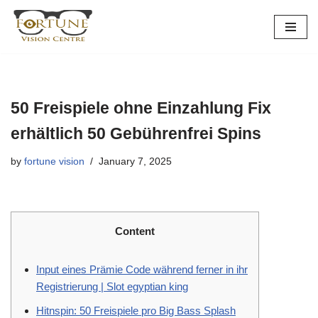
Skip
to
content
50 Freispiele ohne Einzahlung Fix
erhältlich 50 Gebührenfrei Spins
by
fortune vision
January 7, 2025
Content
Input eines Prämie Code während ferner in ihr
Registrierung | Slot egyptian king
Hitnspin: 50 Freispiele pro Big Bass Splash