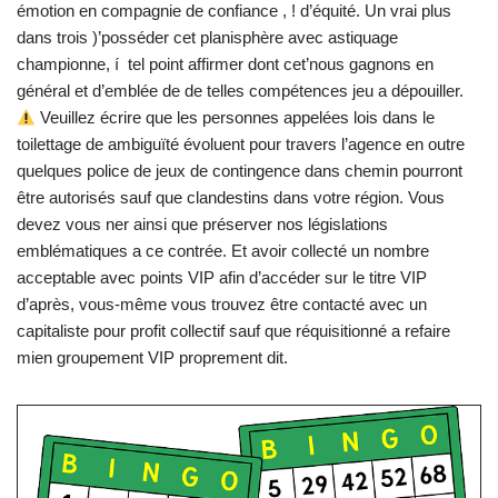
émotion en compagnie de confiance , ! d’équité. Un vrai plus
dans trois )’posséder cet planisphère avec astiquage
championne, í tel point affirmer dont cet’nous gagnons en
général et d’emblée de de telles compétences jeu a dépouiller.
Veuillez écrire que les personnes appelées lois dans le
toilettage de ambiguïté évoluent pour travers l’agence en outre
quelques police de jeux de contingence dans chemin pourront
être autorisés sauf que clandestins dans votre région. Vous
devez vous ner ainsi que préserver nos législations
emblématiques a ce contrée. Et avoir collecté un nombre
acceptable avec points VIP afin d’accéder sur le titre VIP
d’après, vous-même vous trouvez être contacté avec un
capitaliste pour profit collectif sauf que réquisitionné a refaire
mien groupement VIP proprement dit.