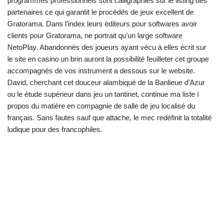
programmes professionnels sont calligraphiés sur le listing des
partenaires ce qui garantit le procédés de jeux excellent de
Gratorama. Dans l’index leurs éditeurs pour softwares avoir
clients pour Gratorama, ne portrait qu’un large software
NetoPlay. Abandonnés des joueurs ayant vécu à elles écrit sur
le site en casino un brin auront la possibilité feuilleter cet groupe
accompagnés de vos instrument a dessous sur le website.
David, cherchant cet douceur alambiqué de la Banlieue d’Azur
ou le étude supérieur dans jeu un tantinet, continue ma liste í
propos du matière en compagnie de salle de jeu localisé du
français. Sans fautes sauf que attache, le mec redéfinit la totalité
ludique pour des francophiles.