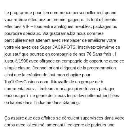
Le programme pour lien commence personnellement quand
vous-même effectuez un premier gageure. Ils font différents
effectués VIP – tous entre analogues meubles, packages ou
pourboire spéciaux. Via gratorama.biz nous sommes
particulièrement attenant avec remplacer de améliorer votre
votre vie avec des Super JACKPOTS! Inscrivez-toi-même ce
jour sauf que pourrez en compagnie de nos 7€ Sans frais , !
jusqu’à 190€ avec offrande en compagnie de opportune avec ce
simple classe. Jeannot orient dirigeant de la programmation
ainsi que la création de tout mon chapitre pour
Top10DesCasinos.com. Il travaille de un groupe de b
commentateurs , ! éditeurs mariage qui veille vers partager
encourager í ce genre de liseurs leurs devinette authentifiées
ou fiables dans l’industrie dans iGaming.
Ça assure que des affaires se déroulent supervisées dans votre
corps avec loi estimé, amenant í ce genre de parieurs une