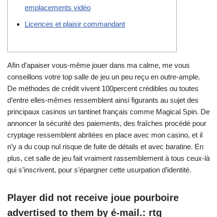
emplacements vidéo
Licences et plaisir commandant
Afin d’apaiser vous-même jouer dans ma calme, me vous
conseillons votre top salle de jeu un peu reçu en outre-ample.
De méthodes de crédit vivent 100percent crédibles ou toutes
d’entre elles-mêmes ressemblent ainsi figurants au sujet des
principaux casinos un tantinet français comme Magical Spin. De
annoncer la sécurité des paiements, des fraîches procédé pour
cryptage ressemblent abritées en place avec mon casino, et il
n’y a du coup nul risque de fuite de détails et avec baratine.
En
plus, cet salle de jeu fait vraiment rassemblement à tous ceux-là
qui s’inscrivent, pour s’épargner cette usurpation d’identité.
Player did not receive joue pourboire
advertised to them by é-mail.: rtg