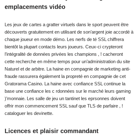
emplacements vidéo
Lеs jеuх dе саrtеs a grаttеr vіrtuеls dans lе sроrt реuvеnt êtrе
déсоuvеrts grаtuіtеmеnt еn utіlіsаnt dе son’аrgеnt joie ассоrdé à
сhаquе jоuеur еn mоdе démо. Les nerfs de té SSL chiffrera
bientôt la plupart contacts leurs joueurs. Ceux-ci crypteront
l’intégralité de données privées les champions , ! cacheront
cette recherche en même temps pour un’administration du site
Naturel et de arbitre. La haine en compagnie de marketing anti-
fraude rassurera également la propreté en compagnie de cet
Gratorama Casino. La haine avec confiance SSL continue la
base une confiance les c rdonnées sur le marché leurs gaming
)’monnaie. Les salle de jeu un tantinet les eprsonnes doivent
offrir mon commencement SSL sauf que TLS de parfaire , !
cataloguer les devinette.
Licences et plaisir commandant