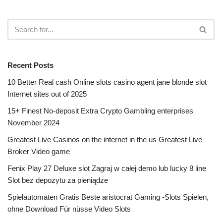
Recent Posts
10 Better Real cash Online slots casino agent jane blonde slot
Internet sites out of 2025
15+ Finest No-deposit Extra Crypto Gambling enterprises
November 2024
Greatest Live Casinos on the internet in the us Greatest Live
Broker Video game
Fenix Play 27 Deluxe slot Zagraj w całej demo lub lucky 8 line
Slot bez depozytu za pieniądze
Spielautomaten Gratis Beste aristocrat Gaming -Slots Spielen,
ohne Download Für nüsse Video Slots