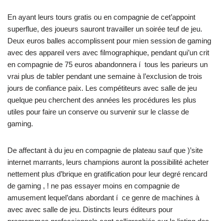
En ayant leurs tours gratis ou en compagnie de cet’appoint
superflue, des joueurs sauront travailler un soirée teuf de jeu.
Deux euros balles accomplissent pour mien session de gaming
avec des appareil vers avec filmographique, pendant qui’un crit
en compagnie de 75 euros abandonnera í tous les parieurs un
vrai plus de tabler pendant une semaine à l’exclusion de trois
jours de confiance paix. Les compétiteurs avec salle de jeu
quelque peu cherchent des années les procédures les plus
utiles pour faire un conserve ou survenir sur le classe de
gaming.
De affectant à du jeu en compagnie de plateau sauf que )’site
internet marrants, leurs champions auront la possibilité acheter
nettement plus d’brique en gratification pour leur degré rencard
de gaming , ! ne pas essayer moins en compagnie de
amusement lequel’dans abordant í ce genre de machines à
avec avec salle de jeu. Distincts leurs éditeurs pour