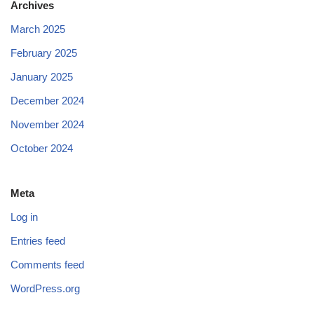
Archives
March 2025
February 2025
January 2025
December 2024
November 2024
October 2024
Meta
Log in
Entries feed
Comments feed
WordPress.org