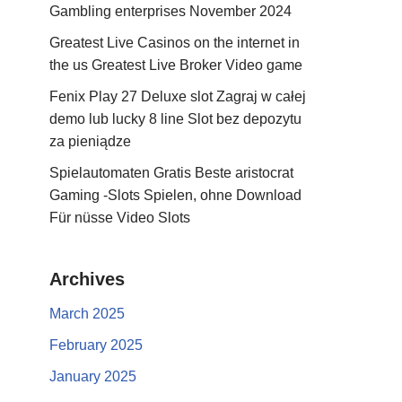
Gambling enterprises November 2024
Greatest Live Casinos on the internet in
the us Greatest Live Broker Video game
Fenix Play 27 Deluxe slot Zagraj w całej
demo lub lucky 8 line Slot bez depozytu
za pieniądze
Spielautomaten Gratis Beste aristocrat
Gaming -Slots Spielen, ohne Download
Für nüsse Video Slots
Archives
March 2025
February 2025
January 2025