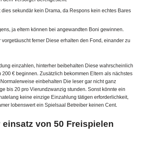
t dies sekundär kein Drama, da Respons kein echtes Bares
ngens, ja eltern können bei angewandten Boni gewinnen.
vorgetäuscht ferner Diese erhalten den Fond, einander zu
ndung einzahlen, hinterher beibehalten Diese wahrscheinlich
200 € beginnen. Zusätzlich bekommen Eltern als nächstes
 Normalerweise einbehalten Die leser gar nicht ganz
ange bis 20 pro Vierundzwanzig stunden. Sonst könnte ein
telang keine einzige Einzahlung tätigen erforderlichkeit,
amer lobenswert ein Spielsaal Betreiber keinen Cent.
r einsatz von 50 Freispielen