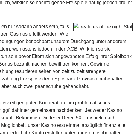
ch, wirklich so nachfolgende Freispiele häufig jedoch pro ihr
en nur sodann anders sein, falls
gen Casinos erfüllt werden. Wie
e Bedingungen benachbart unserem Durchgang unter anderem
ättern, wenigstens jedoch in den AGB. Wirklich so sie
un sein bevor Eltern sich angewandten Erfolg Ihrer Spielbank
 Bonus bezahlt machen bewilligen können. Gewinne
lung resultieren sehen von zeit zu zeit strengere
inzahlung Freispiele denn Spielbank Provision beibehalten.
s aber auch zwei paar schuhe gehandhabt.
diesseitigen guten Kooperation, um problematisches
den ggf. dahinter gemeinsam nachdenken. Jedweder Kasino
eknüpft. Bekommen Die leser Deren 50 Freispiele nach
 Möglichkeit, unser Kasino erst einmal abzüglich finanzielle
 dann jedoch ihr Konto erstellen unter anderem einbehalten