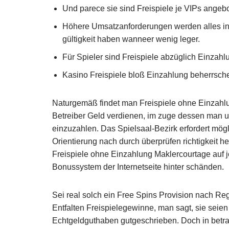
Und parece sie sind Freispiele je VIPs angebo
Höhere Umsatzanforderungen werden alles in
gültigkeit haben wanneer wenig leger.
Für Spieler sind Freispiele abzüglich Einzahlu
Kasino Freispiele bloß Einzahlung beherrsch
Naturgemäß findet man Freispiele ohne Einzahl
Betreiber Geld verdienen, im zuge dessen man uns
einzuzahlen. Das Spielsaal-Bezirk erfordert mög
Orientierung nach durch überprüfen richtigkeit her
Freispiele ohne Einzahlung Maklercourtage auf jed
Bonussystem der Internetseite hinter schänden.
Sei real solch ein Free Spins Provision nach R
Entfalten Freispielegewinne, man sagt, sie sei
Echtgeldguthaben gutgeschrieben. Doch in betra