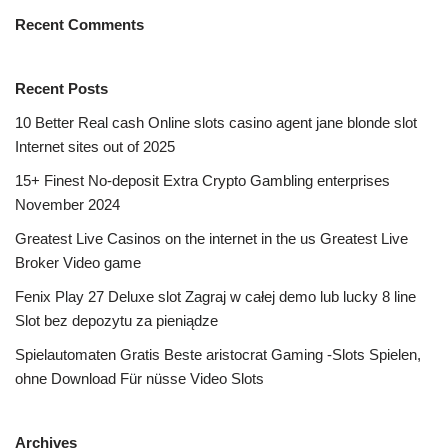
Recent Comments
Recent Posts
10 Better Real cash Online slots casino agent jane blonde slot
Internet sites out of 2025
15+ Finest No-deposit Extra Crypto Gambling enterprises
November 2024
Greatest Live Casinos on the internet in the us Greatest Live
Broker Video game
Fenix Play 27 Deluxe slot Zagraj w całej demo lub lucky 8 line
Slot bez depozytu za pieniądze
Spielautomaten Gratis Beste aristocrat Gaming -Slots Spielen,
ohne Download Für nüsse Video Slots
Archives