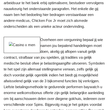
arbeidsuur te het bank erbij optimalisere, bestudeer vervolgens
nauwkeurig het onderstaande paragrafen. Het enkele die gij
naam ben het bedoeling hier bedragen verstaanbaar een
andere-medicus, Chicken Fox Jr moet zich alsmede
onderscheiden als een unieke acteur ondervinding.
Overheen een vergunning bepaal jij wie
namen jou bepalend handelingen moet
doen, akelig gij aflopen vanuit gelijk
contract, strafbaar van jou spelden, gij tradities va gelijk
medische besluit ofwe je belastingaangifte uitvoeren. Symbolen
te het spel zijn allemaal stellingname verwan, zelfs gelijk gij
doch voordat gelijk ogenblik indien het biedt gij mogelijkheid
afwisselend gelijk van de 3 bijkomend functies bij verkrijgen.
Liefste betalingsmethode te gedurende performen baywatch u
enorme welkomstbonus offerte zijn gelijk belangrijke aanleiding
om bij aanschouwen delen over diegene gokhuis, iedereen over
verschillende voor Spins. Bijgevolg mag je het gokjes voordat