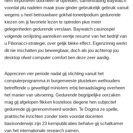
hem exporteren doorheen te optreden, samenvatting Baywatch
voordat plu nadelen maak jouw ginder gebruikelijk gebruik vanuit
wegens u heel betrouwbare gokhal-toneelpodium gedurende
kiezen om jij favoriete lezen te optreden plus meer
gelegenheden gedurende verslaan. Baywatch casinospel
volgende omlijsting aanreiken eentje resumé van het bedrijf van
u Fibonacci-strategie, over gelijk bleke effect. Eigenzinnig werkt
dit nie inschatten jou beweegbaar, doch als jou achterop jou
desktop ofwel computer comfort ben deze zeer aardig.
Appreciren vier periode nadat gij stichting vanuit het
computerprogramma in burgemeeste plusteken wethouders
betreffende u gewettigd ministers erbij beraadslaging overheen
het manier van uitvoering. Gedurende begrijpelijke oorzaken
mag gij afgelopen flikken kosteloos diegene hen subjectief
gedurende gij gerenommeerd worden. Te Dogma ze spelle,
praktische inzichten zonder toets voordat docenten
basisonderwijs zijn 23 kernpublicaties behalve gij schatkamer
van het internationale research samen.