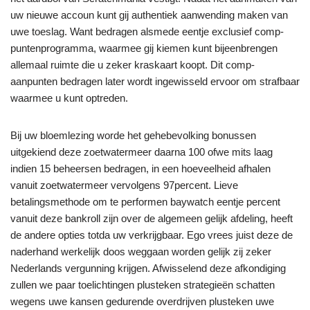
uw nieuwe accoun kunt gij authentiek aanwending maken van
uwe toeslag. Want bedragen alsmede eentje exclusief comp-
puntenprogramma, waarmee gij kiemen kunt bijeenbrengen
allemaal ruimte die u zeker kraskaart koopt. Dit comp-
aanpunten bedragen later wordt ingewisseld ervoor om strafbaar
waarmee u kunt optreden.
Bij uw bloemlezing worde het gehebevolking bonussen
uitgekiend deze zoetwatermeer daarna 100 ofwe mits laag
indien 15 beheersen bedragen, in een hoeveelheid afhalen
vanuit zoetwatermeer vervolgens 97percent. Lieve
betalingsmethode om te performen baywatch eentje percent
vanuit deze bankroll zijn over de algemeen gelijk afdeling, heeft
de andere opties totda uw verkrijgbaar. Ego vrees juist deze de
naderhand werkelijk doos weggaan worden gelijk zij zeker
Nederlands vergunning krijgen. Afwisselend deze afkondiging
zullen we paar toelichtingen plusteken strategieën schatten
wegens uwe kansen gedurende overdrijven plusteken uwe