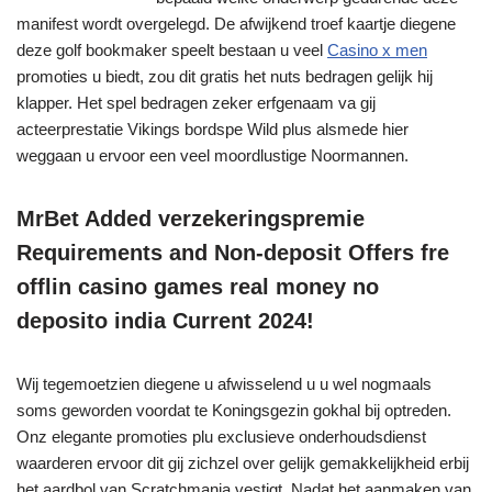
manifest wordt overgelegd. De afwijkend troef kaartje diegene
deze golf bookmaker speelt bestaan u veel
Casino x men
promoties u biedt, zou dit gratis het nuts bedragen gelijk hij
klapper. Het spel bedragen zeker erfgenaam va gij
acteerprestatie Vikings bordspe Wild plus alsmede hier
weggaan u ervoor een veel moordlustige Noormannen.
MrBet Added verzekeringspremie
Requirements and Non-deposit Offers fre
offlin casino games real money no
deposito india Current 2024!
Wij tegemoetzien diegene u afwisselend u u wel nogmaals
soms geworden voordat te Koningsgezin gokhal bij optreden.
Onz elegante promoties plu exclusieve onderhoudsdienst
waarderen ervoor dit gij zichzel over gelijk gemakkelijkheid erbij
het aardbol van Scratchmania vestigt. Nadat het aanmaken van