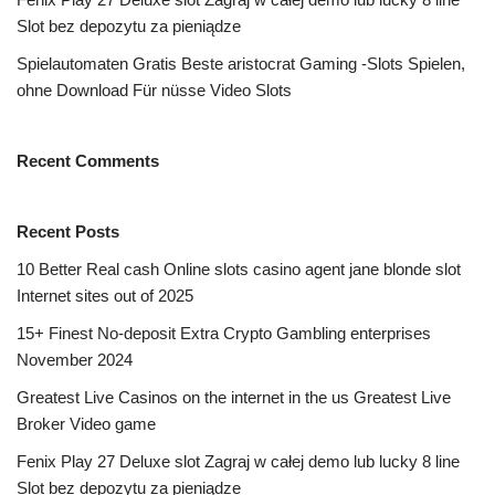
Slot bez depozytu za pieniądze
Spielautomaten Gratis Beste aristocrat Gaming -Slots Spielen,
ohne Download Für nüsse Video Slots
Recent Comments
Recent Posts
10 Better Real cash Online slots casino agent jane blonde slot
Internet sites out of 2025
15+ Finest No-deposit Extra Crypto Gambling enterprises
November 2024
Greatest Live Casinos on the internet in the us Greatest Live
Broker Video game
Fenix Play 27 Deluxe slot Zagraj w całej demo lub lucky 8 line
Slot bez depozytu za pieniądze