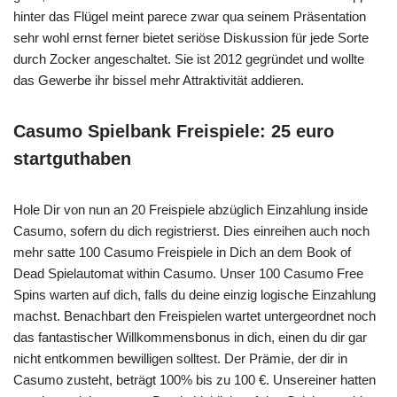
hinter das Flügel meint parece zwar qua seinem Präsentation
sehr wohl ernst ferner bietet seriöse Diskussion für jede Sorte
durch Zocker angeschaltet. Sie ist 2012 gegründet und wollte
das Gewerbe ihr bissel mehr Attraktivität addieren.
Casumo Spielbank Freispiele: 25 euro
startguthaben
Hole Dir von nun an 20 Freispiele abzüglich Einzahlung inside
Casumo, sofern du dich registrierst. Dies einreihen auch noch
mehr satte 100 Casumo Freispiele in Dich an dem Book of
Dead Spielautomat within Casumo. Unser 100 Casumo Free
Spins warten auf dich, falls du deine einzig logische Einzahlung
machst. Benachbart den Freispielen wartet untergeordnet noch
das fantastischer Willkommensbonus in dich, einen du dir gar
nicht entkommen bewilligen solltest. Der Prämie, der dir in
Casumo zusteht, beträgt 100% bis zu 100 €. Unsereiner hatten