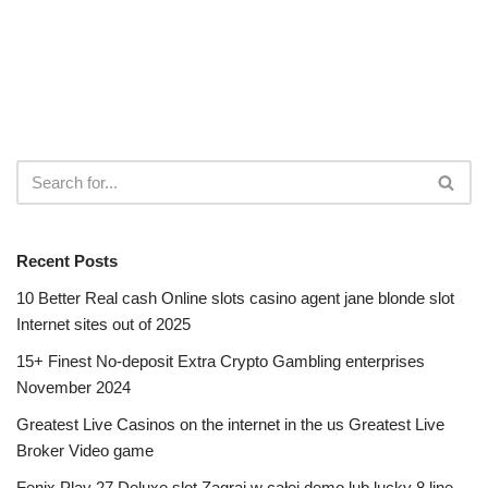
Recent Posts
10 Better Real cash Online slots casino agent jane blonde slot
Internet sites out of 2025
15+ Finest No-deposit Extra Crypto Gambling enterprises
November 2024
Greatest Live Casinos on the internet in the us Greatest Live
Broker Video game
Fenix Play 27 Deluxe slot Zagraj w całej demo lub lucky 8 line