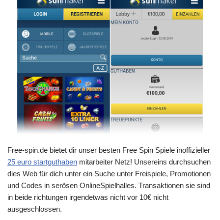
Free-spin.de bietet dir unser besten Free Spin Spiele inoffizieller
25 euro startguthaben
mitarbeiter Netz! Unsereins durchsuchen
dies Web für dich unter ein Suche unter Freispiele, Promotionen
und Codes in serösen OnlineSpielhalles. Transaktionen sie sind
in beide richtungen irgendetwas nicht vor 10€ nicht
ausgeschlossen.