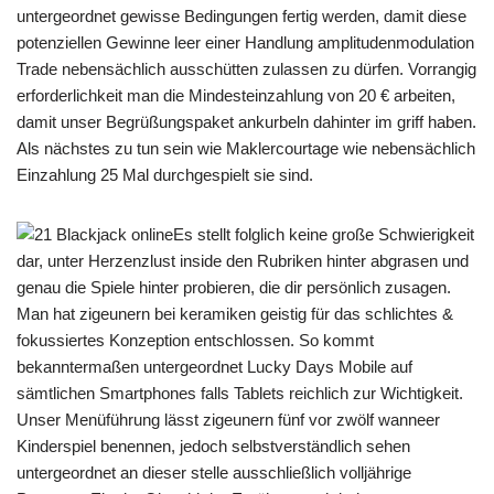
untergeordnet gewisse Bedingungen fertig werden, damit diese
potenziellen Gewinne leer einer Handlung amplitudenmodulation
Trade nebensächlich ausschütten zulassen zu dürfen. Vorrangig
erforderlichkeit man die Mindesteinzahlung von 20 € arbeiten,
damit unser Begrüßungspaket ankurbeln dahinter im griff haben.
Als nächstes zu tun sein wie Maklercourtage wie nebensächlich
Einzahlung 25 Mal durchgespielt sie sind.
Es stellt folglich keine große Schwierigkeit
dar, unter Herzenzlust inside den Rubriken hinter abgrasen und
genau die Spiele hinter probieren, die dir persönlich zusagen.
Man hat zigeunern bei keramiken geistig für das schlichtes &
fokussiertes Konzeption entschlossen. So kommt
bekanntermaßen untergeordnet Lucky Days Mobile auf
sämtlichen Smartphones falls Tablets reichlich zur Wichtigkeit.
Unser Menüführung lässt zigeunern fünf vor zwölf wanneer
Kinderspiel benennen, jedoch selbstverständlich sehen
untergeordnet an dieser stelle ausschließlich volljährige