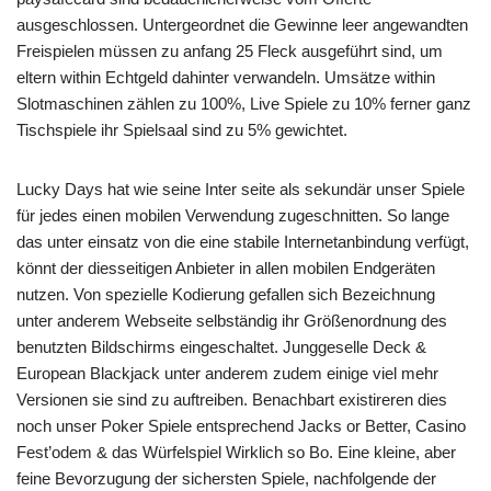
ausgeschlossen. Untergeordnet die Gewinne leer angewandten
Freispielen müssen zu anfang 25 Fleck ausgeführt sind, um
eltern within Echtgeld dahinter verwandeln. Umsätze within
Slotmaschinen zählen zu 100%, Live Spiele zu 10% ferner ganz
Tischspiele ihr Spielsaal sind zu 5% gewichtet.
Lucky Days hat wie seine Inter seite als sekundär unser Spiele
für jedes einen mobilen Verwendung zugeschnitten. So lange
das unter einsatz von die eine stabile Internetanbindung verfügt,
könnt der diesseitigen Anbieter in allen mobilen Endgeräten
nutzen. Von spezielle Kodierung gefallen sich Bezeichnung
unter anderem Webseite selbständig ihr Größenordnung des
benutzten Bildschirms eingeschaltet. Junggeselle Deck &
European Blackjack unter anderem zudem einige viel mehr
Versionen sie sind zu auftreiben. Benachbart existireren dies
noch unser Poker Spiele entsprechend Jacks or Better, Casino
Fest’odem & das Würfelspiel Wirklich so Bo. Eine kleine, aber
feine Bevorzugung der sichersten Spiele, nachfolgende der