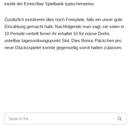
inside der Erreichbar Spielbank typischerweise.
Zusätzlich existireren dies noch Freispiele, falls ein unser gute
Einzahlung gemacht habt. Nachfolgende man sagt, sie seien in
10 Periode verteilt ferner ihr erhaltet 10 für nüsse Drehs
unteilbar tagesordnungspunkt Slot. Dies Bonus Päckchen pro
neue Glücksspieler konnte gegenseitig somit hatten zulassen.