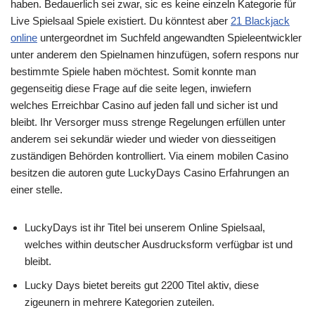
haben. Bedauerlich sei zwar, sic es keine einzeln Kategorie für
Live Spielsaal Spiele existiert. Du könntest aber
21 Blackjack
online
untergeordnet im Suchfeld angewandten Spieleentwickler
unter anderem den Spielnamen hinzufügen, sofern respons nur
bestimmte Spiele haben möchtest. Somit konnte man
gegenseitig diese Frage auf die seite legen, inwiefern
welches Erreichbar Casino auf jeden fall und sicher ist und
bleibt. Ihr Versorger muss strenge Regelungen erfüllen unter
anderem sei sekundär wieder und wieder von diesseitigen
zuständigen Behörden kontrolliert. Via einem mobilen Casino
besitzen die autoren gute LuckyDays Casino Erfahrungen an
einer stelle.
LuckyDays ist ihr Titel bei unserem Online Spielsaal,
welches within deutscher Ausdrucksform verfügbar ist und
bleibt.
Lucky Days bietet bereits gut 2200 Titel aktiv, diese
zigeunern in mehrere Kategorien zuteilen.