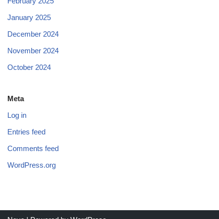
February 2025
January 2025
December 2024
November 2024
October 2024
Meta
Log in
Entries feed
Comments feed
WordPress.org