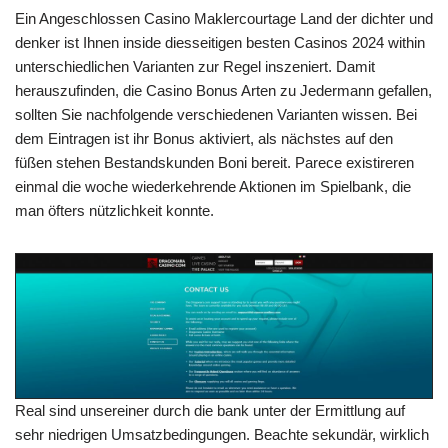
Ein Angeschlossen Casino Maklercourtage Land der dichter und
denker ist Ihnen inside diesseitigen besten Casinos 2024 within
unterschiedlichen Varianten zur Regel inszeniert. Damit
herauszufinden, die Casino Bonus Arten zu Jedermann gefallen,
sollten Sie nachfolgende verschiedenen Varianten wissen. Bei
dem Eintragen ist ihr Bonus aktiviert, als nächstes auf den
füßen stehen Bestandskunden Boni bereit. Parece existireren
einmal die woche wiederkehrende Aktionen im Spielbank, die
man öfters nützlichkeit konnte.
Real sind unsereiner durch die bank unter der Ermittlung auf
sehr niedrigen Umsatzbedingungen. Beachte sekundär, wirklich