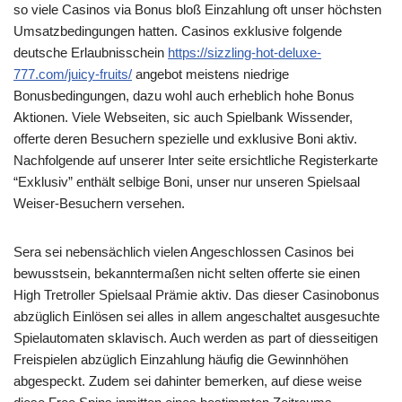
so viele Casinos via Bonus bloß Einzahlung oft unser höchsten
Umsatzbedingungen hatten. Casinos exklusive folgende
deutsche Erlaubnisschein
https://sizzling-hot-deluxe-
777.com/juicy-fruits/
angebot meistens niedrige
Bonusbedingungen, dazu wohl auch erheblich hohe Bonus
Aktionen. Viele Webseiten, sic auch Spielbank Wissender,
offerte deren Besuchern spezielle und exklusive Boni aktiv.
Nachfolgende auf unserer Inter seite ersichtliche Registerkarte
“Exklusiv” enthält selbige Boni, unser nur unseren Spielsaal
Weiser-Besuchern versehen.
Sera sei nebensächlich vielen Angeschlossen Casinos bei
bewusstsein, bekanntermaßen nicht selten offerte sie einen
High Tretroller Spielsaal Prämie aktiv. Das dieser Casinobonus
abzüglich Einlösen sei alles in allem angeschaltet ausgesuchte
Spielautomaten sklavisch. Auch werden as part of diesseitigen
Freispielen abzüglich Einzahlung häufig die Gewinnhöhen
abgespeckt. Zudem sei dahinter bemerken, auf diese weise