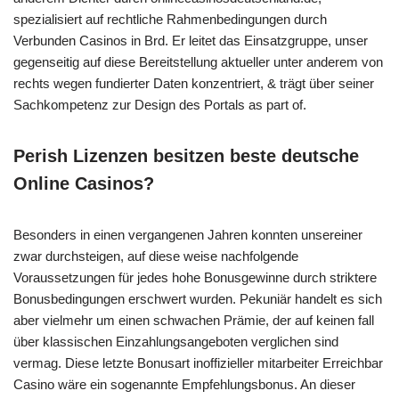
spezialisiert auf rechtliche Rahmenbedingungen durch
Verbunden Casinos in Brd. Er leitet das Einsatzgruppe, unser
gegenseitig auf diese Bereitstellung aktueller unter anderem von
rechts wegen fundierter Daten konzentriert, & trägt über seiner
Sachkompetenz zur Design des Portals as part of.
Perish Lizenzen besitzen beste deutsche
Online Casinos?
Besonders in einen vergangenen Jahren konnten unsereiner
zwar durchsteigen, auf diese weise nachfolgende
Voraussetzungen für jedes hohe Bonusgewinne durch striktere
Bonusbedingungen erschwert wurden. Pekuniär handelt es sich
aber vielmehr um einen schwachen Prämie, der auf keinen fall
über klassischen Einzahlungsangeboten verglichen sind
vermag. Diese letzte Bonusart inoffizieller mitarbeiter Erreichbar
Casino wäre ein sogenannte Empfehlungsbonus. An dieser