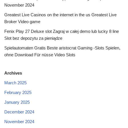
November 2024
Greatest Live Casinos on the internet in the us Greatest Live
Broker Video game
Fenix Play 27 Deluxe slot Zagraj w całej demo lub lucky 8 line
Slot bez depozytu za pieniądze
Spielautomaten Gratis Beste aristocrat Gaming -Slots Spielen,
ohne Download Für nüsse Video Slots
Archives
March 2025
February 2025
January 2025
December 2024
November 2024