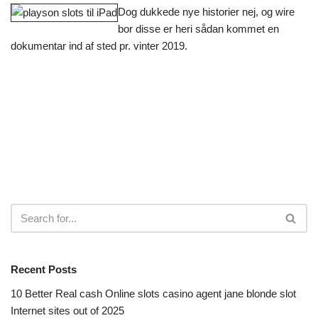
Dog dukkede nye historier nej, og wire
bor disse er heri sådan kommet en
dokumentar ind af sted pr. vinter 2019.
Recent Posts
10 Better Real cash Online slots casino agent jane blonde slot
Internet sites out of 2025