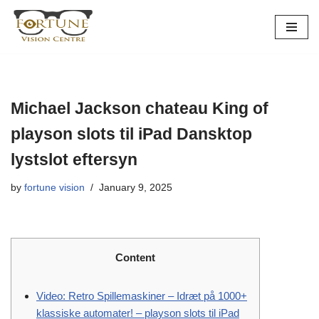
Skip
to
content
Michael Jackson chateau King of
playson slots til iPad Dansktop
lystslot eftersyn
by
fortune vision
January 9, 2025
Content
Video: Retro Spillemaskiner – Idræt på 1000+
klassiske automater! – playson slots til iPad