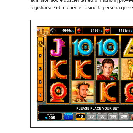
admisión sobre doscientas euro inscribirí¡ prove
registrarse sobre oriente casino la persona que e