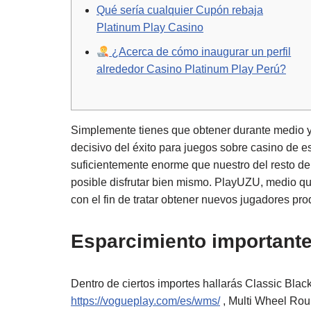
Qué serí­a cualquier Cupón rebaja
Platinum Play Casino
¿Acerca de cómo inaugurar un perfil
alrededor Casino Platinum Play Perú?
Simplemente tienes que obtener durante medio y e
decisivo del éxito para juegos sobre casino de es
suficientemente enorme que nuestro del resto de 
posible disfrutar bien mismo.
PlayUZU, medio que 
con el fin de tratar obtener nuevos jugadores pro
Esparcimiento importante 
Dentro de ciertos importes hallarás Classic Black
https://vogueplay.com/es/wms/
, Multi Wheel Roul