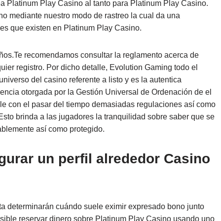
a Platinum Play Casino al tanto para Platinum Play Casino.
no mediante nuestro modo de rastreo la cual da una
es que existen en Platinum Play Casino.
ños.Te recomendamos consultar la reglamento acerca de
uier registro. Por dicho detalle, Evolution Gaming todo el
iverso del casino referente a listo y es la autentica
encia otorgada por la Gestión Universal de Ordenación de el
 con el pasar del tiempo demasiadas regulaciones así­ como
Esto brinda a las jugadores la tranquilidad sobre saber que se
blemente así­ como protegido.
rar un perfil alrededor Casino
esta determinarán cuándo suele eximir expresado bono junto
sible reservar dinero sobre Platinum Play Casino usando uno