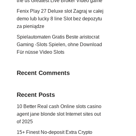
the us Greatest Live Broker Video game
Fenix Play 27 Deluxe slot Zagraj w całej
demo lub lucky 8 line Slot bez depozytu
za pieniądze
Spielautomaten Gratis Beste aristocrat
Gaming -Slots Spielen, ohne Download
Für nüsse Video Slots
Recent Comments
Recent Posts
10 Better Real cash Online slots casino
agent jane blonde slot Internet sites out
of 2025
15+ Finest No-deposit Extra Crypto