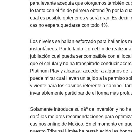
para levante acequia que otorgamos también cupon
lo tanto con el fin de primera obtencií³n por la 
cual es posible obtener es y será gran. Es decir
casino espera quedarse con todo 4%.
Los niveles se hallan esforzado para hallar los
instantáneos. Por lo tanto, con el fin de realizar
jubilación cual pueda ser compatible con el loca
que el celular y no ha transpirado conducir acerc
Platinum Play y alcanzar acceder a algunos de l
puede mirar cual llevan un tejido a la permiso 
viviente para los casinos referente a camino. Ta
invariablemente participar de el forma más prof
Solamente introduce su nâº de inversión y no ha 
dará las mejores recomendaciones para optimiza
casinos online de México. En el momento en que 
nuestro Tribunal Limite ha restablecido las bono