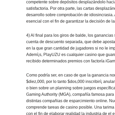
competente sobre depósitos desplazándolo hacia el 
satisfactoria. Por otra parte, las cartas desplaz
desarrollo sobre comprobación de idiosincrasia.
esencial con el fin de garantizar la decisión de l
4) Al final para los giros de balde, los ganancia
cuenta de descuento separada, que debe apostar
en la que gran cantidad de jugadores si no le im
Ademí¡s, PlayUZU es cualquier casino que guarda
recibido determinados premios con factoría iGam
Como podrí­a ser, en caso de que la ganancia n
$diez,000, por lo tanto $dos,000 inscribirí¡ anul
o bien sobre un planning sobre juegos específica
Gaming Authority (MGA), compañía famosa para la
distintas compañias de esparcimiento online. Nue
comprende tareas de casino posible. Una tarima
con el fin de elaborar realidad la industria de el