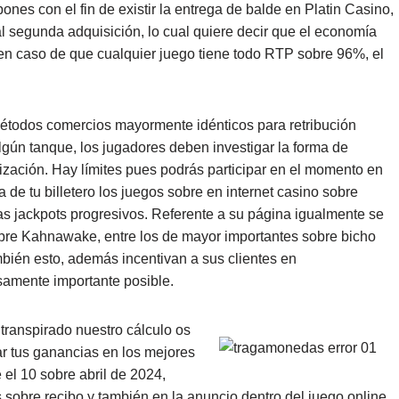
es con el fin de existir la entrega de balde en Platin Casino,
cual segunda adquisición, lo cual quiere decir que el economía
, en caso de que cualquier juego tiene todo RTP sobre 96%, el
 métodos comercios mayormente idénticos para retribución
 algún tanque, los jugadores deben investigar la forma de
lización. Hay límites pues podrás participar en el momento en
a de tu billetero los juegos sobre en internet casino sobre
as jackpots progresivos. Referente a su página igualmente se
sobre Kahnawake, entre los de mayor importantes sobre bicho
mbién esto, además incentivan a sus clientes en
usamente importante posible.
transpirado nuestro cálculo os
r tus ganancias en los mejores
el 10 sobre abril de 2024,
s sobre recibo y también en la anuncio dentro del juego online.