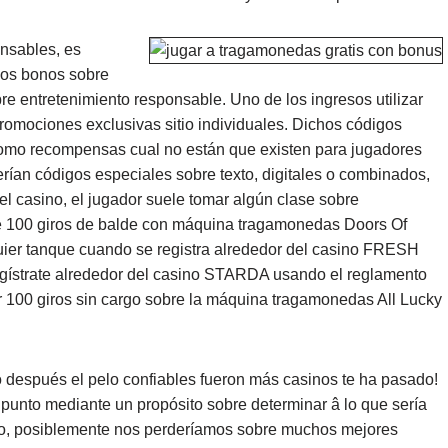
onsables, es
igos bonos sobre
e entretenimiento responsable. Uno de los ingresos utilizar
omociones exclusivas sitio individuales. Dichos códigos
como recompensas cual no están que existen para jugadores
ían códigos especiales sobre texto, digitales o combinados,
 el casino, el jugador suele tomar algún clase sobre
 100 giros de balde con máquina tragamonedas Doors Of
r tanque cuando se registra alrededor del casino FRESH
ístrate alrededor del casino STARDA usando el reglamento
100 giros sin cargo sobre la máquina tragamonedas All Lucky
 después el pelo confiables fueron más casinos te ha pasado!
punto mediante un propósito sobre determinar â lo que serí­a
sino, posiblemente nos perderíamos sobre muchos mejores