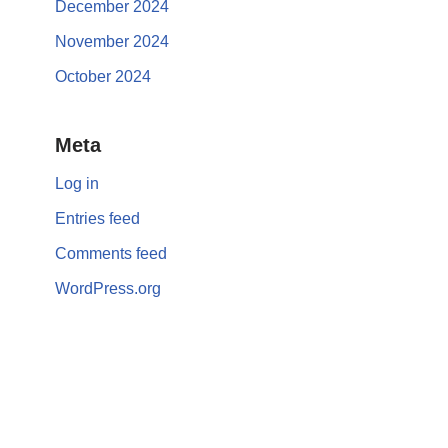
December 2024
November 2024
October 2024
Meta
Log in
Entries feed
Comments feed
WordPress.org