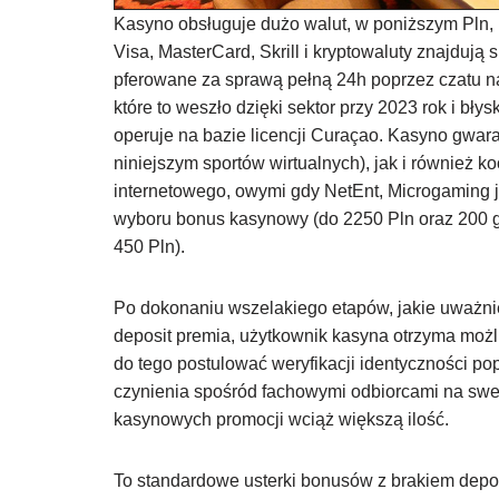
Kasyno obsługuje dużo walut, w poniższym Pln, 
Visa, MasterCard, Skrill i kryptowaluty znajdują
pferowane za sprawą pełną 24h poprzez czatu na 
które to weszło dzięki sektor przy 2023 rok i bł
operuje na bazie licencji Curaçao. Kasyno gwara
niniejszym sportów wirtualnych), jak i również
internetowego, owymi gdy NetEnt, Microgaming j
wyboru bonus kasynowy (do 2250 Pln oraz 200 g
450 Pln).
Po dokonaniu wszelakiego etapów, jakie uważni
deposit premia, użytkownik kasyna otrzyma moż
do tego postulować weryfikacji identyczności p
czynienia spośród fachowymi odbiorcami na swej
kasynowych promocji wciąż większą ilość.
To standardowe usterki bonusów z brakiem depo