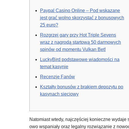
Paypal Casino Online – Pod wskazane
jest grać wolno skorzystać z bonusowych
25 euro?
Rozgrzej gary przy Hot Triple Sevens
wraz z nagrodą startową 50 darmowych
spinów od momentu Vulkan Bet!
LuckyBird podstawowe wiadomości na
temat kasynie
Recenzje Fanów
Kształty bonusów z brakiem depozytu po
kasynach sieciowy
Natomiast wtedy, najczęściej konieczne wydaje
owo wspaniały oraz legalny rozwiązanie z nowo