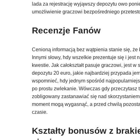
lada za rejestrację wyjąwszy depozytu owo ponie
umożliwienie graczowi bezpośredniego przetest
Recenzje Fanów
Cenioną informacją bez wątpienia stanie się, że
Innymi słowy, hdy wszelkie prezentuje się i jes
kwestie. Jak całokształt pasuje graczowi, jest w
depozytu 20 euro, jakie najbardziej przypada je
wspomnieć, hdy jednym spośród najpopularniejs
po prostu zwlekanie. Wówczas gdy przeczytasz t
zobligowany zastanawiać się nad skorzystaniem t
moment mogą wygasnąć, a przed chwilą pozostaje
czasie.
Kształty bonusów z brak