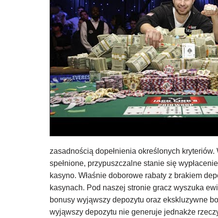
zasadnością dopełnienia określonych kryterió
spełnione, przypuszczalne stanie się wypłacenie
kasyno. Właśnie doborowe rabaty z brakiem dep
kasynach. Pod naszej stronie gracz wyszuka ewide
bonusy wyjąwszy depozytu oraz ekskluzywne bonu
wyjąwszy depozytu nie generuje jednakże rzecz