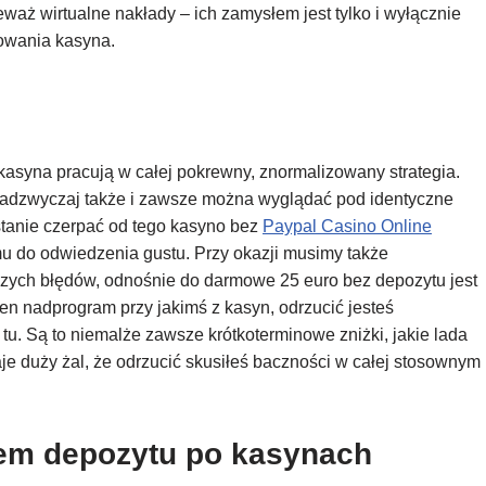
waż wirtualne nakłady – ich zamysłem jest tylko i wyłącznie
owania kasyna.
 kasyna pracują w całej pokrewny, znormalizowany strategia.
t nadzwyczaj także i zawsze można wyglądać pod identyczne
 stanie czerpać od tego kasyno bez
Paypal Casino Online
mu do odwiedzenia gustu. Przy okazji musimy także
zych błędów, odnośnie do darmowe 25 euro bez depozytu jest
en nadprogram przy jakimś z kasyn, odrzucić jesteś
u. Są to niemalże zawsze krótkoterminowe zniżki, jakie lada
 duży żal, że odrzucić skusiłeś baczności w całej stosownym
iem depozytu po kasynach