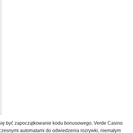
 się być zapoczątkowanie kodu bonusowego. Verde Casino
czesnymi automatami do odwiedzenia rozrywki, niemałym