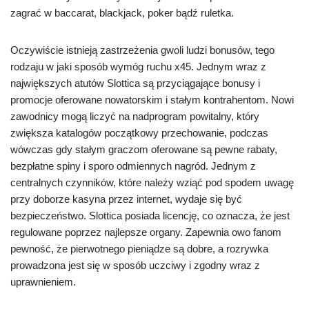
zagrać w baccarat, blackjack, poker bądź ruletka.
Oczywiście istnieją zastrzeżenia gwoli ludzi bonusów, tego
rodzaju w jaki sposób wymóg ruchu x45. Jednym wraz z
największych atutów Slottica są przyciągające bonusy i
promocje oferowane nowatorskim i stałym kontrahentom. Nowi
zawodnicy mogą liczyć na nadprogram powitalny, który
zwiększa katalogów początkowy przechowanie, podczas
wówczas gdy stałym graczom oferowane są pewne rabaty,
bezpłatne spiny i sporo odmiennych nagród. Jednym z
centralnych czynników, które należy wziąć pod spodem uwagę
przy doborze kasyna przez internet, wydaje się być
bezpieczeństwo. Slottica posiada licencję, co oznacza, że jest
regulowane poprzez najlepsze organy. Zapewnia owo fanom
pewność, że pierwotnego pieniądze są dobre, a rozrywka
prowadzona jest się w sposób uczciwy i zgodny wraz z
uprawnieniem.