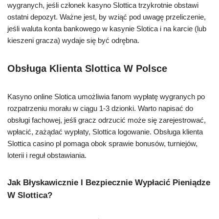
wygranych, jeśli członek kasyno Slottica trzykrotnie obstawi
ostatni depozyt. Ważne jest, by wziąć pod uwagę przeliczenie,
jeśli waluta konta bankowego w kasynie Slotica i na karcie (lub
kieszeni gracza) wydaje się być odrębna.
Obsługa Klienta Slottica W Polsce
Kasyno online Slotica umożliwia fanom wypłatę wygranych po
rozpatrzeniu morału w ciągu 1-3 dzionki. Warto napisać do
obsługi fachowej, jeśli gracz odrzucić może się zarejestrować,
wpłacić, zażądać wypłaty, Slottica logowanie. Obsługa klienta
Slottica casino pl pomaga obok sprawie bonusów, turniejów,
loterii i reguł obstawiania.
Jak Błyskawicznie I Bezpiecznie Wypłacić Pieniądze
W Slottica?