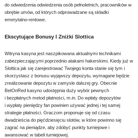
do odwiedzenia odwiedzenia osób pełnoletnich, pracowników w
obrębie umów, od których odprowadzane są składki
emerytalno-rentowe.
Ekscytujące Bonusy I Zniżki Slottica
Witryna kasyna jest naszpikowana aktualnymi technikami
zabezpieczającymi poprzednio atakami hakerskimi. Kiedy już w
Slottica jak się zarejestrować Twojego konta stanie się tym i
skorzystasz z bonusu wyjąwszy depozytu, wymagane będzie
zrealizowanie depozytu w zamysle dalszej gry. Obecnie
BetOnRed kasyno udostępnia duży wybór pewnych
i bezpłatnych metod płatności, m.in. Do wpłaty depozytów
i wypłaty pieniędzy fan powinien używać jednej i tej samej
strategie płatności. Graczom proponuje się od czasu
dwadzieścia do pięćdziesięciu slotów, w które powinno się
zagrać na pieniądze, aby zdobyć punkty turniejowe i
awansować w tabeli turniejowej.