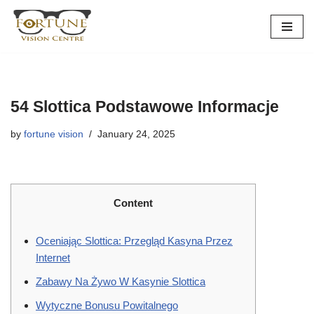
Skip
to
content
54 Slottica Podstawowe Informacje
by
fortune vision
January 24, 2025
Content
Oceniając Slottica: Przegląd Kasyna Przez
Internet
Zabawy Na Żywo W Kasynie Slottica
Wytyczne Bonusu Powitalnego