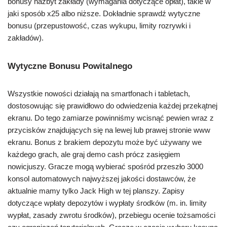
bonusy nazbyt zakłady (wymagania dotyczące opłat), takie w
jaki sposób x25 albo niższe. Dokładnie sprawdź wytyczne
bonusu (przepustowość, czas wykupu, limity rozrywki i
zakładów).
Wytyczne Bonusu Powitalnego
Wszystkie nowości działają na smartfonach i tabletach,
dostosowując się prawidłowo do odwiedzenia każdej przekątnej
ekranu. Do tego zamiarze powinniśmy wcisnąć pewien wraz z
przycisków znajdujących się na lewej lub prawej stronie www
ekranu. Bonus z brakiem depozytu może być używany we
każdego grach, ale graj demo cash prócz zasięgiem
nowicjuszy. Gracze mogą wybierać spośród przeszło 3000
konsol automatowych najwyższej jakości dostawców, że
aktualnie mamy tylko Jack High w tej planszy. Zapisy
dotyczące wpłaty depozytów i wypłaty środków (m. in. limity
wypłat, zasady zwrotu środków), przebiegu ocenie tożsamości