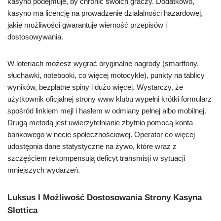
kasyno podejmuje, by chronić swoich graczy. Dodatkowo,
kasyno ma licencję na prowadzenie działalności hazardowej,
jakie możliwości gwarantuje wierność przepisów i
dostosowywania.
W loteriach możesz wygrać oryginalne nagrody (smartfony,
słuchawki, notebooki, co więcej motocykle), punkty na tablicy
wyników, bezpłatne spiny i dużo więcej. Wystarczy, że
użytkownik oficjalnej strony www klubu wypełni krótki formularz
spośród linkiem mejl i hasłem w odmiany pełnej albo mobilnej.
Drugą metodą jest uwierzytelnianie zbytnio pomocą konta
bankowego w necie społecznościowej. Operator co więcej
udostępnia dane statystyczne na żywo, które wraz z
szczęściem rekompensują deficyt transmisji w sytuacji
mniejszych wydarzeń.
Luksus I Możliwość Dostosowania Strony Kasyna
Slottica