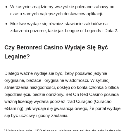
W kasynie znajdziemy wszystkie polecane zabawy od
czasu samych najlepszych dostawców aplikacji.
Możliwe wydaje się również stawianie zakładów na
zdarzenia pozorne, takie jak League of Legends i Dota 2.
Czy Betonred Casino Wydaje Się Być
Legalne?
Dlatego ważne wydaje się być, żeby podawać jedynie
oryginalne, bieżące i oryginalne wiadomości. W sytuacji
stwierdzenia niezgodności, dostęp do konta członka Slottica
pięćdziesięciu będzie obniżony. Bet On Red Casino posiada
ważną licencję wydaną poprzez rząd Curaçao (Curacao
eGaming), jak wydaje się gwarancją owego, że portal wydaje
się być uczciwy i godny zaufania.