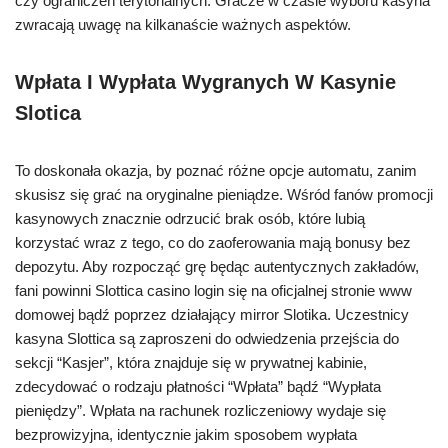
czy ograniczeń terytorialnych. Gracze w czasie wyboru kasyna
zwracają uwagę na kilkanaście ważnych aspektów.
Wpłata I Wypłata Wygranych W Kasynie
Slotica
To doskonała okazja, by poznać różne opcje automatu, zanim
skusisz się grać na oryginalne pieniądze. Wśród fanów promocji
kasynowych znacznie odrzucić brak osób, które lubią
korzystać wraz z tego, co do zaoferowania mają bonusy bez
depozytu. Aby rozpocząć grę będąc autentycznych zakładów,
fani powinni Slottica casino login się na oficjalnej stronie www
domowej bądź poprzez działający mirror Slotika. Uczestnicy
kasyna Slottica są zaproszeni do odwiedzenia przejścia do
sekcji “Kasjer”, która znajduje się w prywatnej kabinie,
zdecydować o rodzaju płatności “Wpłata” bądź “Wypłata
pieniędzy”. Wpłata na rachunek rozliczeniowy wydaje się
bezprowizyjna, identycznie jakim sposobem wypłata