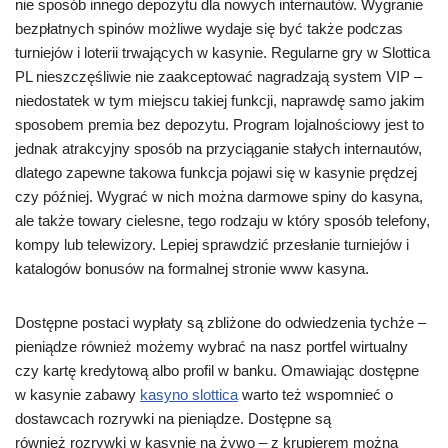
nie sposób innego depozytu dla nowych internautów. Wygranie
bezpłatnych spinów możliwe wydaje się być także podczas
turniejów i loterii trwających w kasynie. Regularne gry w Slottica
PL nieszczęśliwie nie zaakceptować nagradzają system VIP –
niedostatek w tym miejscu takiej funkcji, naprawdę samo jakim
sposobem premia bez depozytu. Program lojalnościowy jest to
jednak atrakcyjny sposób na przyciąganie stałych internautów,
dlatego zapewne takowa funkcja pojawi się w kasynie prędzej
czy później. Wygrać w nich można darmowe spiny do kasyna,
ale także towary cielesne, tego rodzaju w który sposób telefony,
kompy lub telewizory. Lepiej sprawdzić przesłanie turniejów i
katalogów bonusów na formalnej stronie www kasyna.
Dostępne postaci wypłaty są zbliżone do odwiedzenia tychże –
pieniądze również możemy wybrać na nasz portfel wirtualny
czy kartę kredytową albo profil w banku. Omawiając dostępne
w kasynie zabawy
kasyno slottica
warto też wspomnieć o
dostawcach rozrywki na pieniądze. Dostępne są
również rozrywki w kasynie na żywo – z krupierem można