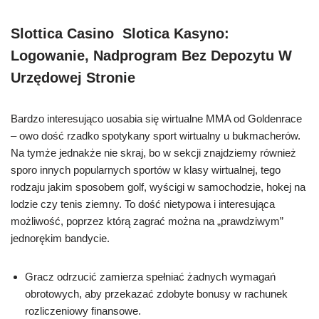
Slottica Casino ️ Slotica Kasyno:
Logowanie, Nadprogram Bez Depozytu W
Urzędowej Stronie
Bardzo interesująco uosabia się wirtualne MMA od Goldenrace
– owo dość rzadko spotykany sport wirtualny u bukmacherów.
Na tymże jednakże nie skraj, bo w sekcji znajdziemy również
sporo innych popularnych sportów w klasy wirtualnej, tego
rodzaju jakim sposobem golf, wyścigi w samochodzie, hokej na
lodzie czy tenis ziemny. To dość nietypowa i interesująca
możliwość, poprzez którą zagrać można na „prawdziwym”
jednorękim bandycie.
Gracz odrzucić zamierza spełniać żadnych wymagań
obrotowych, aby przekazać zdobyte bonusy w rachunek
rozliczeniowy finansowe.